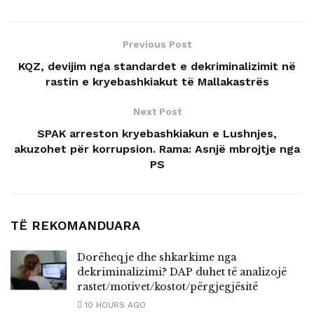
Previous Post
KQZ, devijim nga standardet e dekriminalizimit në
rastin e kryebashkiakut të Mallakastrës
Next Post
SPAK arreston kryebashkiakun e Lushnjes,
akuzohet për korrupsion. Rama: Asnjë mbrojtje nga
PS
TË REKOMANDUARA
Dorëheqje dhe shkarkime nga
dekriminalizimi? DAP duhet të analizojë
rastet/motivet/kostot/përgjegjësitë
10 HOURS AGO