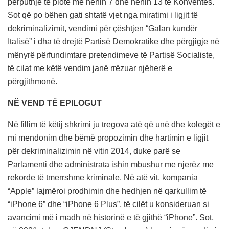
përputhje të plotë me nenin 7 dhe nenin 13 të Konventës.
Sot që po bëhen gati shtatë vjet nga miratimi i ligjit të
dekriminalizimit, vendimi për çështjen “Galan kundër
Italisë” i dha të drejtë Partisë Demokratike dhe përgjigje në
mënyrë përfundimtare pretendimeve të Partisë Socialiste,
të cilat me këtë vendim janë rrëzuar njëherë e
përgjithmonë.
NË VEND TË EPILOGUT
Në fillim të këtij shkrimi ju tregova atë që unë dhe kolegët e
mi mendonim dhe bëmë propozimin dhe hartimin e ligjit
për dekriminalizimin në vitin 2014, duke parë se
Parlamenti dhe administrata ishin mbushur me njerëz me
rekorde të tmerrshme kriminale. Në atë vit, kompania
“Apple” lajmëroi prodhimin dhe hedhjen në qarkullim të
“iPhone 6” dhe “iPhone 6 Plus”, të cilët u konsideruan si
avancimi më i madh në historinë e të gjithë “iPhone”. Sot,