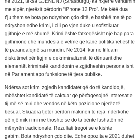
në 2021, teksa GJENDNJ (Strasburgu) ka nxjerrë vendimin
me sipër, njerëzit përdorin “iPhone 12 Pro”. Me këtë dua
t’ju them se bota po ndryshon çdo ditë, e bashkë me të po
ndryshon edhe krimi, i cili po vjen duke u sofistikuar
gjithnjë e më shumë. Krimi është fatkeqësisht një hap para
gjithmonë dhe mundësia e vetme që kanë politikanët është
të parandalojnë sa mundin. Në 2014, kur ne filluam
diskutimet për ligjin e dekriminalizmit, të dënuarit dhe
elementët kriminalë kandidonin e zgjidheshin personalisht
në Parlament apo funksione të tjera publike.
Ndërsa sot krimi zgjedh kandidatët që do të kandidojë,
mbështet kandidatë të caktuar që përfaqësojnë interesat e
tij më së miri dhe vendos në këto pozicione njerëz të
besuar. Skuadra tjetër përdori makineri të reja, ndërkohë
që një mik i imi më thoshte se do ta bënte fushatën në
mënyrën tradicionale. Rezultati tregoi se e kishte
gabim. Bota ndryshon çdo dite. Edhe opozita e 2021 duhet