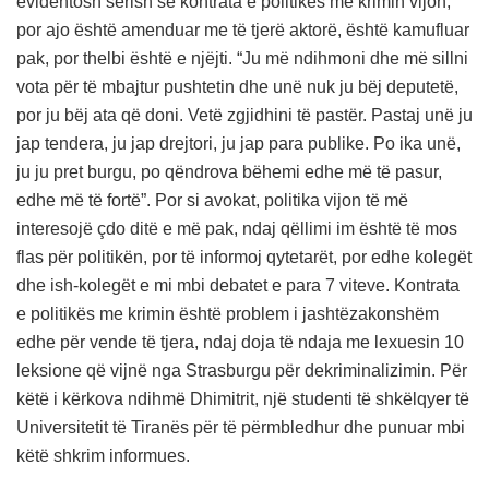
evidentosh sërish se kontrata e politikës me krimin vijon,
por ajo është amenduar me të tjerë aktorë, është kamufluar
pak, por thelbi është e njëjti. “Ju më ndihmoni dhe më sillni
vota për të mbajtur pushtetin dhe unë nuk ju bëj deputetë,
por ju bëj ata që doni. Vetë zgjidhini të pastër. Pastaj unë ju
jap tendera, ju jap drejtori, ju jap para publike. Po ika unë,
ju ju pret burgu, po qëndrova bëhemi edhe më të pasur,
edhe më të fortë”. Por si avokat, politika vijon të më
interesojë çdo ditë e më pak, ndaj qëllimi im është të mos
flas për politikën, por të informoj qytetarët, por edhe kolegët
dhe ish-kolegët e mi mbi debatet e para 7 viteve. Kontrata
e politikës me krimin është problem i jashtëzakonshëm
edhe për vende të tjera, ndaj doja të ndaja me lexuesin 10
leksione që vijnë nga Strasburgu për dekriminalizimin. Për
këtë i kërkova ndihmë Dhimitrit, një studenti të shkëlqyer të
Universitetit të Tiranës për të përmbledhur dhe punuar mbi
këtë shkrim informues.