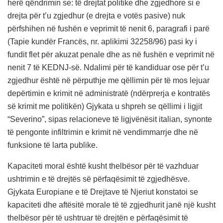
herë qëndrimin se: të drejtat politike dhe zgjedhore si e
drejta për t’u zgjedhur (e drejta e votës pasive) nuk
përfshihen në fushën e veprimit të nenit 6, paragrafi i parë
(Tapie kundër Francës, nr. aplikimi 32258/96) pasi ky i
fundit flet për akuzat penale dhe as në fushën e veprimit në
nenit 7 të KEDNJ-së. Ndalimi për të kandiduar ose për t’u
zgjedhur është në përputhje me qëllimin për të mos lejuar
depërtimin e krimit në administratë (ndërprerja e kontratës
së krimit me politikën) Gjykata u shpreh se qëllimi i ligjit
“Severino”, sipas relacioneve të ligjvënësit italian, synonte
të pengonte infiltrimin e krimit në vendimmarrje dhe në
funksione të larta publike.
Kapaciteti moral është kusht thelbësor për të vazhduar
ushtrimin e të drejtës së përfaqësimit të zgjedhësve.
Gjykata Europiane e të Drejtave të Njeriut konstatoi se
kapaciteti dhe aftësitë morale të të zgjedhurit janë një kusht
thelbësor për të ushtruar të drejtën e përfaqësimit të