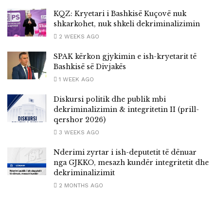
KQZ: Kryetari i Bashkisë Kuçovë nuk
shkarkohet, nuk shkeli dekriminalizimin
2 WEEKS AGO
SPAK kërkon gjykimin e ish-kryetarit të
Bashkisë së Divjakës
1 WEEK AGO
Diskursi politik dhe publik mbi
dekriminalizimin & integritetin II (prill-
qershor 2026)
3 WEEKS AGO
Nderimi zyrtar i ish-deputetit të dënuar
nga GJKKO, mesazh kundër integritetit dhe
dekriminalizimit
2 MONTHS AGO