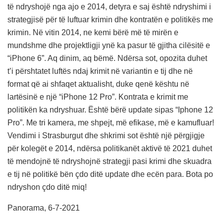
të ndryshojë nga ajo e 2014, detyra e saj është ndryshimi i
strategjisë për të luftuar krimin dhe kontratën e politikës me
krimin. Në vitin 2014, ne kemi bërë më të mirën e
mundshme dhe projektligji ynë ka pasur të gjitha cilësitë e
“iPhone 6”. Aq dinim, aq bëmë. Ndërsa sot, opozita duhet
t’i përshtatet luftës ndaj krimit në variantin e tij dhe në
format që ai shfaqet aktualisht, duke qenë kështu në
lartësinë e një “iPhone 12 Pro”. Kontrata e krimit me
politikën ka ndryshuar. Është bërë update sipas “Iphone 12
Pro”. Me tri kamera, me shpejt, më efikase, më e kamufluar!
Vendimi i Strasburgut dhe shkrimi sot është një përgjigje
për kolegët e 2014, ndërsa politikanët aktivë të 2021 duhet
të mendojnë të ndryshojnë strategji pasi krimi dhe skuadra
e tij në politikë bën çdo ditë update dhe ecën para. Bota po
ndryshon çdo ditë miq!
Panorama, 6-7-2021