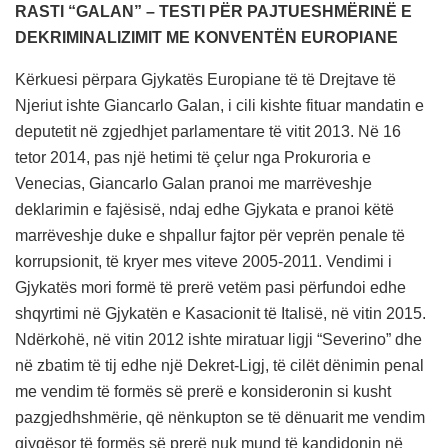
RASTI “GALAN” – TESTI PËR PAJTUESHMËRINË E
DEKRIMINALIZIMIT ME KONVENTËN EUROPIANE
Kërkuesi përpara Gjykatës Europiane të të Drejtave të
Njeriut ishte Giancarlo Galan, i cili kishte fituar mandatin e
deputetit në zgjedhjet parlamentare të vitit 2013. Në 16
tetor 2014, pas një hetimi të çelur nga Prokuroria e
Venecias, Giancarlo Galan pranoi me marrëveshje
deklarimin e fajësisë, ndaj edhe Gjykata e pranoi këtë
marrëveshje duke e shpallur fajtor për veprën penale të
korrupsionit, të kryer mes viteve 2005-2011. Vendimi i
Gjykatës mori formë të prerë vetëm pasi përfundoi edhe
shqyrtimi në Gjykatën e Kasacionit të Italisë, në vitin 2015.
Ndërkohë, në vitin 2012 ishte miratuar ligji “Severino” dhe
në zbatim të tij edhe një Dekret-Ligj, të cilët dënimin penal
me vendim të formës së prerë e konsideronin si kusht
pazgjedhshmërie, që nënkupton se të dënuarit me vendim
gjyqësor të formës së prerë nuk mund të kandidonin në