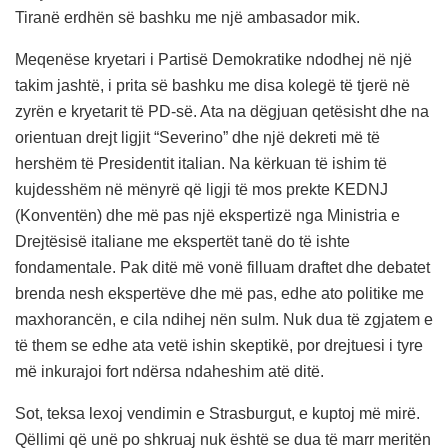
Tiranë erdhën së bashku me një ambasador mik.
Meqenëse kryetari i Partisë Demokratike ndodhej në një
takim jashtë, i prita së bashku me disa kolegë të tjerë në
zyrën e kryetarit të PD-së. Ata na dëgjuan qetësisht dhe na
orientuan drejt ligjit “Severino” dhe një dekreti më të
hershëm të Presidentit italian. Na kërkuan të ishim të
kujdesshëm në mënyrë që ligji të mos prekte KEDNJ
(Konventën) dhe më pas një ekspertizë nga Ministria e
Drejtësisë italiane me ekspertët tanë do të ishte
fondamentale. Pak ditë më vonë filluam draftet dhe debatet
brenda nesh ekspertëve dhe më pas, edhe ato politike me
maxhorancën, e cila ndihej nën sulm. Nuk dua të zgjatem e
të them se edhe ata vetë ishin skeptikë, por drejtuesi i tyre
më inkurajoi fort ndërsa ndaheshim atë ditë.
Sot, teksa lexoj vendimin e Strasburgut, e kuptoj më mirë.
Qëllimi që unë po shkruaj nuk është se dua të marr meritën