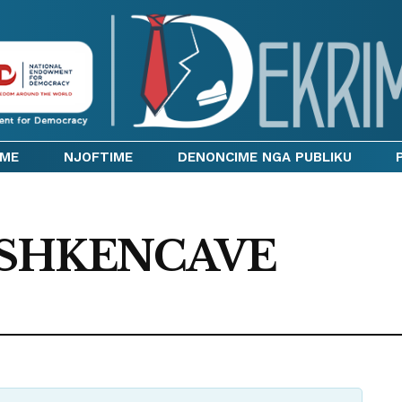
IME
NJOFTIME
DENONCIME NGA PUBLIKU
 SHKENCAVE