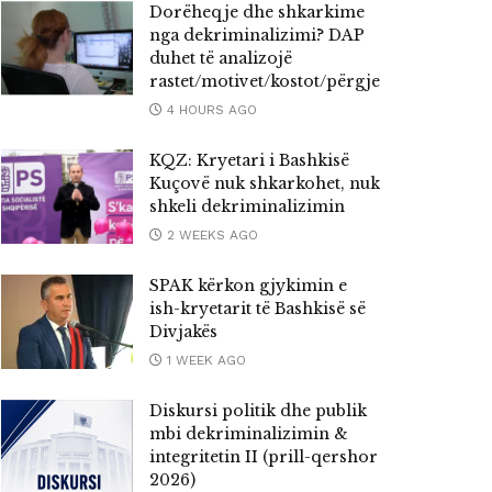
Dorëheqje dhe shkarkime
nga dekriminalizimi? DAP
duhet të analizojë
rastet/motivet/kostot/përgjegjësitë
4 HOURS AGO
KQZ: Kryetari i Bashkisë
Kuçovë nuk shkarkohet, nuk
shkeli dekriminalizimin
2 WEEKS AGO
SPAK kërkon gjykimin e
ish-kryetarit të Bashkisë së
Divjakës
1 WEEK AGO
Diskursi politik dhe publik
mbi dekriminalizimin &
integritetin II (prill-qershor
2026)