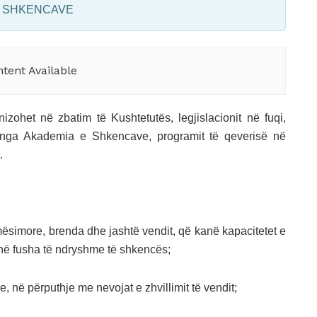
E SHKENCAVE
tent Available
ohet në zbatim të Kushtetutës, legjislacionit në fuqi,
 nga Akademia e Shkencave, programit të qeverisë në
.
simore, brenda dhe jashtë vendit, që kanë kapacitetet e
në fusha të ndryshme të shkencës;
, në përputhje me nevojat e zhvillimit të vendit;