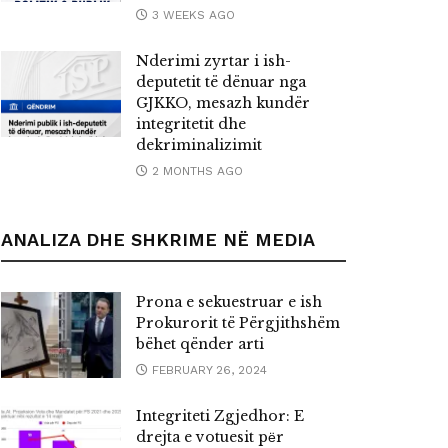
3 WEEKS AGO
Nderimi zyrtar i ish-
deputetit të dënuar nga
GJKKO, mesazh kundër
integritetit dhe
dekriminalizimit
2 MONTHS AGO
ANALIZA DHE SHKRIME NË MEDIA
Prona e sekuestruar e ish
Prokurorit të Përgjithshëm
bëhet qënder arti
FEBRUARY 26, 2024
Integriteti Zgjedhor: E
drejta e votuesit pёr