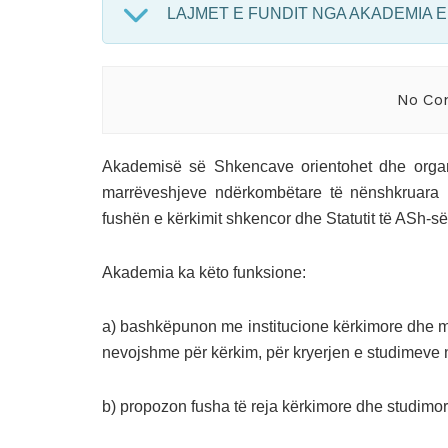
LAJMET E FUNDIT NGA AKADEMIA 
No Con
Akademisë së Shkencave orientohet dhe organiz
marrëveshjeve ndërkombëtare të nënshkruara
fushën e kërkimit shkencor dhe Statutit të ASh-së
Akademia ka këto funksione:
a) bashkëpunon me institucione kërkimore dhe më
nevojshme për kërkim, për kryerjen e studimeve 
b) propozon fusha të reja kërkimore dhe studimore