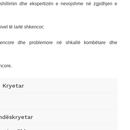
këshillimin dhe ekspertizën e nevojshme në zgjidhjen e
vel të lartë shkencor;
kencore dhe problemore në shkallë kombëtare dhe
ncore.
 Kryetar
ndëskryetar