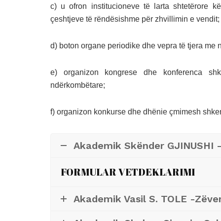
c) u ofron institucioneve të larta shtetërore 
çeshtjeve të rëndësishme për zhvillimin e vendit;
d) boton organe periodike dhe vepra të tjera me ni
e) organizon kongrese dhe konferenca sh
ndërkombëtare;
f) organizon konkurse dhe dhënie çmimesh shke
Akademik Skënder GJINUSHI -
FORMULAR VETDEKLARIMI
Akademik Vasil S. TOLE -Zëve