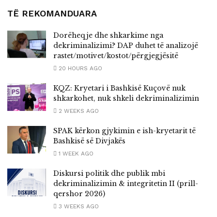
TË REKOMANDUARA
Dorëheqje dhe shkarkime nga
dekriminalizimi? DAP duhet të analizojë
rastet/motivet/kostot/përgjegjësitë
20 HOURS AGO
KQZ: Kryetari i Bashkisë Kuçovë nuk
shkarkohet, nuk shkeli dekriminalizimin
2 WEEKS AGO
SPAK kërkon gjykimin e ish-kryetarit të
Bashkisë së Divjakës
1 WEEK AGO
Diskursi politik dhe publik mbi
dekriminalizimin & integritetin II (prill-
qershor 2026)
3 WEEKS AGO