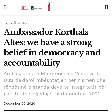
Home
LAJME
Ambassador Korthals
Altes: we have a strong
belief in democracy and
accountability
Ambasadorja e Mbretërisë së Vendeve të
Ulta deklaroi mbështetjen për nismën dhe
rëndësinë e standardeve të integritetit për
partitë dhe zgjedhjet parlamnetare 2021
December 20, 2020