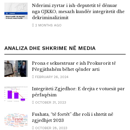
Nderimi zyrtar i ish-deputetit të dënuar
nga GJKKO, mesazh kundër integritetit dhe
dekriminalizimit
2 MONTHS AGO
ANALIZA DHE SHKRIME NË MEDIA
Prona e sekuestruar e ish Prokurorit të
Përgjithshëm bëhet qënder arti
FEBRUARY 26, 2024
Integriteti Zgjedhor: E drejta e votuesit pёr
përfaqësim
OCTOBER 31, 2023
Fushata, “të fortët” dhe roli i shtetit në
zgjedhjet 2023
OCTOBER 28, 2023