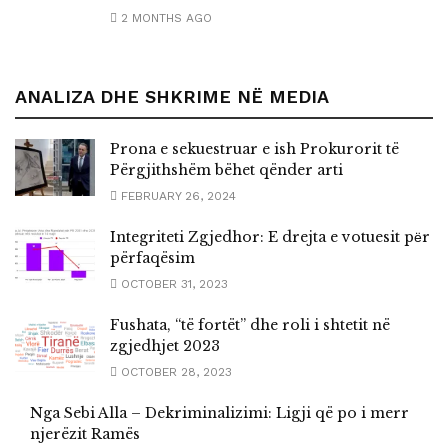
2 MONTHS AGO
ANALIZA DHE SHKRIME NË MEDIA
Prona e sekuestruar e ish Prokurorit të
Përgjithshëm bëhet qënder arti
FEBRUARY 26, 2024
Integriteti Zgjedhor: E drejta e votuesit pёr
përfaqësim
OCTOBER 31, 2023
Fushata, “të fortët” dhe roli i shtetit në
zgjedhjet 2023
OCTOBER 28, 2023
Nga Sebi Alla – Dekriminalizimi: Ligji që po i merr
njerëzit Ramës