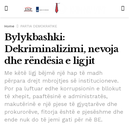
Home
PARTIA DEMOKRATIKE
Bylykbashki:
Dekriminalizimi, nevoja
dhe rëndësia e ligjit
Me këtë ligj bëjmë një hap të madh
përpara drejt mbrojtjes së institucioneve.
Por pa luftuar edhe korrupsionin e bllokut
të xhepit, paaftësinë e administratës,
makutërinë e një pjese të gjyqtarëve dhe
prokurorëve, fitorja është e pjesëshme dhe
ende nuk do të jemi gati për në BE.