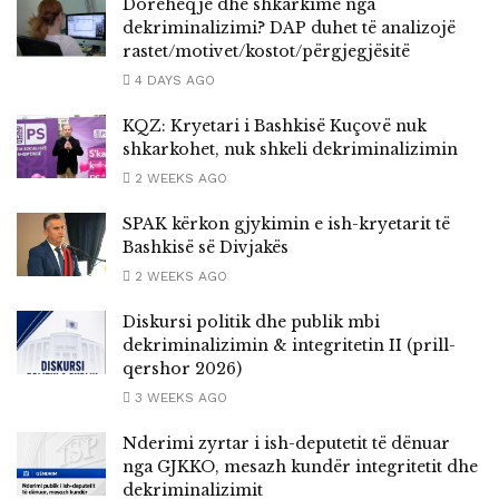
Dorëheqje dhe shkarkime nga
dekriminalizimi? DAP duhet të analizojë
rastet/motivet/kostot/përgjegjësitë
4 DAYS AGO
KQZ: Kryetari i Bashkisë Kuçovë nuk
shkarkohet, nuk shkeli dekriminalizimin
2 WEEKS AGO
SPAK kërkon gjykimin e ish-kryetarit të
Bashkisë së Divjakës
2 WEEKS AGO
Diskursi politik dhe publik mbi
dekriminalizimin & integritetin II (prill-
qershor 2026)
3 WEEKS AGO
Nderimi zyrtar i ish-deputetit të dënuar
nga GJKKO, mesazh kundër integritetit dhe
dekriminalizimit