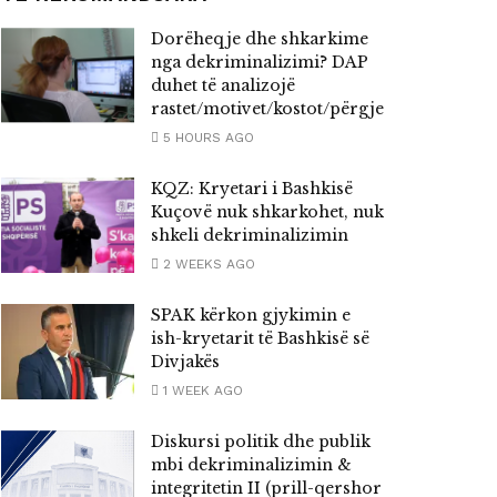
Dorëheqje dhe shkarkime
nga dekriminalizimi? DAP
duhet të analizojë
rastet/motivet/kostot/përgjegjësitë
5 HOURS AGO
KQZ: Kryetari i Bashkisë
Kuçovë nuk shkarkohet, nuk
shkeli dekriminalizimin
2 WEEKS AGO
SPAK kërkon gjykimin e
ish-kryetarit të Bashkisë së
Divjakës
1 WEEK AGO
Diskursi politik dhe publik
mbi dekriminalizimin &
integritetin II (prill-qershor