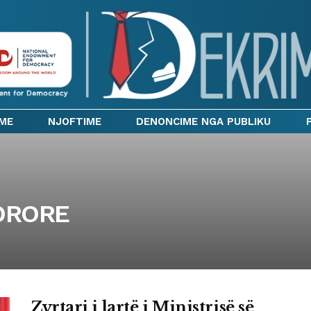
IME
NJOFTIME
DENONCIME NGA PUBLIKU
DRORE
Zyrtari i lartë i Ministrisë së