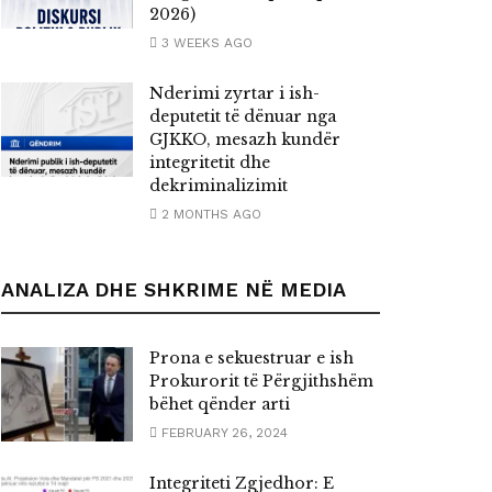
2026)
3 WEEKS AGO
Nderimi zyrtar i ish-
deputetit të dënuar nga
GJKKO, mesazh kundër
integritetit dhe
dekriminalizimit
2 MONTHS AGO
ANALIZA DHE SHKRIME NË MEDIA
Prona e sekuestruar e ish
Prokurorit të Përgjithshëm
bëhet qënder arti
FEBRUARY 26, 2024
Integriteti Zgjedhor: E