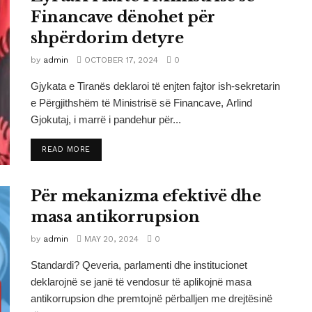
Financave dënohet për
shpërdorim detyre
by
admin
OCTOBER 17, 2024
0
Gjykata e Tiranës deklaroi të enjten fajtor ish-sekretarin
e Përgjithshëm të Ministrisë së Financave, Arlind
Gjokutaj, i marrë i pandehur për...
DETAILS
READ MORE
Për mekanizma efektivë dhe
masa antikorrupsion
by
admin
MAY 20, 2024
0
Standardi? Qeveria, parlamenti dhe institucionet
deklarojnë se janë të vendosur të aplikojnë masa
antikorrupsion dhe premtojnë përballjen me drejtësinë