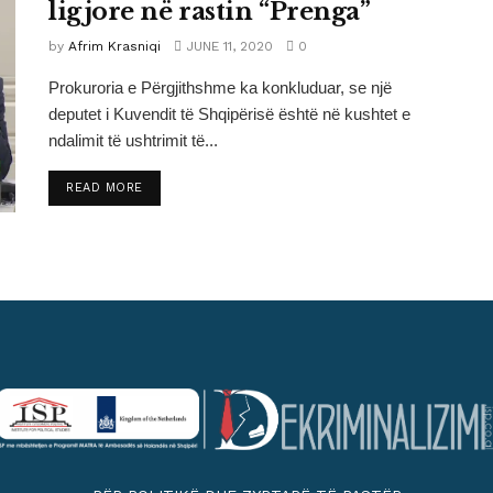
ligjore në rastin “Prenga”
by
Afrim Krasniqi
JUNE 11, 2020
0
Prokuroria e Përgjithshme ka konkluduar, se një
deputet i Kuvendit të Shqipërisë është në kushtet e
ndalimit të ushtrimit të...
DETAILS
READ MORE