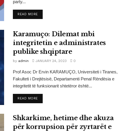
party...
DETAILS
READ MORE
Karamuço: Dilemat mbi
integritetin e administrates
publike shqiptare
by
admin
JANUARY 24, 2023
0
Prof Asoc Dr Ervin KARAMUÇO, Universiteti i Tiranes,
Fakulteti i Drejtësisë, Departamenti Penal Rëndësia e
integritetit të funksionarit shtetëror është...
DETAILS
READ MORE
Shkarkime, hetime dhe akuza
për korrupsion për zyrtarët e