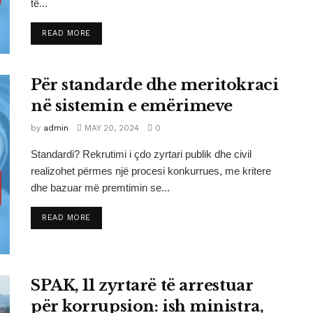
të...
DETAILS
READ MORE
Për standarde dhe meritokraci
në sistemin e emërimeve
by
admin
MAY 20, 2024
0
Standardi? Rekrutimi i çdo zyrtari publik dhe civil
realizohet përmes një procesi konkurrues, me kritere
dhe bazuar më premtimin se...
DETAILS
READ MORE
SPAK, 11 zyrtarë të arrestuar
për korrupsion: ish ministra,