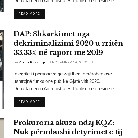
Departamenti i Administratës Publike në cilësinë e...
DETAILS
READ MORE
DAP: Shkarkimet nga
dekriminalizimi 2020 u rritën
33.33% në raport me 2019
by
Afrim Krasniqi
NOVEMBER 19, 2021
0
Integriteti i personave që zgjidhen, emërohen ose
ushtrojnë funksione publike Gjatë vitit 2020,
Departamenti i Administratës Publike në cilësinë e...
DETAILS
READ MORE
Prokuroria akuza ndaj KQZ:
Nuk përmbushi detyrimet e tij