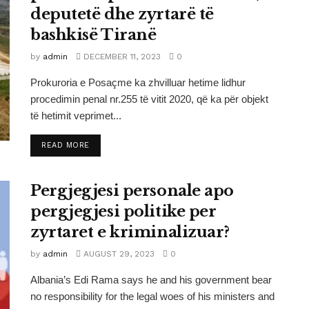
deputetë dhe zyrtarë të
bashkisë Tiranë
by
admin
DECEMBER 11, 2023
0
Prokuroria e Posaçme ka zhvilluar hetime lidhur
procedimin penal nr.255 të vitit 2020, që ka për objekt
të hetimit veprimet...
DETAILS
READ MORE
Pergjegjesi personale apo
pergjegjesi politike per
zyrtaret e kriminalizuar?
by
admin
AUGUST 29, 2023
0
Albania’s Edi Rama says he and his government bear
no responsibility for the legal woes of his ministers and