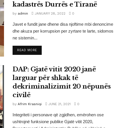
kadastrës Durrës e Tiranë
by
admin
JANUARY 28, 2022
0
Javet e fundit jane dhene disa njoftime mbi denoncime
dhe akuza per korrupsion per zyrtare te larte, sidomos
ne sistemin...
DETAILS
READ MORE
DAP: Gjatë vitit 2020 janë
larguar për shkak të
dekriminalizimit 20 nëpunës
civilë
by
Afrim Krasniqi
JUNE 21, 2021
0
Integriteti i personave që zgjidhen, emërohen ose
ushtrojnë funksione publike Gjatë vitit 2020,