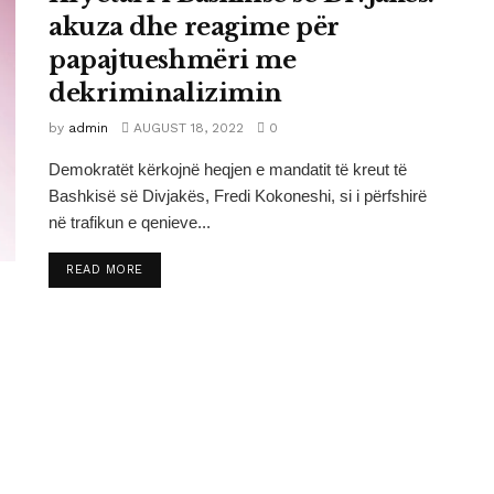
akuza dhe reagime për
papajtueshmëri me
dekriminalizimin
by
admin
AUGUST 18, 2022
0
Demokratët kërkojnë heqjen e mandatit të kreut të
Bashkisë së Divjakës, Fredi Kokoneshi, si i përfshirë
në trafikun e qenieve...
DETAILS
READ MORE