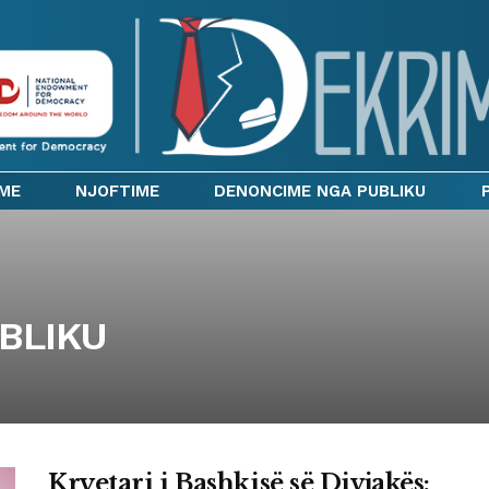
IME
NJOFTIME
DENONCIME NGA PUBLIKU
BLIKU
Kryetari i Bashkisë së Divjakës: