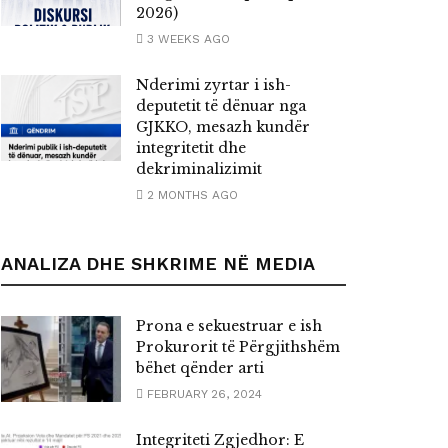
2026)
3 WEEKS AGO
Nderimi zyrtar i ish-
deputetit të dënuar nga
GJKKO, mesazh kundër
integritetit dhe
dekriminalizimit
2 MONTHS AGO
ANALIZA DHE SHKRIME NË MEDIA
Prona e sekuestruar e ish
Prokurorit të Përgjithshëm
bëhet qënder arti
FEBRUARY 26, 2024
Integriteti Zgjedhor: E