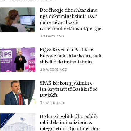
Dorëheqje dhe shkarkime
nga dekriminalizimi? DAP
duhet të analizojë
rastet/motivet/kostot/përgjegjësitë
3 DAYS AGO
KQZ: Kryetari i Bashkisë
Kuçovë nuk shkarkohet, nuk
shkeli dekriminalizimin
2 WEEKS AGO
SPAK kërkon gjykimin e
ish-kryetarit të Bashkisë së
Divjakës
1 WEEK AGO
Diskursi politik dhe publik
mbi dekriminalizimin &
integritetin II (prill-qershor