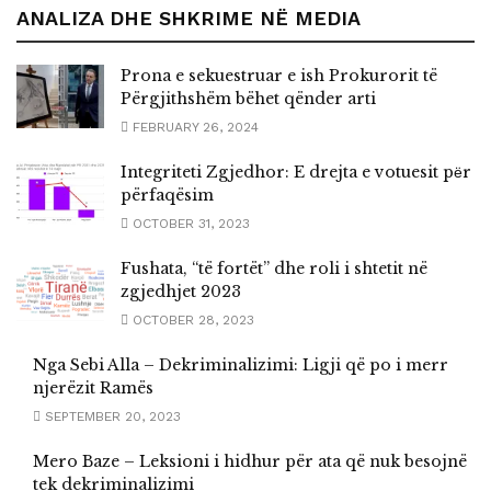
ANALIZA DHE SHKRIME NË MEDIA
Prona e sekuestruar e ish Prokurorit të
Përgjithshëm bëhet qënder arti
FEBRUARY 26, 2024
Integriteti Zgjedhor: E drejta e votuesit pёr
përfaqësim
OCTOBER 31, 2023
Fushata, “të fortët” dhe roli i shtetit në
zgjedhjet 2023
OCTOBER 28, 2023
Nga Sebi Alla – Dekriminalizimi: Ligji që po i merr
njerëzit Ramës
SEPTEMBER 20, 2023
Mero Baze – Leksioni i hidhur për ata që nuk besojnë
tek dekriminalizimi