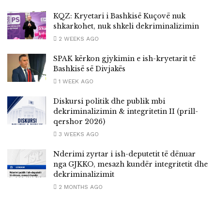
KQZ: Kryetari i Bashkisë Kuçovë nuk
shkarkohet, nuk shkeli dekriminalizimin
2 WEEKS AGO
SPAK kërkon gjykimin e ish-kryetarit të
Bashkisë së Divjakës
1 WEEK AGO
Diskursi politik dhe publik mbi
dekriminalizimin & integritetin II (prill-
qershor 2026)
3 WEEKS AGO
Nderimi zyrtar i ish-deputetit të dënuar
nga GJKKO, mesazh kundër integritetit dhe
dekriminalizimit
2 MONTHS AGO