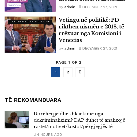
by
admin
DECEMBER 27, 2021
Vetingu në politikë: PD
DEKLARATA DHE NJOFTIME
rikthen nismën e 2018, të
rrëzuar nga Komisioni i
Venecias
by
admin
DECEMBER 27, 2021
PAGE 1 OF 2
1
2
TË REKOMANDUARA
Dorëheqje dhe shkarkime nga
dekriminalizimi? DAP duhet të analizojë
rastet/motivet/kostot/përgjegjësitë
4 HOURS AGO