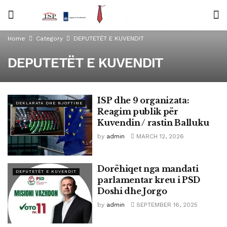
Home
Category
DEPUTETËT E KUVENDIT
DEPUTETËT E KUVENDIT
ISP dhe 9 organizata:
DEKLARATA DHE NJOFTIME
Reagim publik për
Kuvendin / rastin Balluku
by
admin
MARCH 12, 2026
Dorëhiqet nga mandati
DEPUTETËT E KUVENDIT
parlamentar kreu i PSD
Doshi dhe Jorgo
by
admin
SEPTEMBER 16, 2025