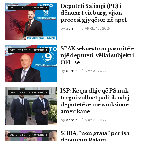
Deputeti Salianji (PD) i
DEPUTETËT E KUVENDIT
dënuar 1 vit burg, vijon
procesi gjyqësor në apel
by
admin
APRIL 13, 2024
SPAK sekuestron pasuritë e
DEPUTETËT E KUVENDIT
një deputeti, vëllai subjekt i
OFL-së
by
admin
MAY 3, 2022
ISP: Keqardhje që PS nuk
DEPUTETËT E KUVENDIT
tregoi vullnet politik ndaj
deputetëve me sanksione
amerikane
by
admin
MAY 3, 2022
SHBA, “non grata” për ish
DEPUTETËT E KUVENDIT
deputetin Rakipi