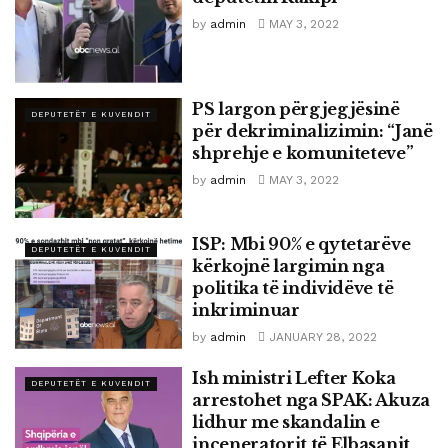
by
admin
MAY 3, 2022
PS largon përgjegjësinë
DEPUTETËT E KUVENDIT
për dekriminalizimin: “Janë
shprehje e komuniteteve”
by
admin
MAY 3, 2022
ISP: Mbi 90% e qytetarëve
DEPUTETËT E KUVENDIT
kërkojnë largimin nga
politika të individëve të
inkriminuar
by
admin
JANUARY 28, 2022
Ish ministri Lefter Koka
DEPUTETËT E KUVENDIT
arrestohet nga SPAK: Akuza
lidhur me skandalin e
inceneratorit të Elbasanit