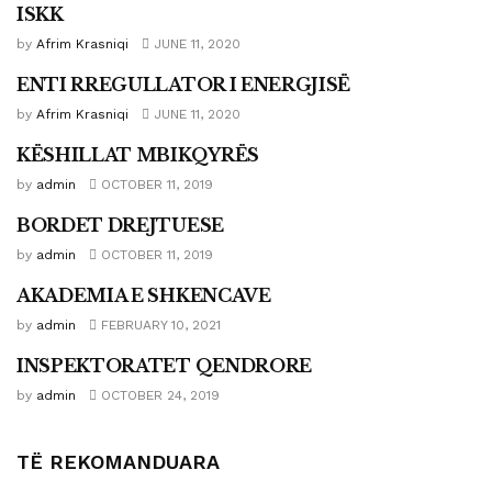
ISKK
INSTITUCIONE TË TJERA
by
Afrim Krasniqi
JUNE 11, 2020
ENTI RREGULLATOR I ENERGJISË
INSTITUCIONE TË TJERA
by
Afrim Krasniqi
JUNE 11, 2020
KËSHILLAT MBIKQYRËS
INSTITUCIONE TË TJERA
by
admin
OCTOBER 11, 2019
BORDET DREJTUESE
INSTITUCIONE TË TJERA
by
admin
OCTOBER 11, 2019
AKADEMIA E SHKENCAVE
INSTITUCIONE TË TJERA
by
admin
FEBRUARY 10, 2021
INSPEKTORATET QENDRORE
INSTITUCIONE TË TJERA
by
admin
OCTOBER 24, 2019
TË REKOMANDUARA