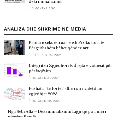
dekriminalizimit
2 MONTHS AGO
ANALIZA DHE SHKRIME NË MEDIA
Prona e sekuestruar e ish Prokurorit të
Përgjithshëm bëhet qënder arti
FEBRUARY 26, 2024
Integriteti Zgjedhor: E drejta e votuesit pёr
përfaqësim
OCTOBER 31, 2023
Fushata, “të fortët” dhe roli i shtetit në
zgjedhjet 2023
OCTOBER 28, 2023
Nga Sebi Alla – Dekriminalizimi: Ligji që po i merr
njerëzit Ramës