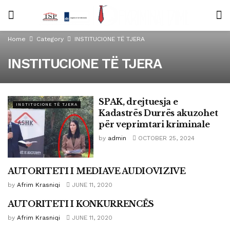
Home
Category
INSTITUCIONE TË TJERA
INSTITUCIONE TË TJERA
SPAK, drejtuesja e
INSTITUCIONE TË TJERA
Kadastrës Durrës akuzohet
për veprimtari kriminale
by
admin
OCTOBER 25, 2024
AUTORITETI I MEDIAVE AUDIOVIZIVE
INSTITUCIONE TË TJERA
by
Afrim Krasniqi
JUNE 11, 2020
AUTORITETI I KONKURRENCËS
INSTITUCIONE TË TJERA
by
Afrim Krasniqi
JUNE 11, 2020