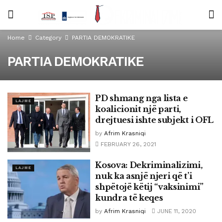
Home
Category
PARTIA DEMOKRATIKE
PARTIA DEMOKRATIKE
PD shmang nga lista e
LAJME
koalicionit një parti,
drejtuesi ishte subjekt i OFL
by
Afrim Krasniqi
FEBRUARY 26, 2021
Kosova: Dekriminalizimi,
LAJME
nuk ka asnjë njeri që t’i
shpëtojë këtij “vaksinimi”
kundra të keqes
by
Afrim Krasniqi
JUNE 11, 2020