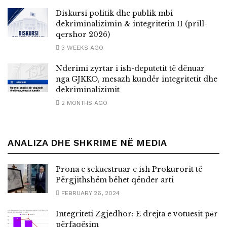
Diskursi politik dhe publik mbi
dekriminalizimin & integritetin II (prill-
qershor 2026)
3 WEEKS AGO
Nderimi zyrtar i ish-deputetit të dënuar
nga GJKKO, mesazh kundër integritetit dhe
dekriminalizimit
2 MONTHS AGO
ANALIZA DHE SHKRIME NË MEDIA
Prona e sekuestruar e ish Prokurorit të
Përgjithshëm bëhet qënder arti
FEBRUARY 26, 2024
Integriteti Zgjedhor: E drejta e votuesit pёr
përfaqësim