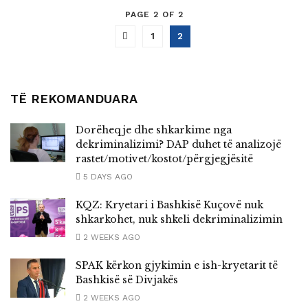
PAGE 2 OF 2
1
2
TË REKOMANDUARA
Dorëheqje dhe shkarkime nga
dekriminalizimi? DAP duhet të analizojë
rastet/motivet/kostot/përgjegjësitë
5 DAYS AGO
KQZ: Kryetari i Bashkisë Kuçovë nuk
shkarkohet, nuk shkeli dekriminalizimin
2 WEEKS AGO
SPAK kërkon gjykimin e ish-kryetarit të
Bashkisë së Divjakës
2 WEEKS AGO