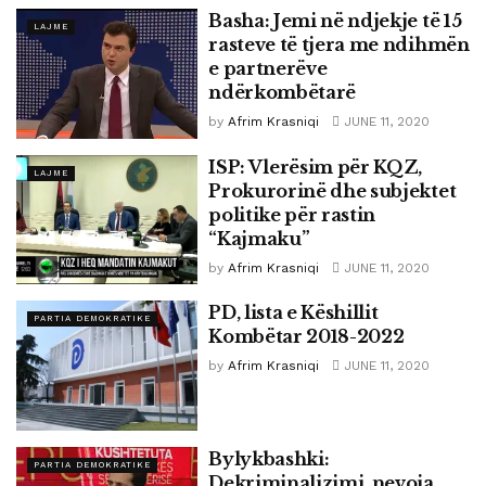
Basha: Jemi në ndjekje të 15
LAJME
rasteve të tjera me ndihmën
e partnerëve
ndërkombëtarë
by
Afrim Krasniqi
JUNE 11, 2020
ISP: Vlerësim për KQZ,
LAJME
Prokurorinë dhe subjektet
politike për rastin
“Kajmaku”
by
Afrim Krasniqi
JUNE 11, 2020
PD, lista e Këshillit
PARTIA DEMOKRATIKE
Kombëtar 2018-2022
by
Afrim Krasniqi
JUNE 11, 2020
Bylykbashki:
PARTIA DEMOKRATIKE
Dekriminalizimi, nevoja