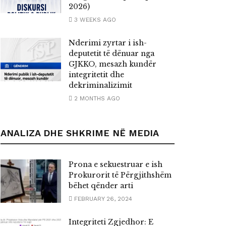
2026)
3 WEEKS AGO
Nderimi zyrtar i ish-
deputetit të dënuar nga
GJKKO, mesazh kundër
integritetit dhe
dekriminalizimit
2 MONTHS AGO
ANALIZA DHE SHKRIME NË MEDIA
Prona e sekuestruar e ish
Prokurorit të Përgjithshëm
bëhet qënder arti
FEBRUARY 26, 2024
Integriteti Zgjedhor: E