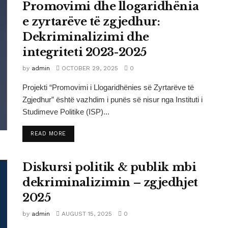
Promovimi dhe llogaridhënia
e zyrtarëve të zgjedhur:
Dekriminalizimi dhe
integriteti 2023-2025
by
admin
OCTOBER 29, 2025
0
Projekti “Promovimi i Llogaridhënies së Zyrtarëve të
Zgjedhur” është vazhdim i punës së nisur nga Instituti i
Studimeve Politike (ISP)...
DETAILS
READ MORE
Diskursi politik & publik mbi
dekriminalizimin – zgjedhjet
2025
by
admin
AUGUST 15, 2025
0