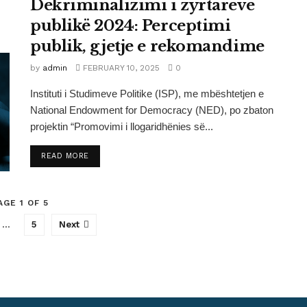
Dekriminalizimi i zyrtarëve
publikë 2024: Perceptimi
publik, gjetje e rekomandime
by
admin
FEBRUARY 10, 2025
0
Instituti i Studimeve Politike (ISP), me mbështetjen e
National Endowment for Democracy (NED), po zbaton
projektin “Promovimi i llogaridhënies së...
DETAILS
READ MORE
AGE 1 OF 5
…
5
Next