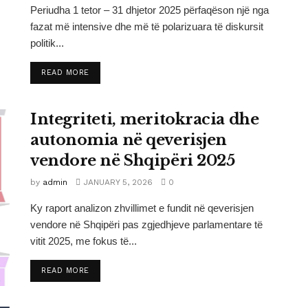
Periudha 1 tetor – 31 dhjetor 2025 përfaqëson një nga
fazat më intensive dhe më të polarizuara të diskursit
politik...
DETAILS
READ MORE
Integriteti, meritokracia dhe
autonomia në qeverisjen
vendore në Shqipëri 2025
by
admin
JANUARY 5, 2026
0
Ky raport analizon zhvillimet e fundit në qeverisjen
vendore në Shqipëri pas zgjedhjeve parlamentare të
vitit 2025, me fokus të...
DETAILS
READ MORE