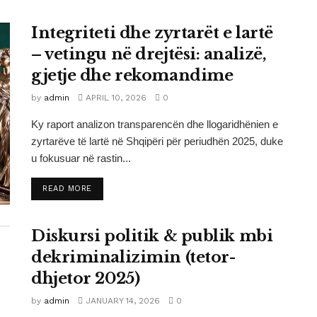
Integriteti dhe zyrtarët e lartë
– vetingu në drejtësi: analizë,
gjetje dhe rekomandime
by
admin
APRIL 10, 2026
0
Ky raport analizon transparencën dhe llogaridhënien e
zyrtarëve të lartë në Shqipëri për periudhën 2025, duke
u fokusuar në rastin...
DETAILS
READ MORE
Diskursi politik & publik mbi
dekriminalizimin (tetor-
dhjetor 2025)
by
admin
JANUARY 14, 2026
0