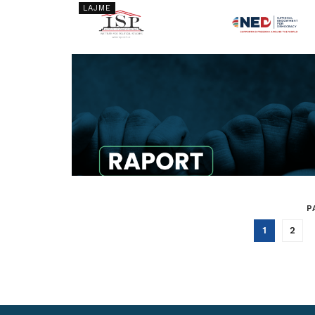
LAJME
P
1
2