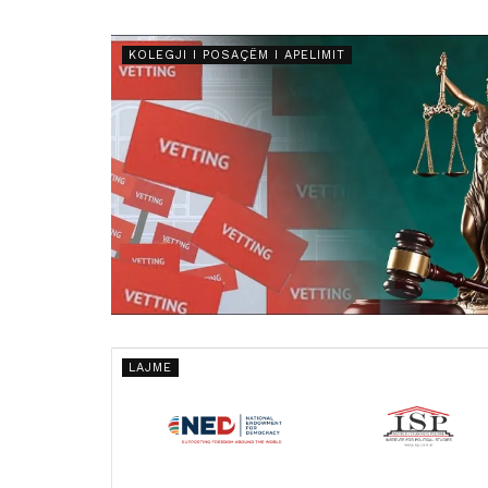
KOLEGJI I POSAÇËM I APELIMIT
LAJME