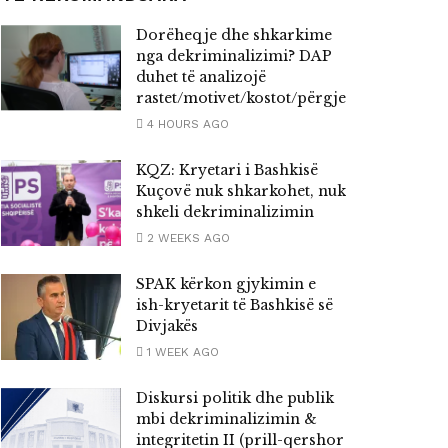
Dorëheqje dhe shkarkime
nga dekriminalizimi? DAP
duhet të analizojë
rastet/motivet/kostot/përgjegjësitë
4 HOURS AGO
KQZ: Kryetari i Bashkisë
Kuçovë nuk shkarkohet, nuk
shkeli dekriminalizimin
2 WEEKS AGO
SPAK kërkon gjykimin e
ish-kryetarit të Bashkisë së
Divjakës
1 WEEK AGO
Diskursi politik dhe publik
mbi dekriminalizimin &
integritetin II (prill-qershor