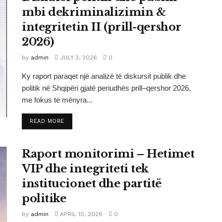
mbi dekriminalizimin &
integritetin II (prill-qershor
2026)
by
admin
JULY 3, 2026
0
Ky raport paraqet një analizë të diskursit publik dhe
politik në Shqipëri gjatë periudhës prill–qershor 2026,
me fokus te mënyra...
DETAILS
READ MORE
Raport monitorimi – Hetimet
VIP dhe integriteti tek
institucionet dhe partitë
politike
by
admin
APRIL 10, 2026
0