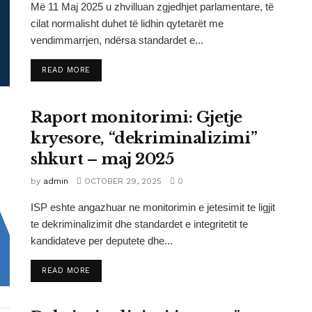
Më 11 Maj 2025 u zhvilluan zgjedhjet parlamentare, të
cilat normalisht duhet të lidhin qytetarët me
vendimmarrjen, ndërsa standardet e...
DETAILS
READ MORE
Raport monitorimi: Gjetje
kryesore, “dekriminalizimi”
shkurt – maj 2025
by
admin
OCTOBER 29, 2025
0
ISP eshte angazhuar ne monitorimin e jetesimit te ligjit
te dekriminalizimit dhe standardet e integritetit te
kandidateve per deputete dhe...
DETAILS
READ MORE