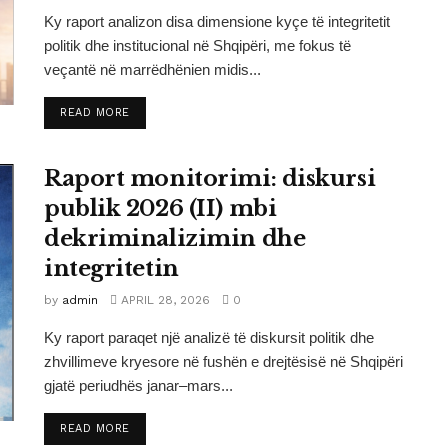
Ky raport analizon disa dimensione kyçe të integritetit
politik dhe institucional në Shqipëri, me fokus të
veçantë në marrëdhënien midis...
DETAILS
READ MORE
Raport monitorimi: diskursi
publik 2026 (II) mbi
dekriminalizimin dhe
integritetin
by
admin
APRIL 28, 2026
0
Ky raport paraqet një analizë të diskursit politik dhe
zhvillimeve kryesore në fushën e drejtësisë në Shqipëri
gjatë periudhës janar–mars...
DETAILS
READ MORE