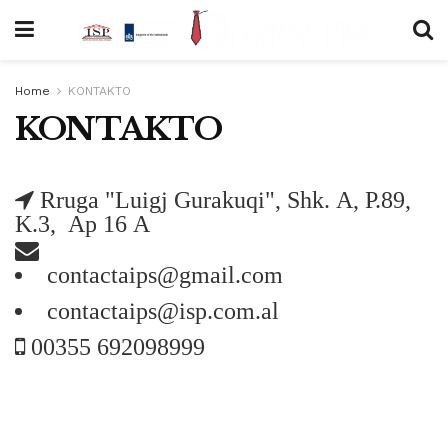
Home
KONTAKTO
KONTAKTO
Rruga "Luigj Gurakuqi", Shk. A, P.89,
K.3, Ap 16 A
contactaips@gmail.com
contactaips@isp.com.al
00355 692098999