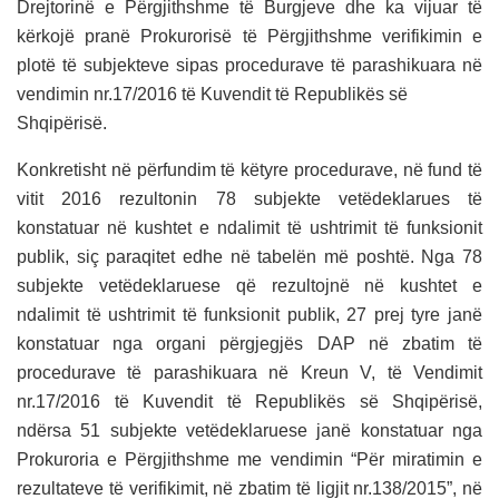
Drejtorinë e Përgjithshme të Burgjeve dhe ka vijuar të
kërkojë pranë Prokurorisë të Përgjithshme verifikimin e
plotë të subjekteve sipas procedurave të parashikuara në
vendimin nr.17/2016 të Kuvendit të Republikës së
Shqipërisë.
Konkretisht në përfundim të këtyre procedurave, në fund të
vitit 2016 rezultonin 78 subjekte vetëdeklarues të
konstatuar në kushtet e ndalimit të ushtrimit të funksionit
publik, siç paraqitet edhe në tabelën më poshtë. Nga 78
subjekte vetëdeklaruese që rezultojnë në kushtet e
ndalimit të ushtrimit të funksionit publik, 27 prej tyre janë
konstatuar nga organi përgjegjës DAP në zbatim të
procedurave të parashikuara në Kreun V, të Vendimit
nr.17/2016 të Kuvendit të Republikës së Shqipërisë,
ndërsa 51 subjekte vetëdeklaruese janë konstatuar nga
Prokuroria e Përgjithshme me vendimin “Për miratimin e
rezultateve të verifikimit, në zbatim të ligjit nr.138/2015”, në