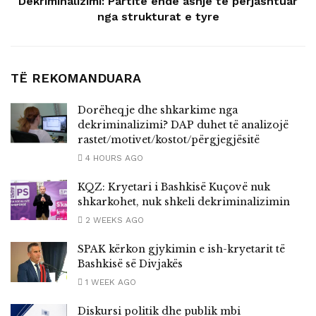
Dekriminalizimi: Partitë ende asnjë të përjashtuar
nga strukturat e tyre
TË REKOMANDUARA
Dorëheqje dhe shkarkime nga
dekriminalizimi? DAP duhet të analizojë
rastet/motivet/kostot/përgjegjësitë
4 HOURS AGO
KQZ: Kryetari i Bashkisë Kuçovë nuk
shkarkohet, nuk shkeli dekriminalizimin
2 WEEKS AGO
SPAK kërkon gjykimin e ish-kryetarit të
Bashkisë së Divjakës
1 WEEK AGO
Diskursi politik dhe publik mbi