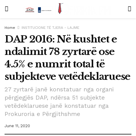
Home
INSTITUCIONE TË TJERA - LAJME
DAP 2016: Në kushtet e
ndalimit 78 zyrtarë ose
4.5% e numrit total të
subjekteve vetëdeklaruese
27 zyrtarë janë konstatuar nga organi
përgjegjës DAP, ndërsa 51 subjekte
vetëdeklaruese janë konstatuar nga
Prokuroria e Përgjithshme
June 11, 2020