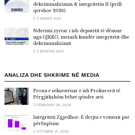
dekriminalizimin & integritetin II (prill-
qershor 2026)
3 WEEKS AGO
Nderimi zyrtar i ish-deputetit të dënuar
nga GJKKO, mesazh kundër integritetit dhe
dekriminalizimit
2 MONTHS AGO
ANALIZA DHE SHKRIME NË MEDIA
Prona e sekuestruar e ish Prokurorit të
Përgjithshëm bëhet qënder arti
FEBRUARY 26, 2024
Integriteti Zgjedhor: E drejta e votuesit pёr
përfaqësim
OCTOBER 31, 2023