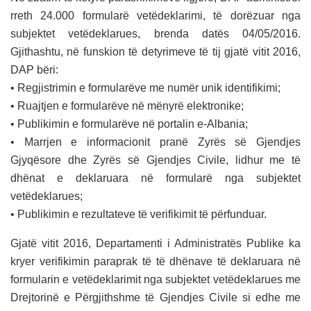
rreth 24.000 formularë vetëdeklarimi, të dorëzuar nga
subjektet vetëdeklarues, brenda datës 04/05/2016.
Gjithashtu, në funskion të detyrimeve të tij gjatë vitit 2016,
DAP bëri:
• Regjistrimin e formularëve me numër unik identifikimi;
• Ruajtjen e formularëve në mënyrë elektronike;
• Publikimin e formularëve në portalin e-Albania;
• Marrjen e informacionit pranë Zyrës së Gjendjes
Gjyqësore dhe Zyrës së Gjendjes Civile, lidhur me të
dhënat e deklaruara në formularë nga subjektet
vetëdeklarues;
• Publikimin e rezultateve të verifikimit të përfunduar.
Gjatë vitit 2016, Departamenti i Administratës Publike ka
kryer verifikimin paraprak të të dhënave të deklaruara në
formularin e vetëdeklarimit nga subjektet vetëdeklarues me
Drejtorinë e Përgjithshme të Gjendjes Civile si edhe me