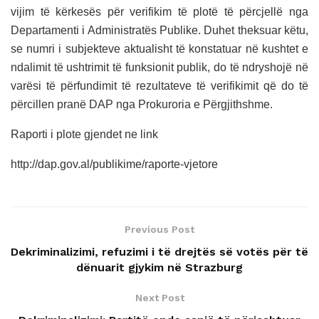
vijim të kërkesës për verifikim të plotë të përcjellë nga
Departamenti i Administratës Publike. Duhet theksuar këtu,
se numri i subjekteve aktualisht të konstatuar në kushtet e
ndalimit të ushtrimit të funksionit publik, do të ndryshojë në
varësi të përfundimit të rezultateve të verifikimit që do të
përcillen pranë DAP nga Prokuroria e Përgjithshme.
Raporti i plote gjendet ne link
http://dap.gov.al/publikime/raporte-vjetore
Previous Post
Dekriminalizimi, refuzimi i të drejtës së votës për të
dënuarit gjykim në Strazburg
Next Post