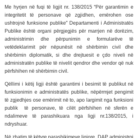
Me hyrjen në fuqi të ligjit nr. 138/2015 “Për garantimin e
integritetit të personave që zgjidhen, emërohen ose
ushtrojnë funksione publike” Departamenti i Administratës
Publike është organi përgjegjës për marrjen në dorëzim,
administrimin dhe përpunimin e formularëve të
vetëdeklarimit për nëpunësit në shërbimin civil dhe
shërbimin diplomatik, si dhe drejtuesit e çdo niveli në
administratën publike të nivelit qendror dhe vendor që nuk
përfshihen në shërbimin civil.
Qëllimi i këtij ligji është garantimi i besimit të publikut në
funksionimin e administratës publike, nëpërmjet pengimit
të zgjedhjes ose emërimit në to, apo largimit nga funksioni
publik të personave, të cilët përfshihen në sferën e
ndalimeve të parashikuara nga ligji nr.138/2015, i
ndryshuar.
Në zbatim të këtyre parashikimeve ligjore, DAP administroi