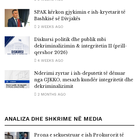
SPAK kërkon gjykimin e ish-kryetarit të
Bashkisë së Divjakës
2 WEEKS AGO
Diskursi politik dhe publik mbi
dekriminalizimin & integritetin II (prill-
qershor 2026)
4 WEEKS AGO
Nderimi zyrtar i ish-deputetit të dënuar
nga GJKKO, mesazh kundër integritetit dhe
dekriminalizimit
2 MONTHS AGO
ANALIZA DHE SHKRIME NË MEDIA
Prona e sekuestruar e ish Prokurorit të