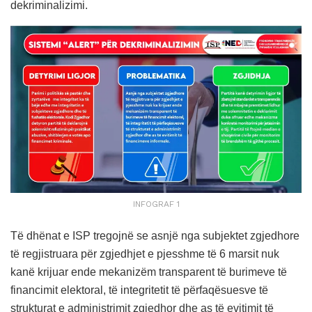
dekriminalizimi.
INFOGRAF 1
Të dhënat e ISP tregojnë se asnjë nga subjektet zgjedhore
të regjistruara për zgjedhjet e pjesshme të 6 marsit nuk
kanë krijuar ende mekanizëm transparent të burimeve të
financimit elektoral, të integritetit të përfaqësuesve të
strukturat e administrimit zgjedhor dhe as të evitimit të