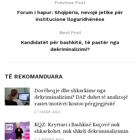
Previous Post
Forum i hapur: Shqipëria, nevojë jetike për
institucione llogaridhënëse
Next Post
Kandidatët për bashkitë, të pastër nga
dekriminalizimi?
TË REKOMANDUARA
Dorëheqje dhe shkarkime nga
dekriminalizimi? DAP duhet të analizojë
rastet/motivet/kostot/përgjegjësitë
1 WEEK AGO
KQZ: Kryetari i Bashkisë Kuçovë nuk
shkarkohet, nuk shkeli dekriminalizimin
3 WEEKS AGO