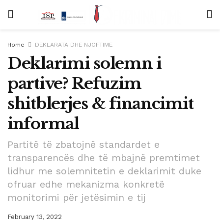
Home
DEKLARATA DHE NJOFTIME
Deklarimi solemn i
partive? Refuzim
shitblerjes & financimit
informal
Partitë të zbatojnë standardet e
transparencës dhe të mbajnë premtimet
lidhur me solemnitetin e deklarimit duke
ofruar edhe mekanizma konkretë
monitorimi për jetësimin e tij
February 13, 2022