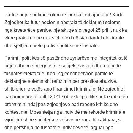
Partitë bëjnë betime solemne, por sa i mbajnë ato? Kodi
Zgjedhor ka futur nocionin abstrakt të deklarimit solemn
nga kryetarët e partive, një akt që siç tregoi 25 prilli, nuk ka
vlerë praktike dhe nuk sjell efekt në standardet elektorale
dhe sjelljen e vetë partive politike në fushatë.
Parimi i politikës së pastër dhe zyrtarëve me integritet ka të
bëjë edhe me integritetin e subjekteve zgjedhore dhe të
fushatës elektorale. Kodi Zgjedhor detyron partitë të
deklarojnë solemnisht refuzimin për praktikat abuzive,
shitblerjen e votës apo financimet kriminale. Në zgjedhjet
parlamentare të prillit 2021 subjektet politike nuk e mbajtën
premtimin, ndaj pas zgjedhjeve pati raporte kritike dhe
kontestime. Mbështetja nga individë me rekorde kriminale
vijoi, përfshirë shitblerja e votave në zona të caktuara, si
dhe përfshirja në fushatë e individëve të larguar nga