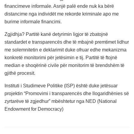
financimeve informale. Asnjë palë ende nuk ka bërë
distancime nga individët me rekorde kriminale apo me
burime informale financimi.
Zgjidhja? Partitë kanë detyrimin ligjor të zbatojnë
standardet e transparencës dhe të mbajnë premtimet lidhur
me solemnitetin e deklarimit duke ofruar edhe mekanizma
konkretë monitorimi për jetësimin e tij. Partitë të ftojnë
median e shoqërinë civile për monitorim të brendshëm të
gjithë procesit.
Instituti i Studimeve Politike (ISP) është duke jetësuar
projektin “Promovimi i transparencës dhe llogaridhënies së
zyrtarëve të zgjedhur” mbështetur nga NED (National
Endowment for Democracy)