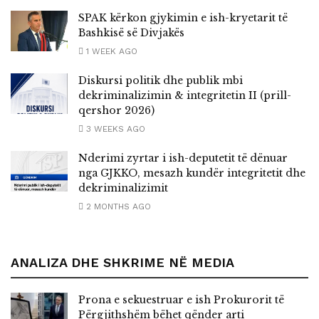
SPAK kërkon gjykimin e ish-kryetarit të
Bashkisë së Divjakës
1 WEEK AGO
Diskursi politik dhe publik mbi
dekriminalizimin & integritetin II (prill-
qershor 2026)
3 WEEKS AGO
Nderimi zyrtar i ish-deputetit të dënuar
nga GJKKO, mesazh kundër integritetit dhe
dekriminalizimit
2 MONTHS AGO
ANALIZA DHE SHKRIME NË MEDIA
Prona e sekuestruar e ish Prokurorit të
Përgjithshëm bëhet qënder arti