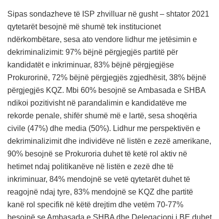
Sipas sondazheve të ISP zhvilluar në gusht – shtator 2021
qytetarët besojnë më shumë tek institucionet
ndërkombëtare, sesa ato vendore lidhur me jetësimin e
dekriminalizimit: 97% bëjnë përgjegjës partitë për
kandidatët e inkriminuar, 83% bëjnë përgjegjëse
Prokurorinë, 72% bëjnë përgjegjës zgjedhësit, 38% bëjnë
përgjegjës KQZ. Mbi 60% besojnë se Ambasada e SHBA
ndikoi pozitivisht në parandalimin e kandidatëve me
rekorde penale, shifër shumë më e lartë, sesa shoqëria
civile (47%) dhe media (50%). Lidhur me perspektivën e
dekriminalizimit dhe individëve në listën e zezë amerikane,
90% besojnë se Prokuroria duhet të ketë rol aktiv në
hetimet ndaj politikanëve në listën e zezë dhe të
inkriminuar, 84% mendojnë se vetë qytetarët duhet të
reagojnë ndaj tyre, 83% mendojnë se KQZ dhe partitë
kanë rol specifik në këtë drejtim dhe vetëm 70-77%
besojnë se Ambasada e SHBA dhe Delegacioni i BE duhet