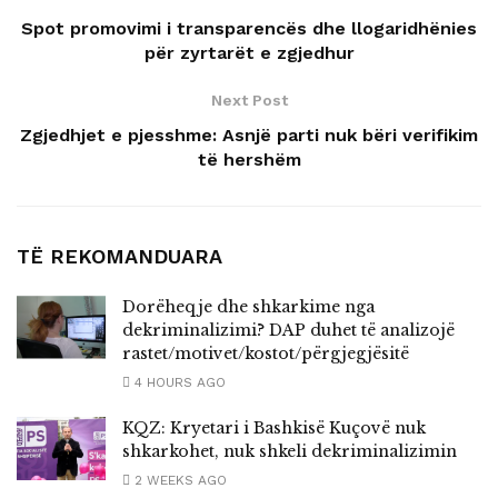
Spot promovimi i transparencës dhe llogaridhënies
për zyrtarët e zgjedhur
Next Post
Zgjedhjet e pjesshme: Asnjë parti nuk bëri verifikim
të hershëm
TË REKOMANDUARA
Dorëheqje dhe shkarkime nga
dekriminalizimi? DAP duhet të analizojë
rastet/motivet/kostot/përgjegjësitë
4 HOURS AGO
KQZ: Kryetari i Bashkisë Kuçovë nuk
shkarkohet, nuk shkeli dekriminalizimin
2 WEEKS AGO