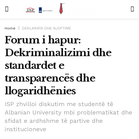
Home
DEKLARATA DHE NJOFTIME
Forum i hapur:
Dekriminalizimi dhe
standardet e
transparencës dhe
llogaridhënies
ISP zhvilloi diskutim me studentë të
Albanian University mbi problematikat dhe
sfidat e ardhshme të partive dhe
institucioneve