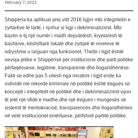
February 7, 2022
Shqipëria ka aplikuar prej vitit 2016 ligjin mbi integritetin e
zyrtarëve të lartë, i njohur si ligji i dekriminalizimit. Mbi
bazën e tij një numër i madh deputetësh, kryetarësh të
bashkive, këshilltarë lokalë dhe zyrtarë të niveleve të
ndryshme u larguan nga funksionet. Thelbi i ligjit është
nevoja jetike e Shqipërisë për institucione dhe parti politike
përfaqësuese, legjitime, transparente dhe llogaridhënëse.
Fakti se edhe pas 5 vitesh nga miratimi i ligjit ende ka
individë me rekorde kriminale në politikë është tregues se
koncepti i integritetit në politikë dhe i dekriminalizimit vijon
të jetë një sfidë e madhe dhe një tregues i mungesës së
sistemit të meritokracisë, transparencës dhe llogaridhënies
në vetë institucionet emërtuese, përfshirë partitë politike.