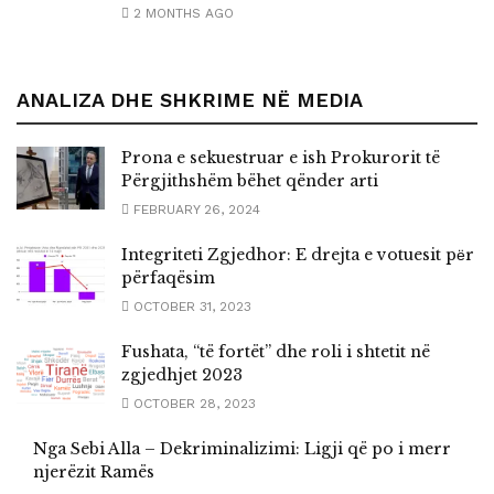
2 MONTHS AGO
ANALIZA DHE SHKRIME NË MEDIA
Prona e sekuestruar e ish Prokurorit të
Përgjithshëm bëhet qënder arti
FEBRUARY 26, 2024
Integriteti Zgjedhor: E drejta e votuesit pёr
përfaqësim
OCTOBER 31, 2023
Fushata, “të fortët” dhe roli i shtetit në
zgjedhjet 2023
OCTOBER 28, 2023
Nga Sebi Alla – Dekriminalizimi: Ligji që po i merr
njerëzit Ramës