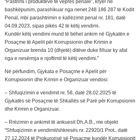
“Pastrimi i produkteve të veprës penale”, kryer në
bashkëpunim, parashikuar nga nenet 248 186 287 të Kodit
Penal, mbi parashtrimin e kallëzimit penal nr. 181, datë
04.09.2023, sipas pikës 42 të këtij vendimi.
Kundër këtij vendimi mund të bëhet ankim në Gjykatën e
Posaçme të Apelit për Korrupsionin dhe Krimin e
Organizuar brenda 10 (dhjetë) ditëve duke filluar ky afat
nga e nesërmja e njoftimit të këtij vendimi.”
Në përfundim, Gjykata e Posaçme e Apelit për
Korrupsionin dhe Krimin e Organizuar vendosi:
– Shfuqizimin e vendimit nr. 58, datë 28.02.2025 të
Gjykatës së Posaçme të Shkallës së Parë për Korrupsionin
dhe Krimin e Organizuar.
– Rrëzimin e ankimit të ankuesit Dh.A.B., me objekt
“Shfuqizimin e vendimit/shkresës nr. 22920/1 Prot., datë
27.12.2024 të Prokurorisë së Posaçme kundër Korrupsionit