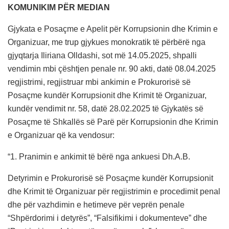
KOMUNIKIM PËR MEDIAN
Gjykata e Posaçme e Apelit për Korrupsionin dhe Krimin e
Organizuar, me trup gjykues monokratik të përbërë nga
gjyqtarja Iliriana Olldashi, sot më 14.05.2025, shpalli
vendimin mbi çështjen penale nr. 90 akti, datë 08.04.2025
regjistrimi, regjistruar mbi ankimin e Prokurorisë së
Posaçme kundër Korrupsionit dhe Krimit të Organizuar,
kundër vendimit nr. 58, datë 28.02.2025 të Gjykatës së
Posaçme të Shkallës së Parë për Korrupsionin dhe Krimin
e Organizuar që ka vendosur:
“1. Pranimin e ankimit të bërë nga ankuesi Dh.A.B.
Detyrimin e Prokurorisë së Posaçme kundër Korrupsionit
dhe Krimit të Organizuar për regjistrimin e procedimit penal
dhe për vazhdimin e hetimeve për veprën penale
“Shpërdorimi i detyrës”, “Falsifikimi i dokumenteve” dhe