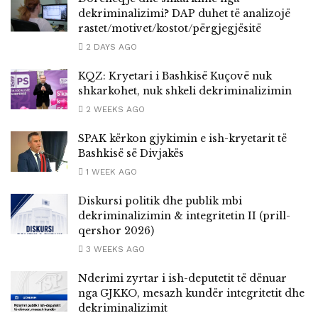
dekriminalizimi? DAP duhet të analizojë
rastet/motivet/kostot/përgjegjësitë
2 DAYS AGO
KQZ: Kryetari i Bashkisë Kuçovë nuk
shkarkohet, nuk shkeli dekriminalizimin
2 WEEKS AGO
SPAK kërkon gjykimin e ish-kryetarit të
Bashkisë së Divjakës
1 WEEK AGO
Diskursi politik dhe publik mbi
dekriminalizimin & integritetin II (prill-
qershor 2026)
3 WEEKS AGO
Nderimi zyrtar i ish-deputetit të dënuar
nga GJKKO, mesazh kundër integritetit dhe
dekriminalizimit