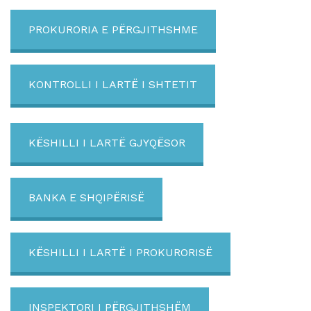
PROKURORIA E PËRGJITHSHME
KONTROLLI I LARTË I SHTETIT
KËSHILLI I LARTË GJYQËSOR
BANKA E SHQIPËRISË
KËSHILLI I LARTË I PROKURORISË
INSPEKTORI I PËRGJITHSHËM