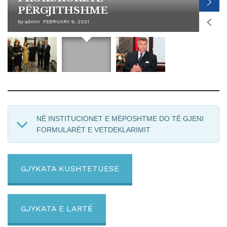
PËRGJITHSHME
by
admin
FEBRUARY 9, 2021
NË INSTITUCIONET E MËPOSHTME DO TË GJENI
FORMULARËT E VETDEKLARIMIT
GJYKATA KUSHTETUESE
GJYKATA E LARTË