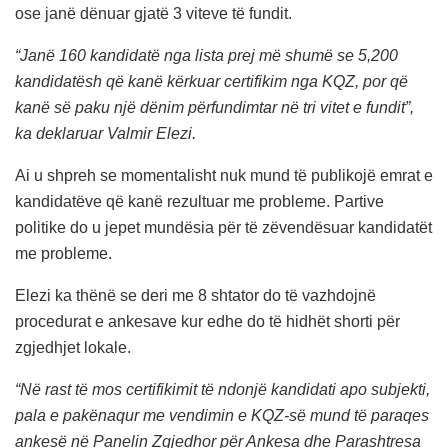
ose janë dënuar gjatë 3 viteve të fundit.
“Janë 160 kandidatë nga lista prej më shumë se 5,200
kandidatësh që kanë kërkuar certifikim nga KQZ, por që
kanë së paku një dënim përfundimtar në tri vitet e fundit”,
ka deklaruar Valmir Elezi.
Ai u shpreh se momentalisht nuk mund të publikojë emrat e
kandidatëve që kanë rezultuar me probleme. Partive
politike do u jepet mundësia për të zëvendësuar kandidatët
me probleme.
Elezi ka thënë se deri me 8 shtator do të vazhdojnë
procedurat e ankesave kur edhe do të hidhët shorti për
zgjedhjet lokale.
“Në rast të mos certifikimit të ndonjë kandidati apo subjekti,
pala e pakënaqur me vendimin e KQZ-së mund të paraqes
ankesë në Panelin Zgjedhor për Ankesa dhe Parashtresa