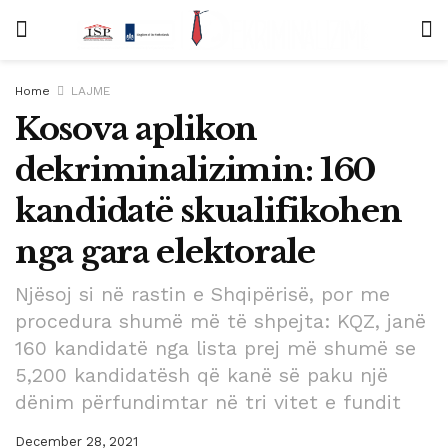
Home
LAJME
Kosova aplikon
dekriminalizimin: 160
kandidatë skualifikohen
nga gara elektorale
Njësoj si në rastin e Shqipërisë, por me
procedura shumë më të shpejta: KQZ, janë
160 kandidatë nga lista prej më shumë se
5,200 kandidatësh që kanë së paku një
dënim përfundimtar në tri vitet e fundit
December 28, 2021