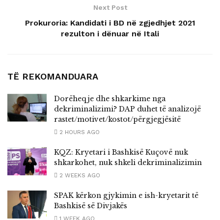
Next Post
Prokuroria: Kandidati i BD në zgjedhjet 2021
rezulton i dënuar në Itali
TË REKOMANDUARA
Dorëheqje dhe shkarkime nga
dekriminalizimi? DAP duhet të analizojë
rastet/motivet/kostot/përgjegjësitë
2 HOURS AGO
KQZ: Kryetari i Bashkisë Kuçovë nuk
shkarkohet, nuk shkeli dekriminalizimin
2 WEEKS AGO
SPAK kërkon gjykimin e ish-kryetarit të
Bashkisë së Divjakës
1 WEEK AGO