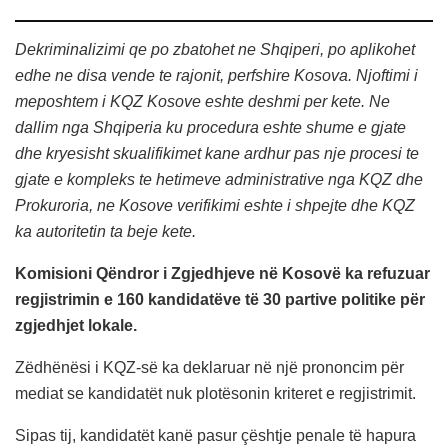
Dekriminalizimi qe po zbatohet ne Shqiperi, po aplikohet
edhe ne disa vende te rajonit, perfshire Kosova. Njoftimi i
meposhtem i KQZ Kosove eshte deshmi per kete. Ne
dallim nga Shqiperia ku procedura eshte shume e gjate
dhe kryesisht skualifikimet kane ardhur pas nje procesi te
gjate e kompleks te hetimeve administrative nga KQZ dhe
Prokuroria, ne Kosove verifikimi eshte i shpejte dhe KQZ
ka autoritetin ta beje kete.
Komisioni Qëndror i Zgjedhjeve në Kosovë ka refuzuar
regjistrimin e 160 kandidatëve të 30 partive politike për
zgjedhjet lokale.
Zëdhënësi i KQZ-së ka deklaruar në një prononcim për
mediat se kandidatët nuk plotësonin kriteret e regjistrimit.
Sipas tij, kandidatët kanë pasur çështje penale të hapura