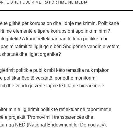
RTE DHE PUBLIKIME
,
RAPORTIME NE MEDIA
 të gjithë për korrupsion dhe lidhje me krimin. Politikanë
rti me elementë e tipare korrupsioni apo inkriminimi?
tegritetit? A kanë reflektuar partitë tona politike mbi
t pas miratimit të ligjit që e bëri Shqipërinë vendin e vetëm
ushtetutë dhe ligjet organike?
jërimit politik e publik mbi këto tematika nuk mjafton
e politikanëve të vecantë, por edhe monitorim i
it dhe vendi që zënë lajme të tilla në hirearkinë e
itorimin e ligjërimit politik të reflektuar në raportimet e
së e projektit “Promovimi i transparencës dhe
tetur nga NED (National Endowment for Democracy).