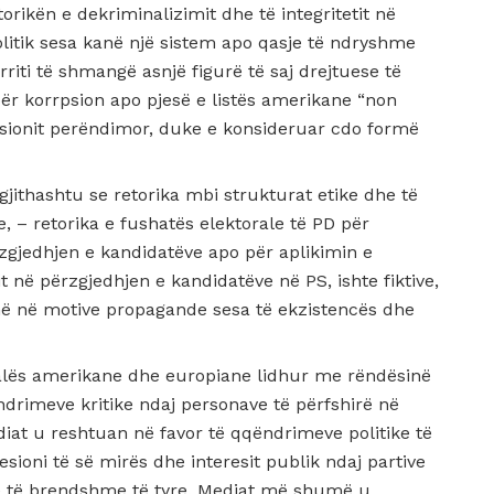
rikën e dekriminalizimit dhe të integritetit në
olitik sesa kanë një sistem apo qasje të ndryshme
riti të shmangë asnjë figurë të saj drejtuese të
për korrpsion apo pjesë e listës amerikane “non
esionit perëndimor, duke e konsideruar cdo formë
gjithashtu se retorika mbi strukturat etike dhe të
e, – retorika e fushatës elektorale të PD për
rzgjedhjen e kandidatëve apo për aplikimin e
t në përzgjedhjen e kandidatëve në PS, ishte fiktive,
 në motive propagande sesa të ekzistencës dhe
alës amerikane dhe europiane lidhur me rëndësinë
ëndrimeve kritike ndaj personave të përfshirë në
ediat u reshtuan në favor të qqëndrimeve politike të
resioni të së mirës dhe interesit publik ndaj partive
zave të brendshme të tyre. Mediat më shumë u