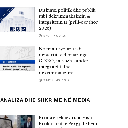
Diskursi politik dhe publik
mbi dekriminalizimin &
integritetin II (prill-qershor
2026)
3 WEEKS AGO
Nderimi zyrtar i ish-
deputetit të dënuar nga
GJKKO, mesazh kundër
integritetit dhe
dekriminalizimit
2 MONTHS AGO
ANALIZA DHE SHKRIME NË MEDIA
Prona e sekuestruar e ish
Prokurorit të Përgjithshëm