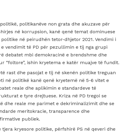
 politikë, politikanëve non grata dhe akuzave për
rfshirjes në korrupsion, kanë qenë temat dominuese
politike në peirudhën tetor-dhjetor 2021. Vendimi i
e vendimit të PD për pezullimin e tij nga grupi
hirë debatet mbi demokracinë e brendshme dhe
r “foltore”, ishin kryetema e katër muajve të fundit.
ëtë rast dhe pasojat e tij në skenën politike treguan
ti në politikë kanë qenë kryetemë në 5-6 vitet e
ebatet reale dhe aplikimin e standardeve të
trukturat e tyre drejtuese. Kriza në PD tregoi se
të dhe reale me parimet e dekriminalizimit dhe se
tandarde meritokracie, transparence dhe
firmative publiek.
e tjera kryesore politike, përfshirë PS në qeveri dhe