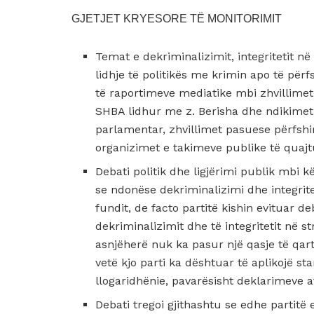
GJETJET KRYESORE TË MONITORIMIT
Temat e dekriminalizimit, integritetit në
lidhje të politikës me krimin apo të pë
të raportimeve mediatike mbi zhvillimet 
SHBA lidhur me z. Berisha dhe ndikimet 
parlamentar, zhvillimet pasuese përfs
organizimet e takimeve publike të quajtu
Debati politik dhe ligjërimi publik mbi k
se ndonëse dekriminalizimi dhe integrite
fundit, de facto partitë kishin evituar d
dekriminalizimit dhe të integritetit në s
asnjëherë nuk ka pasur një qasje të qar
vetë kjo parti ka dështuar të aplikojë s
llogaridhënie, pavarësisht deklarimeve a
Debati tregoi gjithashtu se edhe partitë 