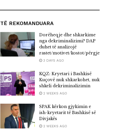
TË REKOMANDUARA
Dorëheqje dhe shkarkime
nga dekriminalizimi? DAP
duhet të analizojë
rastet/motivet/kostot/përgjegjësitë
3 DAYS AGO
KQZ: Kryetari i Bashkisë
Kuçovë nuk shkarkohet, nuk
shkeli dekriminalizimin
2 WEEKS AGO
SPAK kërkon gjykimin e
ish-kryetarit të Bashkisë së
Divjakës
2 WEEKS AGO