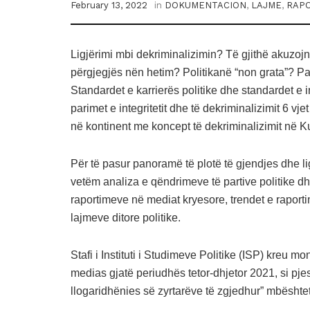
February 13, 2022
in
DOKUMENTACION
,
LAJME
,
RAPO
Ligjërimi mbi dekriminalizimin? Të gjithë akuzojnë
përgjegjës nën hetim? Politikanë “non grata”? Pa
Standardet e karrierës politike dhe standardet e in
parimet e integritetit dhe të dekriminalizimit 6 vje
në kontinent me koncept të dekriminalizimit në K
Për të pasur panoramë të plotë të gjendjes dhe lig
vetëm analiza e qëndrimeve të partive politike dh
raportimeve në mediat kryesore, trendet e raportim
lajmeve ditore politike.
Stafi i Instituti i Studimeve Politike (ISP) kreu mon
medias gjatë periudhës tetor-dhjetor 2021, si pje
llogaridhënies së zyrtarëve të zgjedhur” mbësh