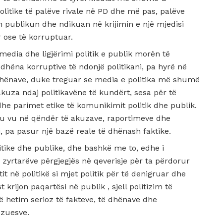
litike të palëve rivale në PD dhe më pas, palëve
n publikun dhe ndikuan në krijimin e një mjedisi
 ose të korruptuar.
 media dhe ligjërimi politik e publik morën të
dhëna korruptive të ndonjë politikani, pa hyrë në
 dhënave, duke treguar se media e politika më shumë
uza ndaj politikavëne të kundërt, sesa për të
he parimet etike të komunikimit politik dhe publik.
te u vu në qëndër të akuzave, raportimeve dhe
i, pa pasur një bazë reale të dhënash faktike.
litike dhe publike, dhe bashkë me to, edhe i
 zyrtarëve përgjegjës në qeverisje për ta përdorur
it në politikë si mjet politik për të denigruar dhe
t krijon paqartësi në publik , sjell politizim të
 hetim serioz të fakteve, të dhënave dhe
uzuesve.