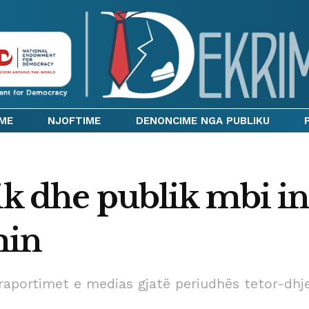
IME
NJOFTIME
DENONCIME NGA PUBLIKU
ik dhe publik mbi in
min
raportimet e medias gjatë periudhës tetor-dhj