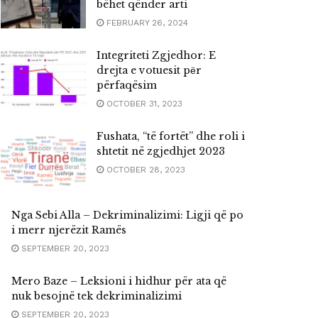
bëhet qënder arti
FEBRUARY 26, 2024
Integriteti Zgjedhor: E
drejta e votuesit pёr
përfaqësim
OCTOBER 31, 2023
Fushata, “të fortët” dhe roli i
shtetit në zgjedhjet 2023
OCTOBER 28, 2023
Nga Sebi Alla – Dekriminalizimi: Ligji që po
i merr njerëzit Ramës
SEPTEMBER 20, 2023
Mero Baze – Leksioni i hidhur për ata që
nuk besojnë tek dekriminalizimi
SEPTEMBER 20, 2023