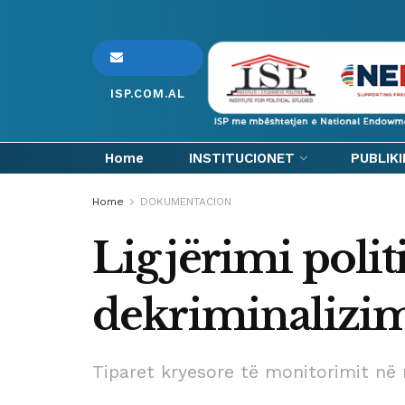
ISP.COM.AL
Home
INSTITUCIONET
PUBLIK
Home
DOKUMENTACION
Ligjërimi polit
dekriminalizi
Tiparet kryesore të monitorimit në 