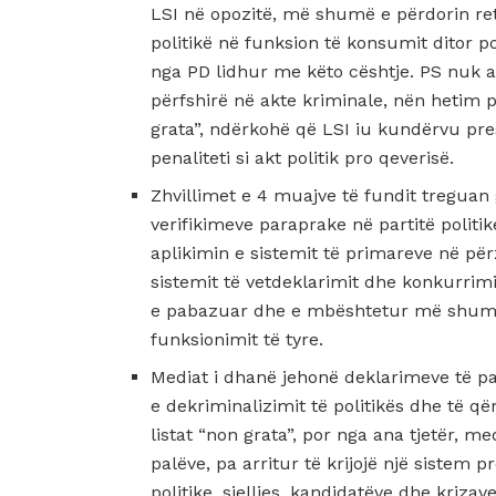
LSI në opozitë, më shumë e përdorin reto
politikë në funksion të konsumit ditor p
nga PD lidhur me këto cështje. PS nuk ar
përfshirë në akte kriminale, nën hetim 
grata”, ndërkohë që LSI iu kundërvu pr
penaliteti si akt politik pro qeverisë.
Zhvillimet e 4 muajve të fundit treguan 
verifikimeve paraprake në partitë politik
aplikimin e sistemit të primareve në pë
sistemit të vetdeklarimit dhe konkurrimi
e pabazuar dhe e mbështetur më shumë
funksionimit të tyre.
Mediat i dhanë jehonë deklarimeve të p
e dekriminalizimit të politikës dhe të q
listat “non grata”, por nga ana tjetër, m
palëve, pa arritur të krijojë një sistem p
politike, sjelljes, kandidatëve dhe kri