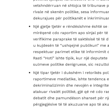
vetshndërruan në shtojca të tribunave po
rivale në skenën politike, sesa informua
dekurajues për politikanët e inkriminuar
Një gjetje tjetër e rëndësishme është se
mirëqenë cdo raportim apo sinjal për të 
verifikime paraprake të saktësisë të të
u kujdesën të “ushqejnë publikun” me ak
respektuar parimet etike të informimit d
Rasti “Hoti” ishte tipik, kur një depute
sulmeve politike denigruese, sic rezulto
Një tipar tjetër i dukshëm i retorikës po
raportimeve mediatike, ishte tendenca e
dekriminalizimin dhe nevojën e integritet
atakuar rivalët politikë, gjë që në cdo ras
debatit dhe pamundëson shanset për një
përgjegjësive të të akuzuarve apo të ak