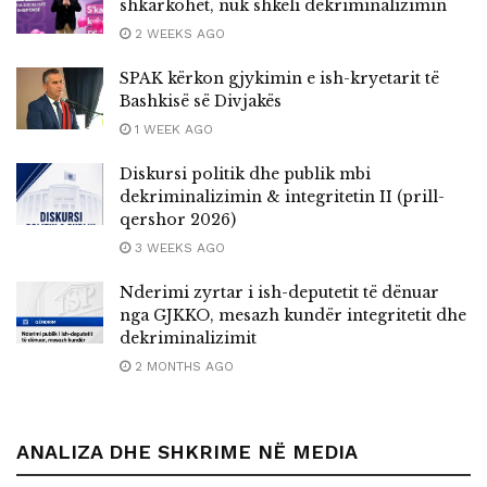
shkarkohet, nuk shkeli dekriminalizimin
2 WEEKS AGO
SPAK kërkon gjykimin e ish-kryetarit të
Bashkisë së Divjakës
1 WEEK AGO
Diskursi politik dhe publik mbi
dekriminalizimin & integritetin II (prill-
qershor 2026)
3 WEEKS AGO
Nderimi zyrtar i ish-deputetit të dënuar
nga GJKKO, mesazh kundër integritetit dhe
dekriminalizimit
2 MONTHS AGO
ANALIZA DHE SHKRIME NË MEDIA