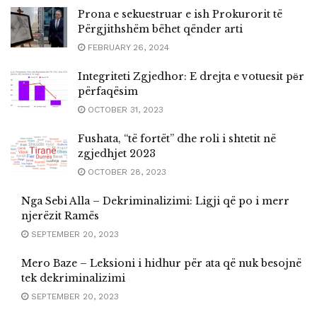
Prona e sekuestruar e ish Prokurorit të
Përgjithshëm bëhet qënder arti
FEBRUARY 26, 2024
Integriteti Zgjedhor: E drejta e votuesit pёr
përfaqësim
OCTOBER 31, 2023
Fushata, “të fortët” dhe roli i shtetit në
zgjedhjet 2023
OCTOBER 28, 2023
Nga Sebi Alla – Dekriminalizimi: Ligji që po i merr
njerëzit Ramës
SEPTEMBER 20, 2023
Mero Baze – Leksioni i hidhur për ata që nuk besojnë
tek dekriminalizimi
SEPTEMBER 20, 2023