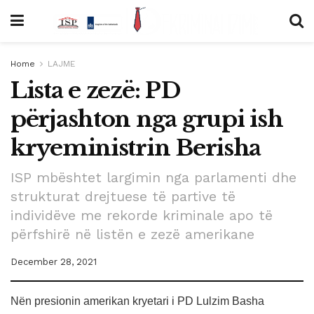
Home
LAJME
Lista e zezë: PD
përjashton nga grupi ish
kryeministrin Berisha
ISP mbështet largimin nga parlamenti dhe
strukturat drejtuese të partive të
individëve me rekorde kriminale apo të
përfshirë në listën e zezë amerikane
December 28, 2021
Nën presionin amerikan kryetari i PD Lulzim Basha