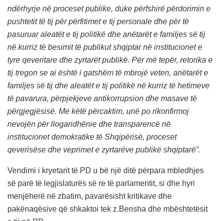
ndërhyrje në proceset publike, duke përfshirë përdorimin e
pushtetit të tij për përfitimet e tij personale dhe për të
pasuruar aleatët e tij politikë dhe anëtarët e familjes së tij
në kurriz të besimit të publikut shqiptar në institucionet e
tyre qeveritare dhe zyrtarët publikë. Për më tepër, retorika e
tij tregon se ai është i gatshëm të mbrojë veten, anëtarët e
familjes së tij dhe aleatët e tij politikë në kurriz të hetimeve
të pavarura, përpjekjeve antikorrupsion dhe masave të
përgjegjësisë. Me këtë përcaktim, unë po rikonfirmoj
nevojën për llogaridhënie dhe transparencë në
institucionet demokratike të Shqipërisë, proceset
qeverisëse dhe veprimet e zyrtarëve publikë shqiptarë”.
Vendimi i kryetarit të PD u bë një ditë përpara mbledhjes
së parë të legjislaturës së re të parlamentit, si dhe hyri
menjëherë në zbatim, pavarësisht kritikave dhe
pakënaqësive që shkaktoi tek z.Berisha dhe mbështetësit