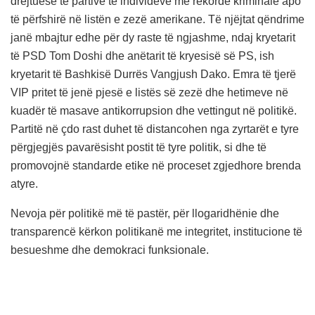
drejtuese të partive të individëve me rekorde kriminale apo
të përfshirë në listën e zezë amerikane. Të njëjtat qëndrime
janë mbajtur edhe për dy raste të ngjashme, ndaj kryetarit
të PSD Tom Doshi dhe anëtarit të kryesisë së PS, ish
kryetarit të Bashkisë Durrës Vangjush Dako. Emra të tjerë
VIP pritet të jenë pjesë e listës së zezë dhe hetimeve në
kuadër të masave antikorrupsion dhe vettingut në politikë.
Partitë në çdo rast duhet të distancohen nga zyrtarët e tyre
përgjegjës pavarësisht postit të tyre politik, si dhe të
promovojnë standarde etike në proceset zgjedhore brenda
atyre.
Nevoja për politikë më të pastër, për llogaridhënie dhe
transparencë kërkon politikanë me integritet, institucione të
besueshme dhe demokraci funksionale.