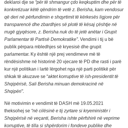
deklaroi dje se
“për të shmangur çdo keqkuptim dhe për të
konkretizuar këtë qëndrim të vetë z. Berisha, kam vendosur
që deri në përfundimin e shqyrtimit të kërkesës ligjore për
transparencë dhe zbardhjes së plotë të kësaj çështje në
rrugë gjyqësore, z. Berisha nuk do të jetë anëtar i Grupit
Parlamentar të Partisë Demokratike”
. Vendimi i tij u bë
publik përpara mbledhjes së kryesisë dhe grupit
parlamentar. Ky është një prej vendimeve më të
rëndësishme në historinë 20 vjecare të PD dhe rasti i parë
kur një politikan i lartë lërgohet nga një parti politikë për
shkak të akuzave se “
aktet korruptive të ish-presidentit të
Shqipërisë, Sali Berisha minuan demokracinë në
Shqipëri”.
Në motivimin e vendimit të DASH më 19.05.2021
theksohej se
“në cilësinë e tij zyrtare si kryeministër i
Shqipërisë në veçanti, Berisha ishte përfshirë në veprime
korruptive, të tilla si shpërdorim i fondeve publike dhe