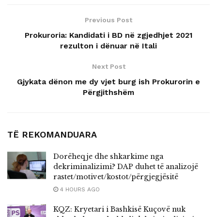
Previous Post
Prokuroria: Kandidati i BD në zgjedhjet 2021
rezulton i dënuar në Itali
Next Post
Gjykata dënon me dy vjet burg ish Prokurorin e
Përgjithshëm
TË REKOMANDUARA
Dorëheqje dhe shkarkime nga
dekriminalizimi? DAP duhet të analizojë
rastet/motivet/kostot/përgjegjësitë
4 HOURS AGO
KQZ: Kryetari i Bashkisë Kuçovë nuk