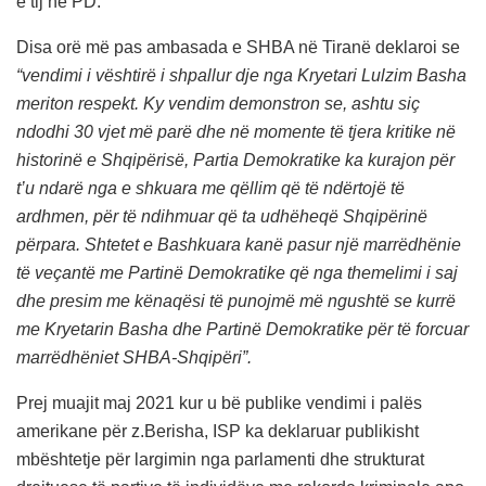
e tij në PD.
Disa orë më pas ambasada e SHBA në Tiranë deklaroi se
“vendimi i vështirë i shpallur dje nga Kryetari Lulzim Basha
meriton respekt. Ky vendim demonstron se, ashtu siç
ndodhi 30 vjet më parë dhe në momente të tjera kritike në
historinë e Shqipërisë, Partia Demokratike ka kurajon për
t’u ndarë nga e shkuara me qëllim që të ndërtojë të
ardhmen, për të ndihmuar që ta udhëheqë Shqipërinë
përpara. Shtetet e Bashkuara kanë pasur një marrëdhënie
të veçantë me Partinë Demokratike që nga themelimi i saj
dhe presim me kënaqësi të punojmë më ngushtë se kurrë
me Kryetarin Basha dhe Partinë Demokratike për të forcuar
marrëdhëniet SHBA-Shqipëri”.
Prej muajit maj 2021 kur u bë publike vendimi i palës
amerikane për z.Berisha, ISP ka deklaruar publikisht
mbështetje për largimin nga parlamenti dhe strukturat