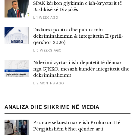
SPAK kërkon gjykimin e ish-kryetarit të
Bashkisë së Divjakës
1 WEEK AGO
Diskursi politik dhe publik mbi
dekriminalizimin & integritetin II (prill-
qershor 2026)
3 WEEKS AGO
Nderimi zyrtar i ish-deputetit të dënuar
nga GJKKO, mesazh kundër integritetit dhe
dekriminalizimit
2 MONTHS AGO
ANALIZA DHE SHKRIME NË MEDIA
Prona e sekuestruar e ish Prokurorit të
Përgjithshëm bëhet qënder arti