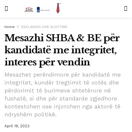
Home
DEKLARATA DHE NJOFTIME
Mesazhi SHBA & BE për
kandidatë me integritet,
interes për vendin
Mesazhet perëndimore për kandidatë me
integritet, kundër tregtimit të votës dhe
përdorimit të burimeve shtetërore në
fushatë, si dhe për standarde zgjedhore
kontestohen ose injorohen nga aktorë të
ndryshëm politikë.
April 19, 2023