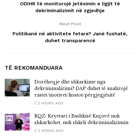
ODIHR të monitorojë jetësimin e ligjit të
dekriminalizimit në zgjedhje
Next Post
Politikanë në aktivitete fetare? Janë fushatë,
duhet transparencë
TË REKOMANDUARA
Dorëheqje dhe shkarkime nga
dekriminalizimi? DAP duhet të analizojë
rastet/motivet/kostot/përgjegjësitë
2 HOURS AGO
KQZ: Kryetari i Bashkisë Kuçovë nuk
shkarkohet, nuk shkeli dekriminalizimin
2 WEEKS AGO