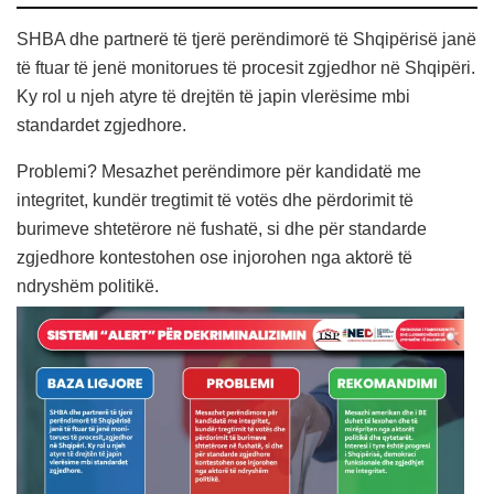
SHBA dhe partnerë të tjerë perëndimorë të Shqipërisë janë
të ftuar të jenë monitorues të procesit zgjedhor në Shqipëri.
Ky rol u njeh atyre të drejtën të japin vlerësime mbi
standardet zgjedhore.
Problemi? Mesazhet perëndimore për kandidatë me
integritet, kundër tregtimit të votës dhe përdorimit të
burimeve shtetërore në fushatë, si dhe për standarde
zgjedhore kontestohen ose injorohen nga aktorë të
ndryshëm politikë.