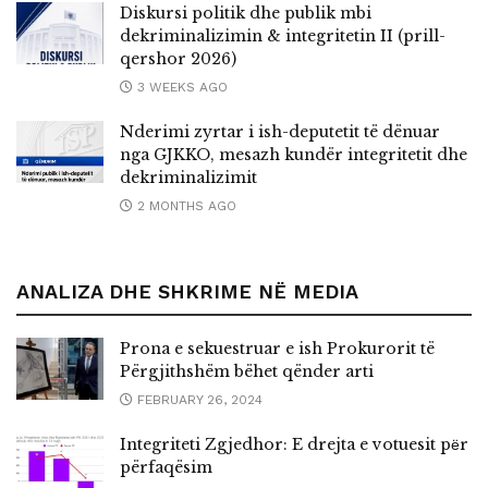
Diskursi politik dhe publik mbi
dekriminalizimin & integritetin II (prill-
qershor 2026)
3 WEEKS AGO
Nderimi zyrtar i ish-deputetit të dënuar
nga GJKKO, mesazh kundër integritetit dhe
dekriminalizimit
2 MONTHS AGO
ANALIZA DHE SHKRIME NË MEDIA
Prona e sekuestruar e ish Prokurorit të
Përgjithshëm bëhet qënder arti
FEBRUARY 26, 2024
Integriteti Zgjedhor: E drejta e votuesit pёr
përfaqësim