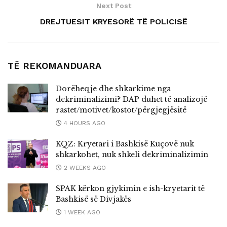
Next Post
DREJTUESIT KRYESORË TË POLICISË
TË REKOMANDUARA
Dorëheqje dhe shkarkime nga
dekriminalizimi? DAP duhet të analizojë
rastet/motivet/kostot/përgjegjësitë
4 HOURS AGO
KQZ: Kryetari i Bashkisë Kuçovë nuk
shkarkohet, nuk shkeli dekriminalizimin
2 WEEKS AGO
SPAK kërkon gjykimin e ish-kryetarit të
Bashkisë së Divjakës
1 WEEK AGO