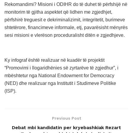
Rekomandimi? Misioni i ODIHR do të duhet të përfshijë në
monitorim të gjitha aspektet që lidhen me zgjedhjet,
përfshirë treguesit e dekriminalizimit, integritetit, burimeve
shtetërore, financimeve informale, etj, pavarësisht mënyrës
sesi misioni e vlerëson proceduralisht ditën e zgjedhjeve.
Ky infograf është realizuar në kuadër të projektit
“Promovimi i llogaridhënies së zyrtarëve të zgjedhur”, i
mbështetur nga National Endowment for Democracy
(NED) dhe realizuar nga Institutit i Studimeve Politike
(ISP).
Previous Post
Debat mbi kandidatin per kryebashkiak Rezart