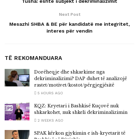
Tusha: eshte subjekt i dekriminalizimit
Next Post
Mesazhi SHBA & BE për kandidatë me integritet,
interes për vendin
TË REKOMANDUARA
Dorëheqje dhe shkarkime nga
dekriminalizimi? DAP duhet të analizojë
rastet/motivet/kostot/përgjegjësitë
5 HOURS AGO
KQZ: Kryetari i Bashkisë Kuçovë nuk
shkarkohet, nuk shkeli dekriminalizimin
2 WEEKS AGO
SPAK kërkon gjykimin e ish-kryetarit të