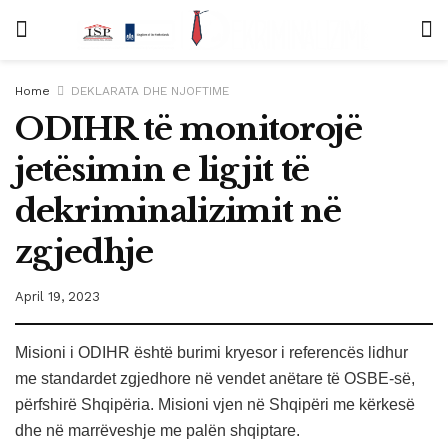
Home
DEKLARATA DHE NJOFTIME
ODIHR të monitorojë
jetësimin e ligjit të
dekriminalizimit në
zgjedhje
April 19, 2023
Misioni i ODIHR është burimi kryesor i referencës lidhur
me standardet zgjedhore në vendet anëtare të OSBE-së,
përfshirë Shqipëria. Misioni vjen në Shqipëri me kërkesë
dhe në marrëveshje me palën shqiptare.