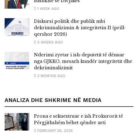
Bashkisë së Divjakës
1 WEEK AGO
Diskursi politik dhe publik mbi
dekriminalizimin & integritetin II (prill-
qershor 2026)
3 WEEKS AGO
Nderimi zyrtar i ish-deputetit të dënuar
nga GJKKO, mesazh kundër integritetit dhe
dekriminalizimit
2 MONTHS AGO
ANALIZA DHE SHKRIME NË MEDIA
Prona e sekuestruar e ish Prokurorit të
Përgjithshëm bëhet qënder arti
FEBRUARY 26, 2024