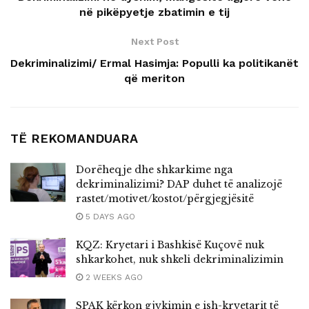
në pikëpyetje zbatimin e tij
Next Post
Dekriminalizimi/ Ermal Hasimja: Populli ka politikanët
që meriton
TË REKOMANDUARA
Dorëheqje dhe shkarkime nga
dekriminalizimi? DAP duhet të analizojë
rastet/motivet/kostot/përgjegjësitë
5 DAYS AGO
KQZ: Kryetari i Bashkisë Kuçovë nuk
shkarkohet, nuk shkeli dekriminalizimin
2 WEEKS AGO
SPAK kërkon gjykimin e ish-kryetarit të