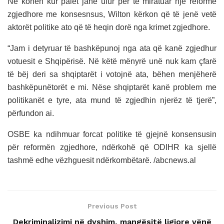
Në kohën kur palët janë ulur për të miratuar një reformë
zgjedhore me konsesnsus, Wilton kërkon që të jenë vetë
aktorët politike ato që të heqin dorë nga krimet zgjedhore.
“Jam i detyruar të bashkëpunoj nga ata që kanë zgjedhur
votuesit e Shqipërisë. Në këtë mënyrë unë nuk kam çfarë
të bëj deri sa shqiptarët i votojnë ata, bëhen menjëherë
bashkëpunëtorët e mi. Nëse shqiptarët kanë problem me
politikanët e tyre, ata mund të zgjedhin njerëz të tjerë”,
përfundon ai.
OSBE ka ndihmuar forcat politike të gjejnë konsensusin
për reformën zgjedhore, ndërkohë që ODIHR ka sjellë
tashmë edhe vëzhguesit ndërkombëtarë. /abcnews.al
Previous Post
Dekriminalizimi në dyshim, mangësitë ligjore vënë