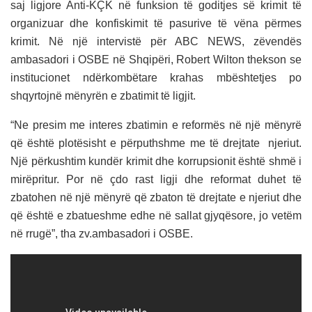
saj ligjore Anti-KÇK në funksion të goditjes së krimit të
organizuar dhe konfiskimit të pasurive të vëna përmes
krimit. Në një intervistë për ABC NEWS, zëvendës
ambasadori i OSBE në Shqipëri, Robert Wilton thekson se
institucionet ndërkombëtare krahas mbështetjes po
shqyrtojnë mënyrën e zbatimit të ligjit.
“Ne presim me interes zbatimin e reformës në një mënyrë
që është plotësisht e përputhshme me të drejtate njeriut.
Një përkushtim kundër krimit dhe korrupsionit është shmë i
mirëpritur. Por në çdo rast ligji dhe reformat duhet të
zbatohen në një mënyrë që zbaton të drejtate e njeriut dhe
që është e zbatueshme edhe në sallat gjyqësore, jo vetëm
në rrugë”, tha zv.ambasadori i OSBE.