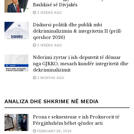
Bashkisë së Divjakës
2 WEEKS AGO
Diskursi politik dhe publik mbi
dekriminalizimin & integritetin II (prill-
qershor 2026)
3 WEEKS AGO
Nderimi zyrtar i ish-deputetit të dënuar
nga GJKKO, mesazh kundër integritetit dhe
dekriminalizimit
2 MONTHS AGO
ANALIZA DHE SHKRIME NË MEDIA
Prona e sekuestruar e ish Prokurorit të
Përgjithshëm bëhet qënder arti
FEBRUARY 26, 2024