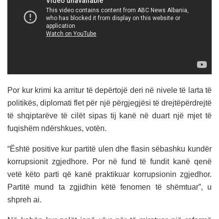
Por kur krimi ka arritur të depërtojë deri në nivele të larta të
politikës, diplomati flet për një përgjegjësi të drejtëpërdrejtë
të shqiptarëve të cilët sipas tij kanë në duart një mjet të
fuqishëm ndërshkues, votën.
“Është positive kur partitë ulen dhe flasin sëbashku kundër
korrupsionit zgjedhore. Por në fund të fundit kanë qenë
vetë këto parti që kanë praktikuar korrupsionin zgjedhor.
Partitë mund ta zgjidhin këtë fenomen të shëmtuar”, u
shpreh ai.