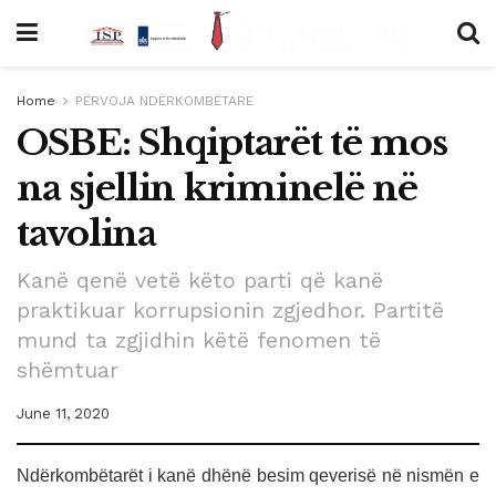
Home
PËRVOJA NDËRKOMBËTARE
OSBE: Shqiptarët të mos
na sjellin kriminelë në
tavolina
Kanë qenë vetë këto parti që kanë
praktikuar korrupsionin zgjedhor. Partitë
mund ta zgjidhin këtë fenomen të
shëmtuar
June 11, 2020
Ndërkombëtarët i kanë dhënë besim qeverisë në nismën e