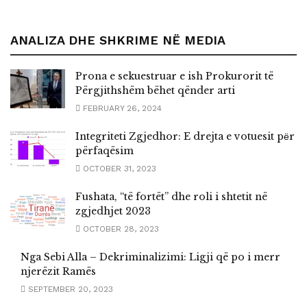
ANALIZA DHE SHKRIME NË MEDIA
Prona e sekuestruar e ish Prokurorit të
Përgjithshëm bëhet qënder arti
FEBRUARY 26, 2024
Integriteti Zgjedhor: E drejta e votuesit pёr
përfaqësim
OCTOBER 31, 2023
Fushata, “të fortët” dhe roli i shtetit në
zgjedhjet 2023
OCTOBER 28, 2023
Nga Sebi Alla – Dekriminalizimi: Ligji që po i merr
njerëzit Ramës
SEPTEMBER 20, 2023