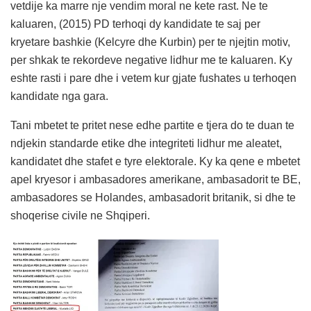
vetdije ka marre nje vendim moral ne kete rast. Ne te
kaluaren, (2015) PD terhoqi dy kandidate te saj per
kryetare bashkie (Kelcyre dhe Kurbin) per te njejtin motiv,
per shkak te rekordeve negative lidhur me te kaluaren. Ky
eshte rasti i pare dhe i vetem kur gjate fushates u terhoqen
kandidate nga gara.
Tani mbetet te pritet nese edhe partite e tjera do te duan te
ndjekin standarde etike dhe integriteti lidhur me aleatet,
kandidatet dhe stafet e tyre elektorale. Ky ka qene e mbetet
apel kryesor i ambasadores amerikane, ambasadorit te BE,
ambasadores se Holandes, ambasadorit britanik, si dhe te
shoqerise civile ne Shqiperi.