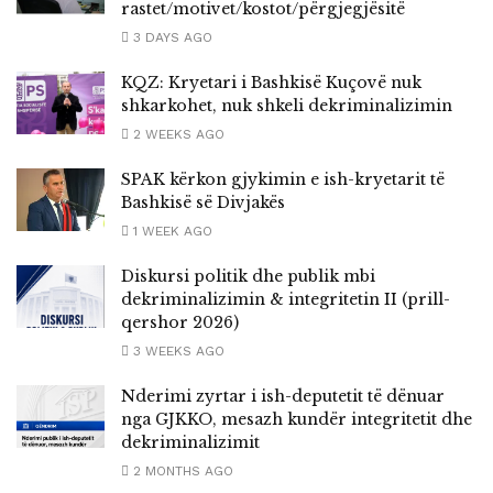
rastet/motivet/kostot/përgjegjësitë
3 DAYS AGO
KQZ: Kryetari i Bashkisë Kuçovë nuk
shkarkohet, nuk shkeli dekriminalizimin
2 WEEKS AGO
SPAK kërkon gjykimin e ish-kryetarit të
Bashkisë së Divjakës
1 WEEK AGO
Diskursi politik dhe publik mbi
dekriminalizimin & integritetin II (prill-
qershor 2026)
3 WEEKS AGO
Nderimi zyrtar i ish-deputetit të dënuar
nga GJKKO, mesazh kundër integritetit dhe
dekriminalizimit
2 MONTHS AGO