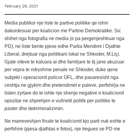
February 26, 2021
Media publikoi nje liste te partive politike qe ishin
dakordesuar per koalicion me Partine Demokratike. Sic
shihet nga fotografia ne media (e pa pergenjeshtruar nga
PD), ne liste bente pjese edhe Partia Mendimi i Djathte
Liberal, drejtuar nga politikani lokal ne Shkoder, M.Liçi.
Gjate viteve te kaluara ai dhe familjare te tij jane akuzuar
per vepra te ndryshme penale ne Shkoder, duke qene
subjekt i operacionit policor OFL, dhe pavaresisht nga
ceshtja ne gjykim dhe pretendimet e paleve, perfshirja ne
listen zyrtare do te ishte nje shenje negative e koalicionit
opozitar ne shprehjen e vullnetit politik per politike te
paster dhe dekriminalizimin.
Ne marreveshjen finale te koalicionit kjo parti nuk eshte e
perfshire (pjesa djathtas e fotos), nje tregues se PD me