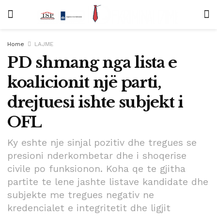
Home
LAJME
PD shmang nga lista e
koalicionit një parti,
drejtuesi ishte subjekt i
OFL
Ky eshte nje sinjal pozitiv dhe tregues se
presioni nderkombetar dhe i shoqerise
civile po funksionon. Koha qe te gjitha
partite te lene jashte listave kandidate dhe
subjekte me tregues negativ ne
kredencialet e integritetit dhe ligjit