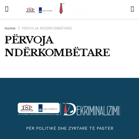
Home
PËRVOJA NDËRKOMBËTARE
PËRVOJA
NDËRKOMBËTARE
PËR POLITIKË DHE ZYRTARË TË PASTËR