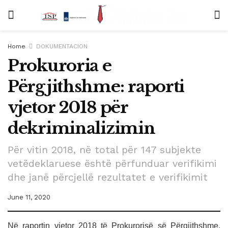
Home
DOKUMENTACION
Prokuroria e
Përgjithshme: raporti
vjetor 2018 për
dekriminalizimin
Për vitin 2018, në total për 147 subjekte
vetëdeklaruese është përfunduar verifikimi
dhe janë përcjellë rezultatet e verifikimit
June 11, 2020
Në raportin vjetor 2018 të Prokurorisë së Përgjithshme,