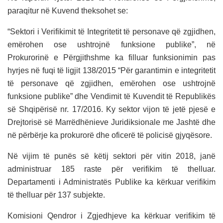
paraqitur në Kuvend theksohet se:
“Sektori i Verifikimit të Integritetit të personave që zgjidhen,
emërohen ose ushtrojnë funksione publike”, në
Prokurorinë e Përgjithshme ka filluar funksionimin pas
hyrjes në fuqi të ligjit 138/2015 “Për garantimin e integritetit
të personave që zgjidhen, emërohen ose ushtrojnë
funksione publike” dhe Vendimit të Kuvendit të Republikës
së Shqipërisë nr. 17/2016. Ky sektor vijon të jetë pjesë e
Drejtorisë së Marrëdhënieve Juridiksionale me Jashtë dhe
në përbërje ka prokurorë dhe oficerë të policisë gjyqësore.
Në vijim të punës së këtij sektori për vitin 2018, janë
administruar 185 raste për verifikim të thelluar.
Departamenti i Administratës Publike ka kërkuar verifikim
të thelluar për 137 subjekte.
Komisioni Qendror i Zgjedhjeve ka kërkuar verifikim të