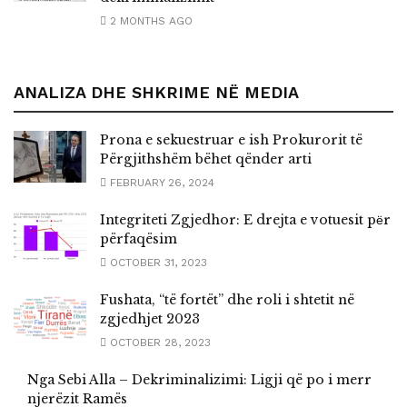
2 MONTHS AGO
ANALIZA DHE SHKRIME NË MEDIA
Prona e sekuestruar e ish Prokurorit të
Përgjithshëm bëhet qënder arti
FEBRUARY 26, 2024
Integriteti Zgjedhor: E drejta e votuesit pёr
përfaqësim
OCTOBER 31, 2023
Fushata, “të fortët” dhe roli i shtetit në
zgjedhjet 2023
OCTOBER 28, 2023
Nga Sebi Alla – Dekriminalizimi: Ligji që po i merr
njerëzit Ramës