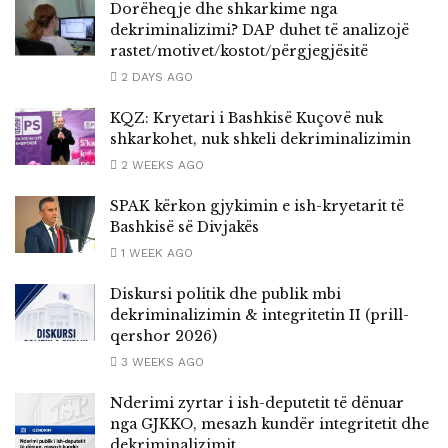
Dorëheqje dhe shkarkime nga
dekriminalizimi? DAP duhet të analizojë
rastet/motivet/kostot/përgjegjësitë
2 DAYS AGO
KQZ: Kryetari i Bashkisë Kuçovë nuk
shkarkohet, nuk shkeli dekriminalizimin
2 WEEKS AGO
SPAK kërkon gjykimin e ish-kryetarit të
Bashkisë së Divjakës
1 WEEK AGO
Diskursi politik dhe publik mbi
dekriminalizimin & integritetin II (prill-
qershor 2026)
3 WEEKS AGO
Nderimi zyrtar i ish-deputetit të dënuar
nga GJKKO, mesazh kundër integritetit dhe
dekriminalizimit