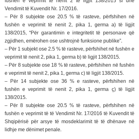
fushën e veprimit të nenit 2 të ligjit 138/2015 si dhe
Vendimit të Kuvendit Nr. 17/2016.
– Për 8 subjekte ose 20.5 % të rasteve, përfshihen në
fushën e veprimit të nenit 2, pika 1, germa a) të ligjit
138/2015, “Për garantimin e integritetit të personave që
zgjidhen, emërohen ose ushtrojnë funksione publike”.
– Për 1 subjekt ose 2.5 % të rasteve, përfshihet në fushën e
veprimit të nenit 2, pika 1, germa b) të ligjit 138/2015.
– Për 8 subjekte ose 18 % të rasteve, përfshihen në fushën
e veprimit të nenit 2, pika 1, germa c) të ligjit 138/2015.
– Për 14 subjekte ose 36 % e rasteve, përfshihen në
fushën e veprimit të nenit 2, pika 1, germa ç) të ligjit
138/2015.
– Për 8 subjekte ose 20.5 % të rasteve, përfshihen në
fushën e veprimit të të Vendimit Nr. 17/2016 të Kuvendit të
Shqipërisë për arsye të mosdeklarimit të të dhënave në
lidhje me dënimet penale.