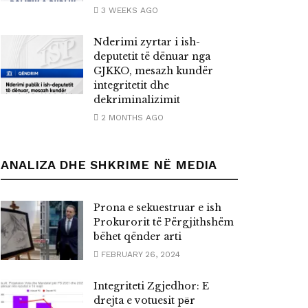
3 WEEKS AGO
Nderimi zyrtar i ish-
deputetit të dënuar nga
GJKKO, mesazh kundër
integritetit dhe
dekriminalizimit
2 MONTHS AGO
ANALIZA DHE SHKRIME NË MEDIA
Prona e sekuestruar e ish
Prokurorit të Përgjithshëm
bëhet qënder arti
FEBRUARY 26, 2024
Integriteti Zgjedhor: E
drejta e votuesit pёr