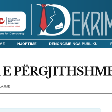
IME
NJOFTIME
DENONCIME NGA PUBLIKU
 E PËRGJITHSHM
LAJME