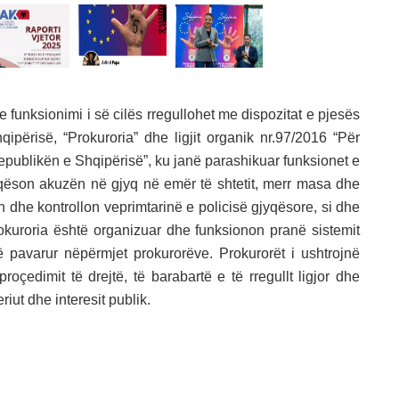
 funksionimi i së cilës rregullohet me dispozitat e pjesës
përisë, “Prokuroria” dhe ligjit organik nr.97/2016 “Për
epublikën e Shqipërisë”, ku janë parashikuar funksionet e
aqëson akuzën në gjyq në emër të shtetit, merr masa dhe
 dhe kontrollon veprimtarinë e policisë gjyqësore, si dhe
Prokuroria është organizuar dhe funksionon pranë sistemit
ë pavarur nëpërmjet prokurorëve. Prokurorët i ushtrojnë
oçedimit të drejtë, të barabartë e të rregullt ligjor dhe
riut dhe interesit publik.