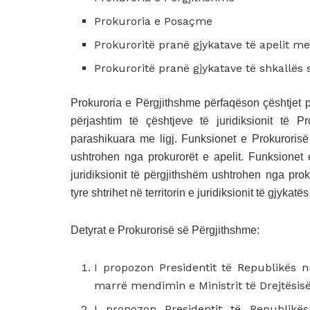
Prokuroria e Posaçme
Prokuroritë pranë gjykatave të apelit me
Prokuroritë pranë gjykatave të shkallës
Prokuroria e Përgjithshme përfaqëson çështjet 
përjashtim të çështjeve të juridiksionit të 
parashikuara me ligj. Funksionet e Prokurorisë 
ushtrohen nga prokurorët e apelit. Funksionet 
juridiksionit të përgjithshëm ushtrohen nga prok
tyre shtrihet në territorin e juridiksionit të gjykatë
Detyrat e Prokurorisë së Përgjithshme:
I propozon Presidentit të Republikës 
marrë mendimin e Ministrit të Drejtësisë
I propozon Presidentit të Republikës