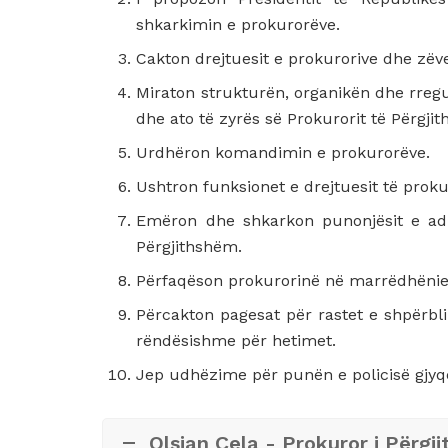
shkarkimin e prokurorëve.
Cakton drejtuesit e prokurorive dhe zëve
Miraton strukturën, organikën dhe rregu
dhe ato të zyrës së Prokurorit të Përgji
Urdhëron komandimin e prokurorëve.
Ushtron funksionet e drejtuesit të proku
Emëron dhe shkarkon punonjësit e admi
Përgjithshëm.
Përfaqëson prokurorinë në marrëdhëniet
Përcakton pagesat për rastet e shpërbl
rëndësishme për hetimet.
Jep udhëzime për punën e policisë gjyq
Olsian Çela - Prokuror i Përgj