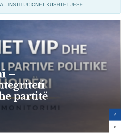
A – INSTITUCIONET KUSHTETUESE
L
i –
tegriteti
he partitë
b