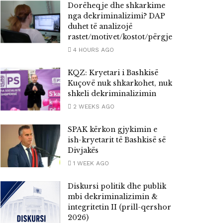
Dorëheqje dhe shkarkime
nga dekriminalizimi? DAP
duhet të analizojë
rastet/motivet/kostot/përgjegjësitë
4 HOURS AGO
KQZ: Kryetari i Bashkisë
Kuçovë nuk shkarkohet, nuk
shkeli dekriminalizimin
AJME
2 WEEKS AGO
Rasti i gjyqtares në GJKKO
SPAK kërkon gjykimin e
dhe nevoja për standarde t
ish-kryetarit të Bashkisë së
Divjakës
larta dekriminalizimi &
1 WEEK AGO
transparence & llogaridhë
Diskursi politik dhe publik
mbi dekriminalizimin &
y
admin
APRIL 7, 2026
integritetin II (prill-qershor
2026)