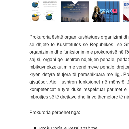
Prokuroria është organ kushtetues organizimi dhe
së dhjetë të Kushtetutës së Republikës së Shqi
organizimin dhe funksionimin e prokurorisë në R
saj si, organi që ushtron ndjekjen penale, përf
mbikqyr ekzekutimin e vendimeve penale, drejton
kryen detyra të tjera të parashikuara me ligj. 
gjyqësor. Ajo i ushtron funksionet në mënyrë t
kompetencat e tyre duke respektuar parimet e pr
mbrojtjes së të drejtave dhe lirive themelore të nje
Prokuroria përbëhet nga:
Prokuroria e Përgjithshme