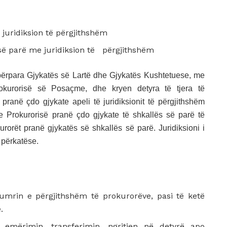
 juridiksion të përgjithshëm
 së parë me juridiksion të përgjithshëm
përpara Gjykatës së Lartë dhe Gjykatës Kushtetuese, me
Prokurorisë së Posaçme, dhe kryen detyra të tjera të
pranë çdo gjykate apeli të juridiksionit të përgjithshëm
e Prokurorisë pranë çdo gjykate të shkallës së parë të
urorët pranë gjykatës së shkallës së parë. Juridiksioni i
s përkatëse.
numrin e përgjithshëm të prokurorëve, pasi të ketë
.
 emërimin, transferimin, ngritjen në detyrë apo