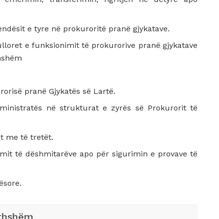
ndësit e tyre në prokuroritë pranë gjykatave.
lloret e funksionimit të prokurorive pranë gjykatave
thshëm
rorisë pranë Gjykatës së Lartë.
nistratës në strukturat e zyrës së Prokurorit të
 me të tretët.
imit të dëshmitarëve apo për sigurimin e provave të
ësore.
ithshëm