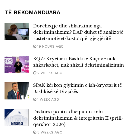
TË REKOMANDUARA
Dorëheqje dhe shkarkime nga
dekriminalizimi? DAP duhet të analizojë
rastet/motivet/kostot/përgjegjësitë
19 HOURS AGO
KQZ: Kryetari i Bashkisë Kuçovë nuk
shkarkohet, nuk shkeli dekriminalizimin
2 WEEKS AGO
SPAK kërkon gjykimin e ish-kryetarit të
Bashkisë së Divjakës
1 WEEK AGO
Diskursi politik dhe publik mbi
dekriminalizimin & integritetin II (prill-
qershor 2026)
3 WEEKS AGO