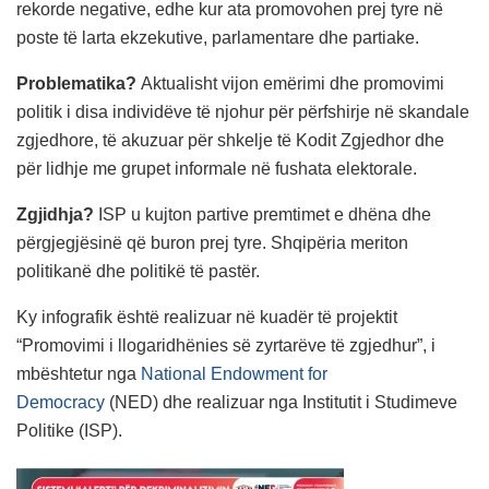
rekorde negative, edhe kur ata promovohen prej tyre në
poste të larta ekzekutive, parlamentare dhe partiake.
Problematika?
Aktualisht vijon emërimi dhe promovimi
politik i disa individëve të njohur për përfshirje në skandale
zgjedhore, të akuzuar për shkelje të Kodit Zgjedhor dhe
për lidhje me grupet informale në fushata elektorale.
Zgjidhja?
ISP u kujton partive premtimet e dhëna dhe
përgjegjësinë që buron prej tyre. Shqipëria meriton
politikanë dhe politikë të pastër.
Ky infografik është realizuar në kuadër të projektit
“Promovimi i llogaridhënies së zyrtarëve të zgjedhur”, i
mbështetur nga
National Endowment for
Democracy
(NED) dhe realizuar nga Institutit i Studimeve
Politike (ISP).