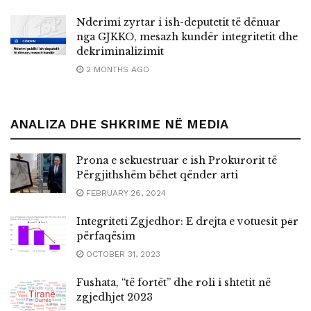
Nderimi zyrtar i ish-deputetit të dënuar
nga GJKKO, mesazh kundër integritetit dhe
dekriminalizimit
2 MONTHS AGO
ANALIZA DHE SHKRIME NË MEDIA
Prona e sekuestruar e ish Prokurorit të
Përgjithshëm bëhet qënder arti
FEBRUARY 26, 2024
Integriteti Zgjedhor: E drejta e votuesit pёr
përfaqësim
OCTOBER 31, 2023
Fushata, “të fortët” dhe roli i shtetit në
zgjedhjet 2023