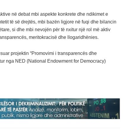
ktive në debat mbi aspekte konkrete dhe ndikimet e
tetit të së drejtës, mbi bazën ligjore në fuqi dhe bilancin
are, si dhe mbi nevojën për të nxitur një rol më aktiv
 transparencës, meritokracisë dhe llogaridhënies.
etësuar projektin “Promovimi i transparencës dhe
tetur nga NED (National Endowment for Democracy)