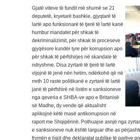
Gjatë viteve të fundit më shumë se 21
deputetë, kryetarë bashkie, gjyqtarë të
lartë apo funksionarë të tjerë të lartë kanë
humbur mandatet për shkak të
dekriminalizimit, për shkak të proceseve
gjyqësore kundër tyre për korrupsion apo
për shkak të përfshirjes në skandale të
ndryshme. Disa zyrtarë të tjerë të lartë
vijojnë të jenë nën hetim, ndërkohë që në
rreth 10 raste politikanë e zyrtarë të lartë
janë të përfshirë në listën e sanksioneve
nga qeveria e SHBA-ve apo e Britanisë
së Madhe, dy vende që aktualisht
aplikojnë këtë masë antikorrupsion në
raport me Shqipërinë. Pothuajse asnjë nga zyrtarë
e sanksioneve nuk është larguar dhe as përjashtuar
frymën e ligjit dhe deklaratat publike të partive pol