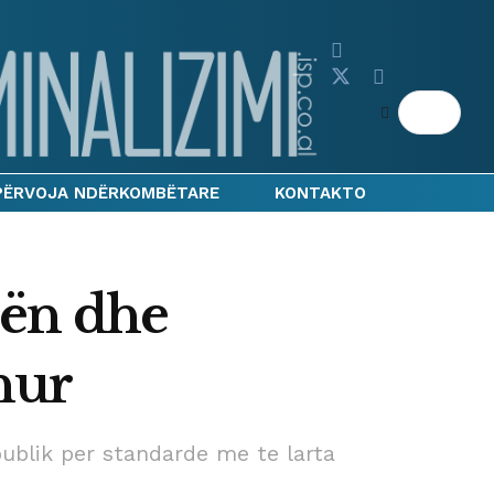
PËRVOJA NDËRKOMBËTARE
KONTAKTO
cën dhe
hur
publik per standarde me te larta