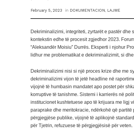
February 5, 2023
in
DOKUMENTACION
,
LAJME
Dekriminalizimi, integriteti, zyrtarët e pastër dh
kontekstin edhe të procesit zgjedhor 2023. Forum 
“Aleksandër Moisiu” Durrës. Eksperti i njohur Pr
lidhur me problematikat e dekriminalizimit, si dhe 
Dekriminalizimi nisi si një proces krize dhe me s
dekriminalizimi vijon të jetë headline në raportim
vijojnë të humbasin mandatet apo postet për shka
korruptive të tanishme. Sistemi i karrierës në pol
institucionet kushtetuese apo të krijuara me ligj vi
paraprake dhe meritokracie, ndërkohë që partitë po
përgjegjëse publike, vijojnë të aplikojnë standarde 
për Tjetrin, refuzuese të përgjegjësisë për veten.