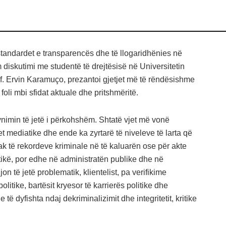
e standardet e transparencës dhe të llogaridhënies në
diskutimi me studentë të drejtësisë në Universitetin
of. Ervin Karamuço, prezantoi gjetjet më të rëndësishme
foli mbi sfidat aktuale dhe pritshmëritë.
ynimin të jetë i përkohshëm. Shtatë vjet më vonë
et mediatike dhe ende ka zyrtarë të niveleve të larta që
k të rekordeve kriminale në të kaluarën ose për akte
itikë, por edhe në administratën publike dhe në
jon të jetë problematik, klientelist, pa verifikime
litike, bartësit kryesor të karrierës politike dhe
të dyfishta ndaj dekriminalizimit dhe integritetit, kritike