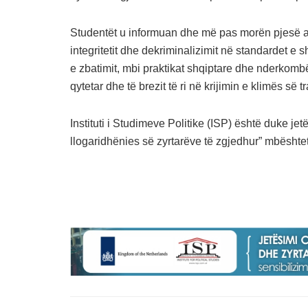
Studentët u informuan dhe më pas morën pjesë a
integritetit dhe dekriminalizimit në standardet e sh
e zbatimit, mbi praktikat shqiptare dhe nderkombët
qytetar dhe të brezit të ri në krijimin e klimës së
Instituti i Studimeve Politike (ISP) është duke j
llogaridhënies së zyrtarëve të zgjedhur” mbësh