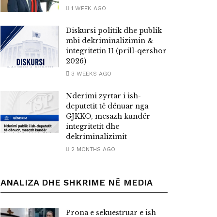
1 WEEK AGO
Diskursi politik dhe publik
mbi dekriminalizimin &
integritetin II (prill-qershor
2026)
3 WEEKS AGO
Nderimi zyrtar i ish-
deputetit të dënuar nga
GJKKO, mesazh kundër
integritetit dhe
dekriminalizimit
2 MONTHS AGO
ANALIZA DHE SHKRIME NË MEDIA
Prona e sekuestruar e ish