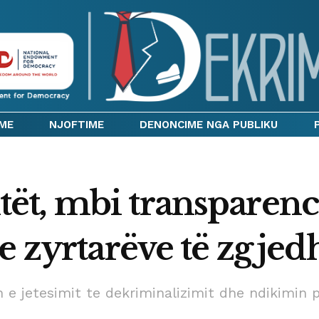
IME
NJOFTIME
DENONCIME NGA PUBLIKU
ët, mbi transparen
e zyrtarëve të zgjed
n e jetesimit te dekriminalizimit dhe ndikimin 