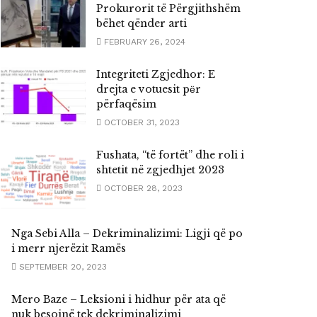
Prokurorit të Përgjithshëm
bëhet qënder arti
FEBRUARY 26, 2024
Integriteti Zgjedhor: E
drejta e votuesit pёr
përfaqësim
OCTOBER 31, 2023
Fushata, “të fortët” dhe roli i
shtetit në zgjedhjet 2023
OCTOBER 28, 2023
Nga Sebi Alla – Dekriminalizimi: Ligji që po
i merr njerëzit Ramës
SEPTEMBER 20, 2023
Mero Baze – Leksioni i hidhur për ata që
nuk besojnë tek dekriminalizimi