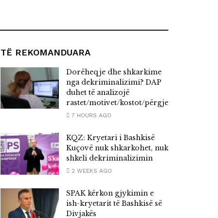
TË REKOMANDUARA
Dorëheqje dhe shkarkime
nga dekriminalizimi? DAP
duhet të analizojë
rastet/motivet/kostot/përgjegjësitë
7 HOURS AGO
KQZ: Kryetari i Bashkisë
Kuçovë nuk shkarkohet, nuk
shkeli dekriminalizimin
2 WEEKS AGO
SPAK kërkon gjykimin e
ish-kryetarit të Bashkisë së
Divjakës