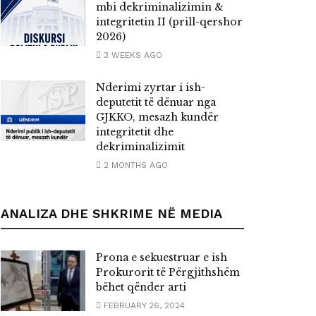
mbi dekriminalizimin &
integritetin II (prill-qershor
2026)
3 WEEKS AGO
Nderimi zyrtar i ish-
deputetit të dënuar nga
GJKKO, mesazh kundër
integritetit dhe
dekriminalizimit
2 MONTHS AGO
ANALIZA DHE SHKRIME NË MEDIA
Prona e sekuestruar e ish
Prokurorit të Përgjithshëm
bëhet qënder arti
FEBRUARY 26, 2024