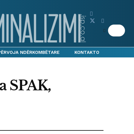
PËRVOJA NDËRKOMBËTARE
KONTAKTO
ga SPAK,