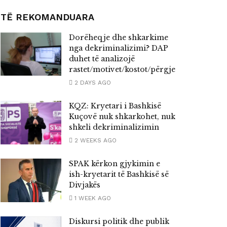
TË REKOMANDUARA
Dorëheqje dhe shkarkime
nga dekriminalizimi? DAP
duhet të analizojë
rastet/motivet/kostot/përgjegjësitë
2 DAYS AGO
KQZ: Kryetari i Bashkisë
Kuçovë nuk shkarkohet, nuk
shkeli dekriminalizimin
2 WEEKS AGO
SPAK kërkon gjykimin e
ish-kryetarit të Bashkisë së
Divjakës
1 WEEK AGO
Diskursi politik dhe publik