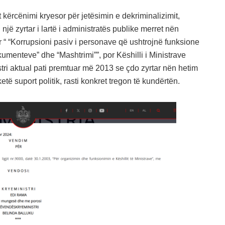
 kërcënimi kryesor për jetësimin e dekriminalizimit,
 një zyrtar i lartë i administratës publike merret nën
 “ “Korrupsioni pasiv i personave që ushtrojnë funksione
okumenteve” dhe “Mashtrimi””, por Këshilli i Ministrave
tri aktual pati premtuar më 2013 se çdo zyrtar nën hetim
etë suport politik, rasti konkret tregon të kundërtën.