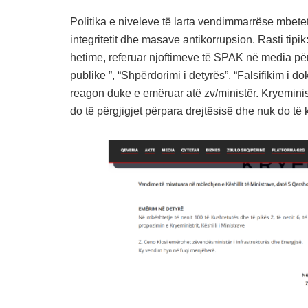
Politika e niveleve të larta vendimmarrëse mbetet
integritetit dhe masave antikorrupsion. Rasti tipik:
hetime, referuar njoftimeve të SPAK në media për
publike ”, “Shpërdorimi i detyrës”, “Falsifikim i d
reagon duke e emëruar atë zv/ministër. Kryeminis
do të përgjigjet përpara drejtësisë dhe nuk do të k