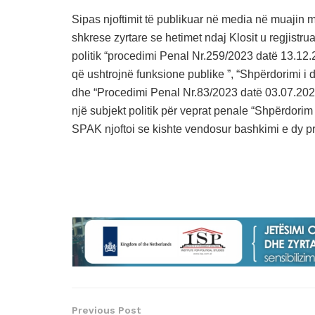
Sipas njoftimit të publikuar në media në muajin
shkrese zyrtare se hetimet ndaj Klosit u regjistr
politik “procedimi Penal Nr.259/2023 datë 13.12.
që ushtrojnë funksione publike ”, “Shpërdorimi i d
dhe “Procedimi Penal Nr.83/2023 datë 03.07.2023
një subjekt politik për veprat penale “Shpërdorim 
SPAK njoftoi se kishte vendosur bashkimi e dy p
Previous Post