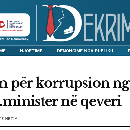
IME
NJOFTIME
DENONCIME NGA PUBLIKU
im për korrupsion n
minister në qeveri
E HETIMI