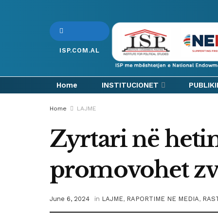
ISP.COM.AL
Home
INSTITUCIONET
PUBLIK
Home
LAJME
Zyrtari në het
promovohet zv.
June 6, 2024
in
LAJME
,
RAPORTIME NE MEDIA
,
RAST