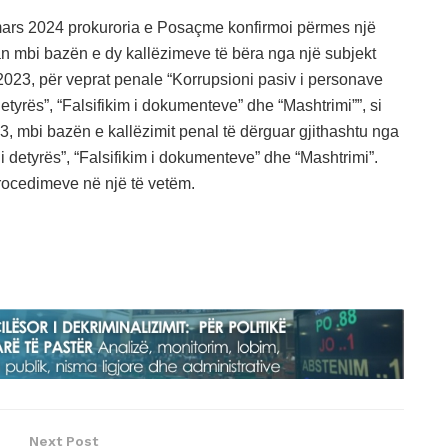
 mars 2024 prokuroria e Posaçme konfirmoi përmes një
uan mbi bazën e dy kallëzimeve të bëra nga një subjekt
2023, për veprat penale “Korrupsioni pasiv i personave
etyrës”, “Falsifikim i dokumenteve” dhe “Mashtrimi””, si
, mbi bazën e kallëzimit penal të dërguar gjithashtu nga
i detyrës”, “Falsifikim i dokumenteve” dhe “Mashtrimi”.
rocedimeve në një të vetëm.
Next Post