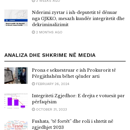
3 WEEKS AGO
Nderimi zyrtar i ish-deputetit të dënuar
nga GJKKO, mesazh kundër integritetit dhe
dekriminalizimit
2 MONTHS AGO
ANALIZA DHE SHKRIME NË MEDIA
Prona e sekuestruar e ish Prokurorit të
Përgjithshëm bëhet qënder arti
FEBRUARY 26, 2024
Integriteti Zgjedhor: E drejta e votuesit pёr
përfaqësim
OCTOBER 31, 2023
Fushata, “të fortët” dhe roli i shtetit në
zgjedhjet 2023