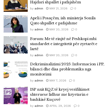
Hajdari shpallet i pafajshëm
by
admin
MAY 21, 2026
0
Apeli i Posaçëm, ish ministrja Sonila
Qato shpallet e pafajshme
by
admin
MAY 20, 2026
0
Forum: Me të rinjtë në Peshkopi mbi
standardet e integritetit për zyrtarët e
lartë
by
admin
MAY 20, 2026
0
Dekriminalizimi 2025: Informacion i PP,
bilanci dhe disa problematika nga
monitorimi
by
admin
MAY 7, 2026
0
ISP nxit KQZ të kryej verifikimet
shteruese lidhur me kryetarin e
bashkisë Kuçovë
by
admin
APRIL 29, 2026
0