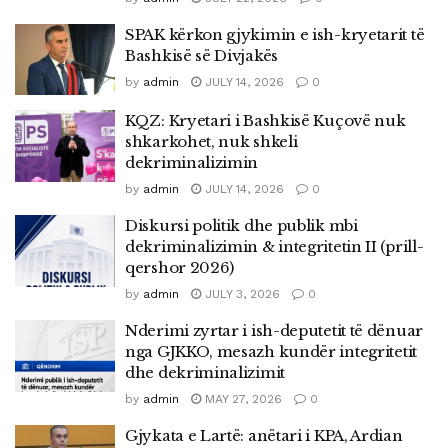
SPAK kërkon gjykimin e ish-kryetarit të
Bashkisë së Divjakës
by
admin
JULY 14, 2026
0
KQZ: Kryetari i Bashkisë Kuçovë nuk
shkarkohet, nuk shkeli
dekriminalizimin
by
admin
JULY 14, 2026
0
Diskursi politik dhe publik mbi
dekriminalizimin & integritetin II (prill-
qershor 2026)
by
admin
JULY 3, 2026
0
Nderimi zyrtar i ish-deputetit të dënuar
nga GJKKO, mesazh kundër integritetit
dhe dekriminalizimit
by
admin
MAY 27, 2026
0
Gjykata e Lartë: anëtari i KPA, Ardian