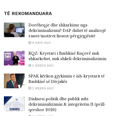
TË REKOMANDUARA
Dorëheqje dhe shkarkime nga
dekriminalizimi? DAP duhet të analizojë
rastet/motivet/kostot/përgjegjësitë
4 DAYS AGO
KQZ: Kryetari i Bashkisë Kuçovë nuk
shkarkohet, nuk shkeli dekriminalizimin
2 WEEKS AGO
SPAK kërkon gjykimin e ish-kryetarit të
Bashkisë së Divjakës
2 WEEKS AGO
Diskursi politik dhe publik mbi
dekriminalizimin & integritetin II (prill-
qershor 2026)