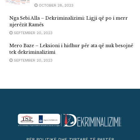
OCTOBER 28, 2023
Nga Sebi Alla – Dekriminalizimi: Ligji që po i merr
njerëzit Ramës
SEPTEMBER 20, 2023
Mero Baze – Leksioni i hidhur për ata që nuk besojnë
tek dekriminalizimi
SEPTEMBER 20, 2023
PËR POLITIKË DHE ZYRTARË TË PASTËR