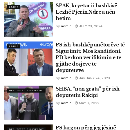
SPAK, kryetari i bashkisë
LAJME
Lezhë Pjerin Ndreu nën
hetim
by
admin
JULY 23, 2024
PS ish-bashkëpunëtorëve të
LAJME
Sigurimit: Mos kandidoni.
PD kerkon verifikimin e te
gjithe dosjeve te
deputeteve
by
admin
JANUARY 24, 2023
SHBA, “non grata” për ish
DEPUTETËT E KUVENDIT
deputetin Rakipi
by
admin
MAY 3, 2022
PS largon përgjegjësinë
DEPUTETËT E KUVENDIT