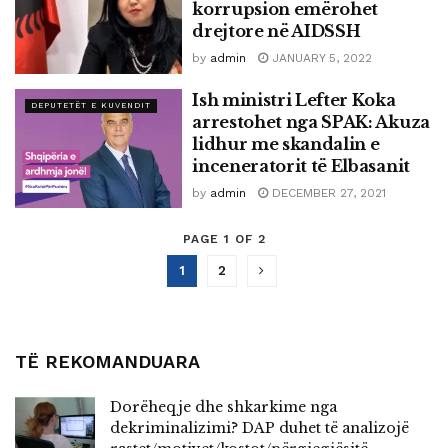
korrupsion emërohet
drejtore në AIDSSH
by
admin
JANUARY 5, 2022
Ish ministri Lefter Koka
DEPUTETËT E KUVENDIT
arrestohet nga SPAK: Akuza
lidhur me skandalin e
inceneratorit të Elbasanit
by
admin
DECEMBER 27, 2021
PAGE 1 OF 2
1
2
TË REKOMANDUARA
Dorëheqje dhe shkarkime nga
dekriminalizimi? DAP duhet të analizojë