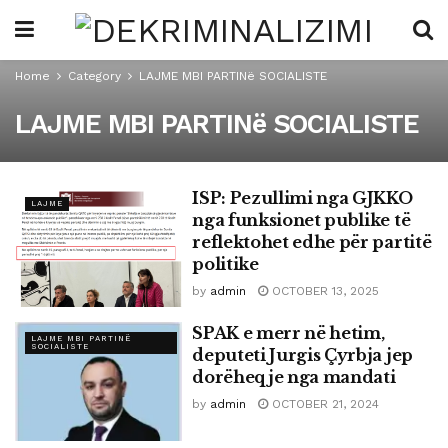
Home
Category
LAJME MBI PARTINë SOCIALISTE
LAJME MBI PARTINë SOCIALISTE
ISP: Pezullimi nga GJKKO
LAJME
nga funksionet publike të
reflektohet edhe për partitë
politike
by
admin
OCTOBER 13, 2025
SPAK e merr në hetim,
LAJME MBI PARTINË
SOCIALISTE
deputeti Jurgis Çyrbja jep
dorëheqje nga mandati
by
admin
OCTOBER 21, 2024