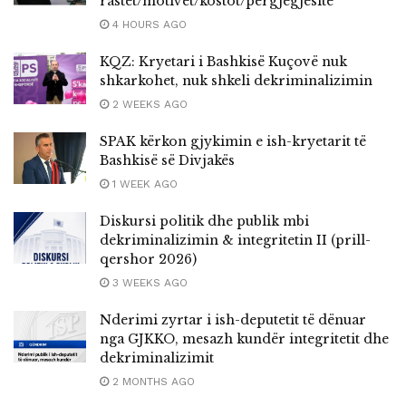
rastet/motivet/kostot/përgjegjësitë
4 HOURS AGO
KQZ: Kryetari i Bashkisë Kuçovë nuk
shkarkohet, nuk shkeli dekriminalizimin
2 WEEKS AGO
SPAK kërkon gjykimin e ish-kryetarit të
Bashkisë së Divjakës
1 WEEK AGO
Diskursi politik dhe publik mbi
dekriminalizimin & integritetin II (prill-
qershor 2026)
3 WEEKS AGO
Nderimi zyrtar i ish-deputetit të dënuar
nga GJKKO, mesazh kundër integritetit dhe
dekriminalizimit
2 MONTHS AGO