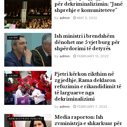
për dekriminalizimin: “Janë
shprehje e komuniteteve”
by
admin
MAY 3, 2022
Ish ministri i brendshëm
LAJME
dënohet me 5 vjet burg për
shpërdorimi të detyrës
by
admin
FEBRUARY 13, 2022
Pjetri kërkon rikthim në
LAJME
zgjedhje, Rama deklaron
refuzimin e rikandidimit të
të larguarve nga
dekriminalizimi
by
admin
FEBRUARY 7, 2022
Media raporton: Ish
ADMINISTRATA PUBLIKE
zvministrja e shkarkuar për