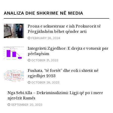
ANALIZA DHE SHKRIME NË MEDIA
Prona e sekuestruar e ish Prokurorit të
Përgjithshëm bëhet qënder arti
FEBRUARY 26, 2024
Integriteti Zgjedhor: E drejta e votuesit pёr
përfaqësim
OCTOBER 31, 2023
Fushata, “të fortët” dhe roli i shtetit në
zgjedhjet 2023
OCTOBER 28, 2023
Nga Sebi Alla – Dekriminalizimi: Ligji që po i merr
njerëzit Ramës
SEPTEMBER 20, 2023