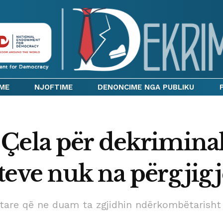
IME
NJOFTIME
DENONCIME NGA PUBLIKU
Çela për dekriminal
teve nuk na përgjig
qiptare që ne duam ta zgjidhin ndërkombëtarisht