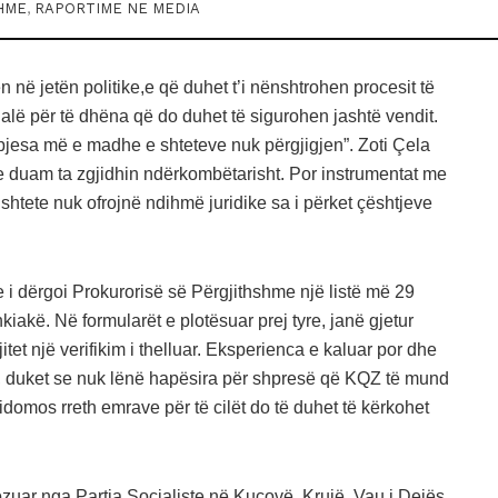
HME
,
RAPORTIME NE MEDIA
n në jetën politike,e që duhet t’i nënshtrohen procesit të
fjalë për të dhëna që do duhet të sigurohen jashtë vendit.
“pjesa më e madhe e shteteve nuk përgjigjen”. Zoti Çela
ne duam ta zgjidhin ndërkombëtarisht. Por instrumentat me
shtete nuk ofrojnë ndihmë juridike sa i përket çështjeve
 i dërgoi Prokurorisë së Përgjithshme një listë më 29
iakë. Në formularët e plotësuar prej tyre, janë gjetur
et një verifikim i thelluar. Eksperienca e kaluar por dhe
m, duket se nuk lënë hapësira për shpresë që KQZ të mund
idomos rreth emrave për të cilët do të duhet të kërkohet
zuar nga Partia Socialiste në Kuçovë, Krujë, Vau i Dejës