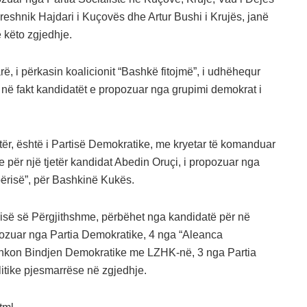
Kreshnik Hajdari i Kuçovës dhe Artur Bushi i Krujës, janë
 këto zgjedhje.
ë, i përkasin koalicionit “Bashkë fitojmë”, i udhëhequr
rë në fakt kandidatët e propozuar nga grupimi demokrat i
tër, është i Partisë Demokratike, me kryetar të komanduar
e për një tjetër kandidat Abedin Oruçi, i propozuar nga
përisë”, për Bashkinë Kukës.
orisë së Përgjithshme, përbëhet nga kandidatë për në
opozuar nga Partia Demokratike, 4 nga “Aleanca
bashkon Bindjen Demokratike me LZHK-në, 3 nga Partia
litike pjesmarrëse në zgjedhje.