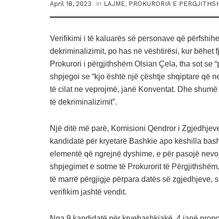
April 18, 2023
in
LAJME
,
PROKURORIA E PERGJITHS
Verifikimi i të kaluarës së personave që përfshihe
dekriminalizimit, po has në vështirësi, kur bëhet 
Prokurori i përgjithshëm Olsian Çela, tha sot se 
shpjegoi se “kjo është një çështje shqiptare që 
të cilat ne veprojmë, janë Konventat. Dhe shumë 
të dekriminalizimit”.
Një ditë më parë, Komisioni Qendror i Zgjedhjeve
kandidatë për kryetarë Bashkie apo këshilla bashk
elementë që ngrejnë dyshime, e për pasojë nevojit
shpjegimet e sotme të Prokurorit të Përgjithshë
të marrë përgjigje përpara datës së zgjedhjeve, s
verifikim jashtë vendit.
Nga 9 kandidatë për kryebashkiakë, 4 janë propo