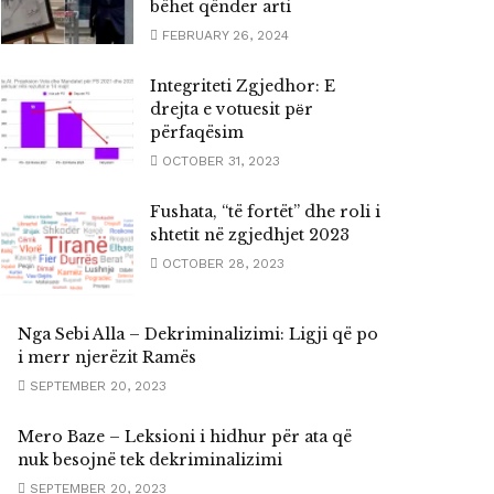
bëhet qënder arti
FEBRUARY 26, 2024
Integriteti Zgjedhor: E
drejta e votuesit pёr
përfaqësim
OCTOBER 31, 2023
Fushata, “të fortët” dhe roli i
shtetit në zgjedhjet 2023
OCTOBER 28, 2023
Nga Sebi Alla – Dekriminalizimi: Ligji që po
i merr njerëzit Ramës
SEPTEMBER 20, 2023
Mero Baze – Leksioni i hidhur për ata që
nuk besojnë tek dekriminalizimi
SEPTEMBER 20, 2023