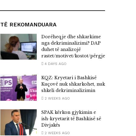
TË REKOMANDUARA
Dorëheqje dhe shkarkime
nga dekriminalizimi? DAP
duhet të analizojë
rastet/motivet/kostot/përgjegjësitë
4 DAYS AGO
KQZ: Kryetari i Bashkisë
Kuçovë nuk shkarkohet, nuk
shkeli dekriminalizimin
2 WEEKS AGO
SPAK kërkon gjykimin e
ish-kryetarit të Bashkisë së
Divjakës
2 WEEKS AGO