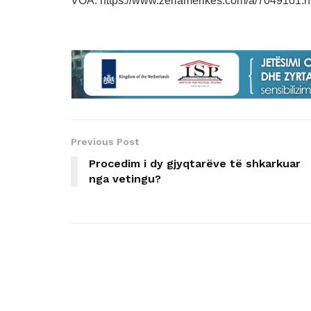
VOA. https://www.zeriamerikes.com/a/7049101.h
Previous Post
Procedim i dy gjyqtarëve të shkarkuar
nga vetingu?