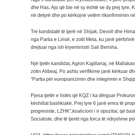
dhe Has. Ajo që bie në sy është se dy prej tyre, 
në detyrë dhe po kërkojnë vetëm rikonfirmimin në
Tre kandidatë të tjerë në Shijak, Devoll dhe Himar
nga Partia e Lirisë, e zotit Meta, ku janë përfshi
drejtuar nga ish kryeministri Sali Berisha.
Një tjetër kandidat, Agron Kapllanaj, në Mallakas
zotin Alibeaj. Po ashtu verifikime janë kërkuar dh
“Partia për europianizimin dhe integrimin e Shqi
Pjesa tjetër e listës që KQZ i ka dërguar Prokur
këshillat bashkiakë. Prej tyre 6 janë emra të pr
progresiste, LZHK”,koalicioni i ri opozitar, që 
Socialiste, dhe të tjerët nga forca të ndryshme po