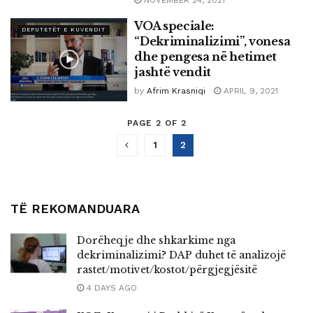
VOA speciale:
DEPUTETËT E KUVENDIT
“Dekriminalizimi”, vonesa
dhe pengesa në hetimet
jashtë vendit
by
Afrim Krasniqi
APRIL 9, 2021
PAGE 2 OF 2
1
2
TË REKOMANDUARA
Dorëheqje dhe shkarkime nga
dekriminalizimi? DAP duhet të analizojë
rastet/motivet/kostot/përgjegjësitë
4 DAYS AGO