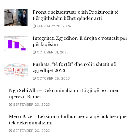
Prona e sekuestruar e ish Prokurorit të
Përgjithshëm bëhet qënder arti
FEBRUARY 26, 2024
Integriteti Zgjedhor: E drejta e votuesit pёr
përfaqësim
OCTOBER 31, 2023
Fushata, “të fortët” dhe roli i shtetit në
zgjedhjet 2023
OCTOBER 28, 2023
Nga Sebi Alla – Dekriminalizimi: Ligji që po i merr
njerëzit Ramës
SEPTEMBER 20, 2023
Mero Baze – Leksioni i hidhur për ata që nuk besojnë
tek dekriminalizimi
SEPTEMBER 20, 2023