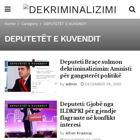
Home
Category
DEPUTETËT E KUVENDIT
DEPUTETËT E KUVENDIT
Deputeti Braçe sulmon
DEPUTETËT E KUVENDIT
dekriminalizimin: Amnisti
për gangsterët politikë
by
admin
DECEMBER 28, 2021
Deputeti: Gjobë nga
DEPUTETËT E KUVENDIT
ILDKPKI për gjendje
flagrante në konflikt
interesi
by
Afrim Krasniqi
NOVEMBER 24, 2021