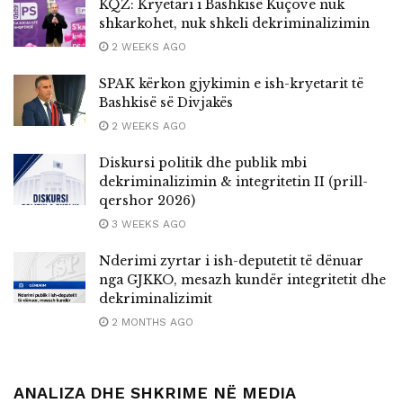
KQZ: Kryetari i Bashkisë Kuçovë nuk
shkarkohet, nuk shkeli dekriminalizimin
2 WEEKS AGO
SPAK kërkon gjykimin e ish-kryetarit të
Bashkisë së Divjakës
2 WEEKS AGO
Diskursi politik dhe publik mbi
dekriminalizimin & integritetin II (prill-
qershor 2026)
3 WEEKS AGO
Nderimi zyrtar i ish-deputetit të dënuar
nga GJKKO, mesazh kundër integritetit dhe
dekriminalizimit
2 MONTHS AGO
ANALIZA DHE SHKRIME NË MEDIA