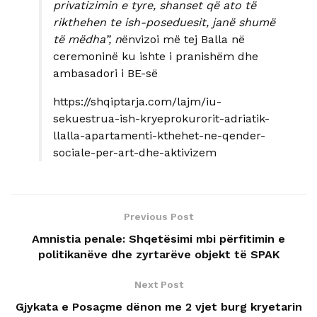
privatizimin e tyre, shanset që ato të
rikthehen te ish-poseduesit, janë shumë
të mëdha”, n
ënvizoi më tej Balla në
ceremoninë ku ishte i pranishëm dhe
ambasadori i BE-së
https://shqiptarja.com/lajm/iu-
sekuestrua-ish-kryeprokurorit-adriatik-
llalla-apartamenti-kthehet-ne-qender-
sociale-per-art-dhe-aktivizem
Previous Post
Amnistia penale: Shqetësimi mbi përfitimin e
politikanëve dhe zyrtarëve objekt të SPAK
Next Post
Gjykata e Posaçme dënon me 2 vjet burg kryetarin