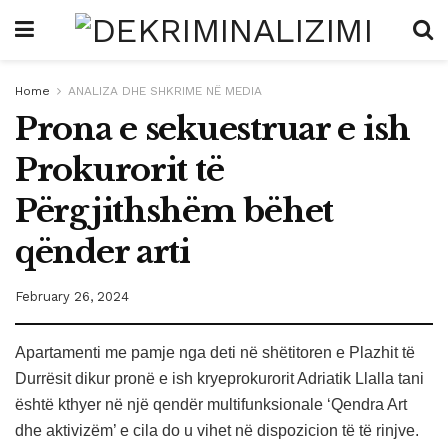
Home
ANALIZA DHE SHKRIME NË MEDIA
Prona e sekuestruar e ish
Prokurorit të
Përgjithshëm bëhet
qënder arti
February 26, 2024
Apartamenti me pamje nga deti në shëtitoren e Plazhit të
Durrësit dikur pronë e ish kryeprokurorit Adriatik Llalla tani
është kthyer në një qendër multifunksionale ‘Qendra Art
dhe aktivizëm’ e cila do u vihet në dispozicion të të rinjve.