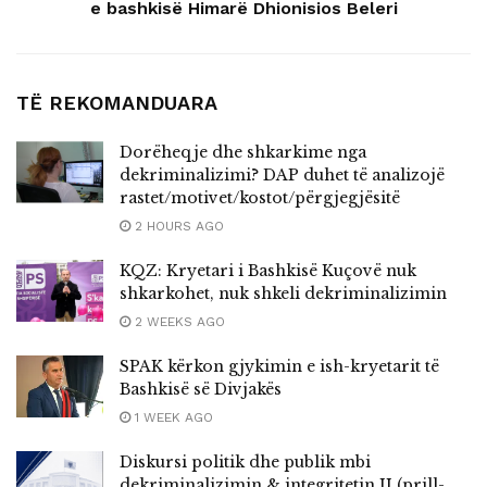
e bashkisë Himarë Dhionisios Beleri
TË REKOMANDUARA
Dorëheqje dhe shkarkime nga
dekriminalizimi? DAP duhet të analizojë
rastet/motivet/kostot/përgjegjësitë
2 HOURS AGO
KQZ: Kryetari i Bashkisë Kuçovë nuk
shkarkohet, nuk shkeli dekriminalizimin
2 WEEKS AGO
SPAK kërkon gjykimin e ish-kryetarit të
Bashkisë së Divjakës
1 WEEK AGO
Diskursi politik dhe publik mbi
dekriminalizimin & integritetin II (prill-