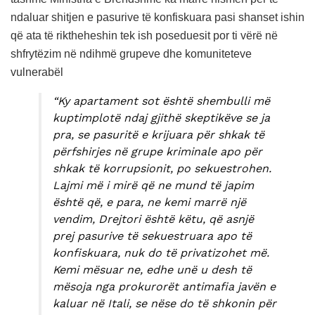
ndaluar shitjen e pasurive të konfiskuara pasi shanset ishin
që ata të riktheheshin tek ish poseduesit por ti vërë në
shfrytëzim në ndihmë grupeve dhe komuniteteve
vulnerabël
“Ky apartament sot është shembulli më
kuptimplotë ndaj gjithë skeptikëve se ja
pra, se pasuritë e krijuara për shkak të
përfshirjes në grupe kriminale apo për
shkak të korrupsionit, po sekuestrohen.
Lajmi më i mirë që ne mund të japim
është që, e para, ne kemi marrë një
vendim, Drejtori është këtu, që asnjë
prej pasurive të sekuestruara apo të
konfiskuara, nuk do të privatizohet më.
Kemi mësuar ne, edhe unë u desh të
mësoja nga prokurorët antimafia javën e
kaluar në Itali, se nëse do të shkonin për