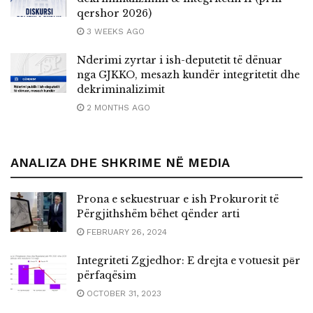
qershor 2026)
3 WEEKS AGO
Nderimi zyrtar i ish-deputetit të dënuar
nga GJKKO, mesazh kundër integritetit dhe
dekriminalizimit
2 MONTHS AGO
ANALIZA DHE SHKRIME NË MEDIA
Prona e sekuestruar e ish Prokurorit të
Përgjithshëm bëhet qënder arti
FEBRUARY 26, 2024
Integriteti Zgjedhor: E drejta e votuesit pёr
përfaqësim
OCTOBER 31, 2023