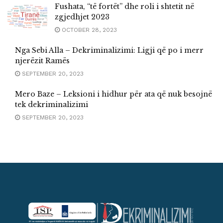
Fushata, “të fortët” dhe roli i shtetit në
zgjedhjet 2023
OCTOBER 28, 2023
Nga Sebi Alla – Dekriminalizimi: Ligji që po i merr
njerëzit Ramës
SEPTEMBER 20, 2023
Mero Baze – Leksioni i hidhur për ata që nuk besojnë
tek dekriminalizimi
SEPTEMBER 20, 2023