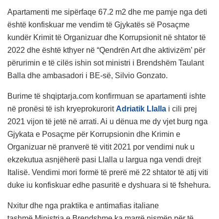
Apartamenti me sipërfaqe 67.2 m2 dhe me pamje nga deti
është konfiskuar me vendim të Gjykatës së Posaçme
kundër Krimit të Organizuar dhe Korrupsionit në shtator të
2022 dhe është kthyer në “Qendrën Art dhe aktivizëm’ për
përurimin e të cilës ishin sot ministri i Brendshëm Taulant
Balla dhe ambasadori i BE-së, Silvio Gonzato.
Burime të shqiptarja.com konfirmuan se apartamenti ishte
në pronësi të ish kryeprokurorit
Adriatik Llalla
i cili prej
2021 vijon të jetë në arrati. Ai u dënua me dy vjet burg nga
Gjykata e Posaçme për Korrupsionin dhe Krimin e
Organizuar në pranverë të vitit 2021 por vendimi nuk u
ekzekutua asnjëherë pasi Llalla u largua nga vendi drejt
Italisë. Vendimi mori formë të prerë më 22 shtator të atij viti
duke iu konfiskuar edhe pasuritë e dyshuara si të fshehura.
Nxitur dhe nga praktika e antimafias italiane
tashmë Ministria e Brendshme ka marrë nismën për të