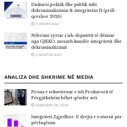
Diskursi politik dhe publik mbi
dekriminalizimin & integritetin II (prill-
qershor 2026)
3 WEEKS AGO
Nderimi zyrtar i ish-deputetit të dënuar
nga GJKKO, mesazh kundër integritetit dhe
dekriminalizimit
2 MONTHS AGO
ANALIZA DHE SHKRIME NË MEDIA
Prona e sekuestruar e ish Prokurorit të
Përgjithshëm bëhet qënder arti
FEBRUARY 26, 2024
Integriteti Zgjedhor: E drejta e votuesit pёr
përfaqësim