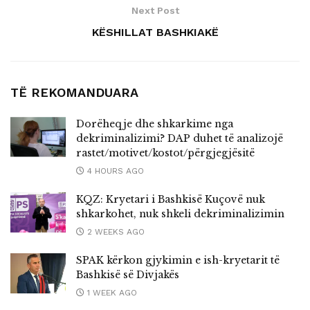
Next Post
KËSHILLAT BASHKIAKË
TË REKOMANDUARA
Dorëheqje dhe shkarkime nga
dekriminalizimi? DAP duhet të analizojë
rastet/motivet/kostot/përgjegjësitë
4 HOURS AGO
KQZ: Kryetari i Bashkisë Kuçovë nuk
shkarkohet, nuk shkeli dekriminalizimin
2 WEEKS AGO
SPAK kërkon gjykimin e ish-kryetarit të
Bashkisë së Divjakës
1 WEEK AGO