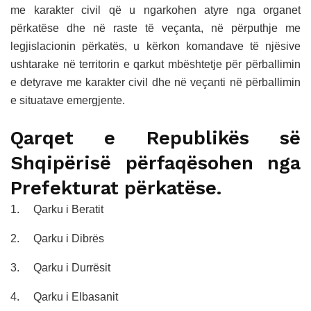
me karakter civil që u ngarkohen atyre nga organet
përkatëse dhe në raste të veçanta, në përputhje me
legjislacionin përkatës, u kërkon komandave të njësive
ushtarake në territorin e qarkut mbështetje për përballimin
e detyrave me karakter civil dhe në veçanti në përballimin
e situatave emergjente.
Qarqet e Republikës së
Shqipërisë përfaqësohen nga
Prefekturat përkatëse.
1.
Qarku i Beratit
2.
Qarku i Dibrës
3.
Qarku i Durrësit
4.
Qarku i Elbasanit