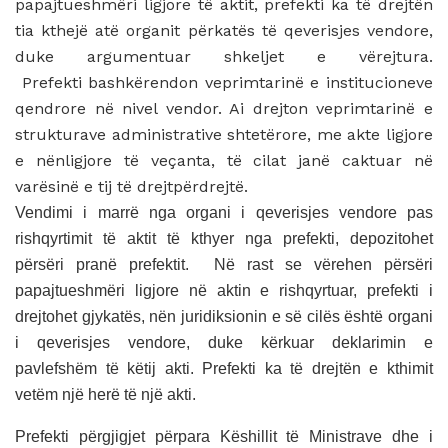
papajtueshmëri ligjore të aktit, prefekti ka të drejtën
tia kthejë atë organit përkatës të qeverisjes vendore,
duke argumentuar shkeljet e vërejtura.
Prefekti bashkërendon veprimtarinë e institucioneve
qendrore në nivel vendor. Ai drejton veprimtarinë e
strukturave administrative shtetërore, me akte ligjore
e nënligjore të veçanta, të cilat janë caktuar në
varësinë e tij të drejtpërdrejtë.
Vendimi i marrë nga organi i qeverisjes vendore pas
rishqyrtimit të aktit të kthyer nga prefekti, depozitohet
përsëri pranë prefektit. Në rast se vërehen përsëri
papajtueshmëri ligjore në aktin e rishqyrtuar, prefekti i
drejtohet gjykatës, nën juridiksionin e së cilës është organi
i qeverisjes vendore, duke kërkuar deklarimin e
pavlefshëm të këtij akti. Prefekti ka të drejtën e kthimit
vetëm një herë të një akti.
Prefekti përgjigjet përpara Këshillit të Ministrave dhe i