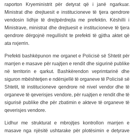
raporton Kryeministrit për detyrat që i janë ngarkuar.
Ministrat dhe drejtuesit e institucioneve të tjera qendrore
vendosin lidhje të drejtpërdrejta me prefektin. Këshilli i
Ministrave, ministrat dhe drejtuesit e institucioneve të tjera
qendrore dërgojnë rregullisht te prefekti të gjitha aktet që
ata nxjerrin.
Prefekti bashkëpunon me organet e Policisë së Shtetit për
marrjen e masave për ruajtjen e rendit dhe sigurinë publike
në territorin e qarkut. Bashkërendon veprimtarinë dhe
siguron mbështetjen e ndërsjellë të organeve të Policisë së
Shtetit, të institucioneve qendrore në nivel vendor dhe të
organeve të qeverisjes vendore, për ruajtjen e rendit dhe të
sigurisë publike dhe për zbatimin e akteve të organeve të
qeverisjes vendore.
Lidhur me strukturat e mbrojtjes kontrollon marrjen e
masave nga njësitë ushtarake për plotësimin e detyrave