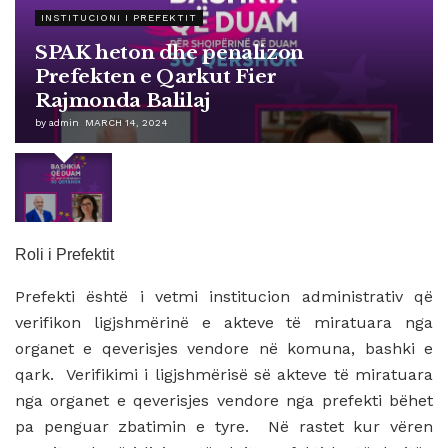
INSTITUCIONI I PREFEKTIT
SPAK heton dhe penalizon
Prefekten e Qarkut Fier
Rajmonda Balilaj
by
admin
MARCH 14, 2024
Roli i Prefektit
Prefekti është i vetmi institucion administrativ që
verifikon ligjshmërinë e akteve të miratuara nga
organet e qeverisjes vendore në komuna, bashki e
qark. Verifikimi i ligjshmërisë së akteve të miratuara
nga organet e qeverisjes vendore nga prefekti bëhet
pa penguar zbatimin e tyre. Në rastet kur vëren