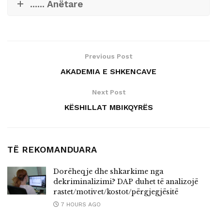
...... Anëtare
Previous Post
AKADEMIA E SHKENCAVE
Next Post
KËSHILLAT MBIKQYRËS
TË REKOMANDUARA
Dorëheqje dhe shkarkime nga
dekriminalizimi? DAP duhet të analizojë
rastet/motivet/kostot/përgjegjësitë
7 HOURS AGO