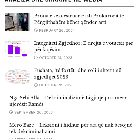
Prona e sekuestruar e ish Prokurorit të
Përgjithshëm bëhet qënder arti
FEBRUARY 26, 2024
Integriteti Zgjedhor: E drejta e votuesit pёr
përfaqësim
OCTOBER 31, 2023
Fushata, “të fortët” dhe roli i shtetit në
zgjedhjet 2023
OCTOBER 28, 2023
Nga Sebi Alla – Dekriminalizimi: Ligji që po i merr
njerëzit Ramës
SEPTEMBER 20, 2023
Mero Baze – Leksioni i hidhur për ata që nuk besojnë
tek dekriminalizimi