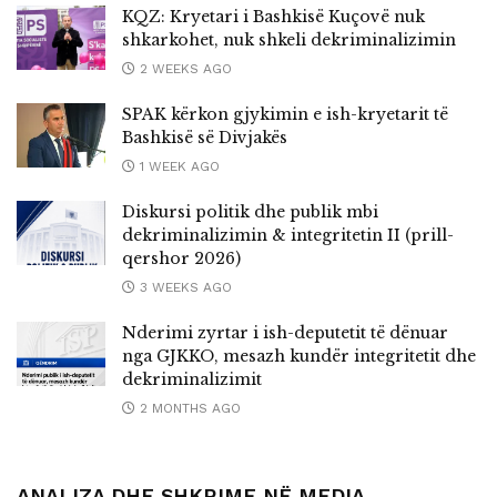
KQZ: Kryetari i Bashkisë Kuçovë nuk
shkarkohet, nuk shkeli dekriminalizimin
2 WEEKS AGO
SPAK kërkon gjykimin e ish-kryetarit të
Bashkisë së Divjakës
1 WEEK AGO
Diskursi politik dhe publik mbi
dekriminalizimin & integritetin II (prill-
qershor 2026)
3 WEEKS AGO
Nderimi zyrtar i ish-deputetit të dënuar
nga GJKKO, mesazh kundër integritetit dhe
dekriminalizimit
2 MONTHS AGO
ANALIZA DHE SHKRIME NË MEDIA