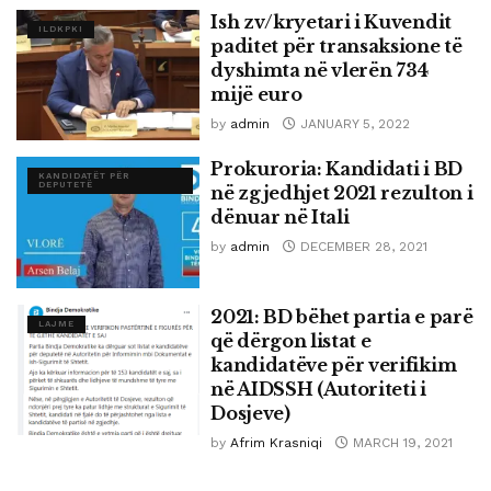
Ish zv/kryetari i Kuvendit
ILDKPKI
paditet për transaksione të
dyshimta në vlerën 734
mijë euro
by
admin
JANUARY 5, 2022
Prokuroria: Kandidati i BD
KANDIDATËT PËR
DEPUTETË
në zgjedhjet 2021 rezulton i
dënuar në Itali
by
admin
DECEMBER 28, 2021
2021: BD bëhet partia e parë
LAJME
që dërgon listat e
kandidatëve për verifikim
në AIDSSH (Autoriteti i
Dosjeve)
by
Afrim Krasniqi
MARCH 19, 2021