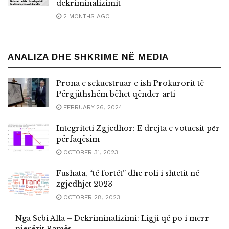
dekriminalizimit
2 MONTHS AGO
ANALIZA DHE SHKRIME NË MEDIA
Prona e sekuestruar e ish Prokurorit të
Përgjithshëm bëhet qënder arti
FEBRUARY 26, 2024
Integriteti Zgjedhor: E drejta e votuesit pёr
përfaqësim
OCTOBER 31, 2023
Fushata, “të fortët” dhe roli i shtetit në
zgjedhjet 2023
OCTOBER 28, 2023
Nga Sebi Alla – Dekriminalizimi: Ligji që po i merr
njerëzit Ramës