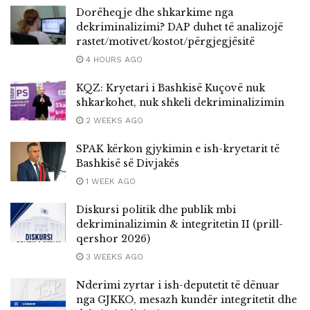
Dorëheqje dhe shkarkime nga
dekriminalizimi? DAP duhet të analizojë
rastet/motivet/kostot/përgjegjësitë
4 HOURS AGO
KQZ: Kryetari i Bashkisë Kuçovë nuk
shkarkohet, nuk shkeli dekriminalizimin
2 WEEKS AGO
SPAK kërkon gjykimin e ish-kryetarit të
Bashkisë së Divjakës
1 WEEK AGO
Diskursi politik dhe publik mbi
dekriminalizimin & integritetin II (prill-
qershor 2026)
3 WEEKS AGO
Nderimi zyrtar i ish-deputetit të dënuar
nga GJKKO, mesazh kundër integritetit dhe