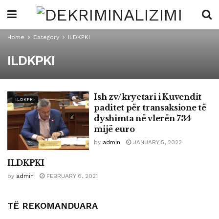
Home
Category
ILDKPKI
ILDKPKI
Ish zv/kryetari i Kuvendit
ILDKPKI
paditet për transaksione të
dyshimta në vlerën 734
mijë euro
by
admin
JANUARY 5, 2022
ILDKPKI
ILDKPKI
by
admin
FEBRUARY 6, 2021
TË REKOMANDUARA