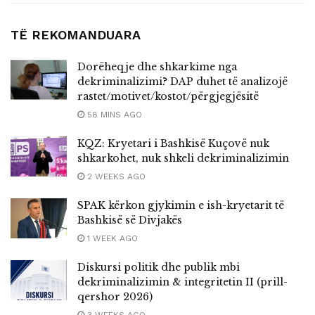
TË REKOMANDUARA
Dorëheqje dhe shkarkime nga
dekriminalizimi? DAP duhet të analizojë
rastet/motivet/kostot/përgjegjësitë
58 MINS AGO
KQZ: Kryetari i Bashkisë Kuçovë nuk
shkarkohet, nuk shkeli dekriminalizimin
2 WEEKS AGO
SPAK kërkon gjykimin e ish-kryetarit të
Bashkisë së Divjakës
1 WEEK AGO
Diskursi politik dhe publik mbi
dekriminalizimin & integritetin II (prill-
qershor 2026)
3 WEEKS AGO