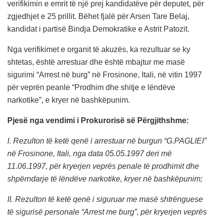
verifikimin e emrit të një prej kandidatëve për deputet, për
zgjedhjet e 25 prillit. Bëhet fjalë për Arsen Tare Belaj,
kandidat i partisë Bindja Demokratike e Astrit Patozit.
Nga verifikimet e organit të akuzës, ka rezultuar se ky
shtetas, është arrestuar dhe është mbajtur me masë
sigurimi “Arrest në burg” në Frosinone, Itali, në vitin 1997
për veprën peanle “Prodhim dhe shitje e lëndëve
narkotike”, e kryer në bashkëpunim.
Pjesë nga vendimi i Prokurorisë së Përgjithshme:
I. Rezulton të ketë qenë i arrestuar në burgun “G.PAGLIEI”
në Frosinone, Itali, nga data 05.05.1997 deri më
11.06.1997, për kryerjen veprës penale të prodhimit dhe
shpërndarje të lëndëve narkotike, kryer në bashkëpunim;
II. Rezulton të ketë qenë i siguruar me masë shtrënguese
të sigurisë personale “Arrest me burg”, për kryerjen veprës