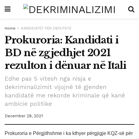
Home
KANDIDATËT PËR DEPUTETË
Prokuroria: Kandidati i
BD në zgjedhjet 2021
rezulton i dënuar në Itali
Edhe pas 5 vitesh nga nisja e
dekriminalizimit vijojnë të gjenden
kandidatë me rekorde kriminale që kanë
ambicie politike
December 28, 2021
Prokuroria e Përgjithshme i ka kthyer përgjigje KQZ-së për