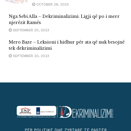
OCTOBER 28, 2023
Nga Sebi Alla – Dekriminalizimi: Ligji që po i merr
njerëzit Ramës
SEPTEMBER 20, 2023
Mero Baze – Leksioni i hidhur për ata që nuk besojnë
tek dekriminalizimi
SEPTEMBER 20, 2023
PËR POLITIKË DHE ZYRTARË TË PASTËR