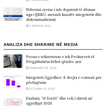
Nderimi zyrtar i ish-deputetit të dënuar
nga GJKKO, mesazh kundër integritetit dhe
dekriminalizimit
2 MONTHS AGO
ANALIZA DHE SHKRIME NË MEDIA
Prona e sekuestruar e ish Prokurorit të
Përgjithshëm bëhet qënder arti
FEBRUARY 26, 2024
Integriteti Zgjedhor: E drejta e votuesit pёr
përfaqësim
OCTOBER 31, 2023
Fushata, “të fortët” dhe roli i shtetit në
zgjedhjet 2023