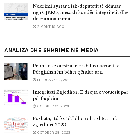
Nderimi zyrtar i ish-deputetit të dënuar
nga GJKKO, mesazh kundër integritetit dhe
dekriminalizimit
2 MONTHS AGO
ANALIZA DHE SHKRIME NË MEDIA
Prona e sekuestruar e ish Prokurorit të
Përgjithshëm bëhet qënder arti
FEBRUARY 26, 2024
Integriteti Zgjedhor: E drejta e votuesit pёr
përfaqësim
OCTOBER 31, 2023
Fushata, “të fortët” dhe roli i shtetit në
zgjedhjet 2023
OCTOBER 28, 2023