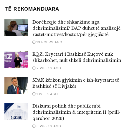
TË REKOMANDUARA
Dorëheqje dhe shkarkime nga
dekriminalizimi? DAP duhet të analizojë
rastet/motivet/kostot/përgjegjësitë
10 HOURS AGO
KQZ: Kryetari i Bashkisë Kuçovë nuk
shkarkohet, nuk shkeli dekriminalizimin
2 WEEKS AGO
SPAK kërkon gjykimin e ish-kryetarit të
Bashkisë së Divjakës
1 WEEK AGO
Diskursi politik dhe publik mbi
dekriminalizimin & integritetin II (prill-
qershor 2026)
3 WEEKS AGO