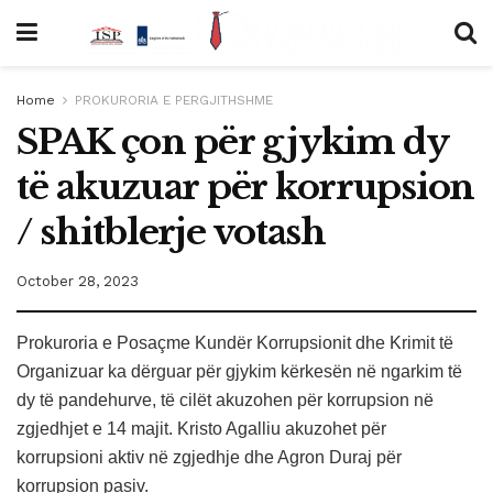
Home
PROKURORIA E PERGJITHSHME
SPAK çon për gjykim dy
të akuzuar për korrupsion
/ shitblerje votash
October 28, 2023
Prokuroria e Posaçme Kundër Korrupsionit dhe Krimit të
Organizuar ka dërguar për gjykim kërkesën në ngarkim të
dy të pandehurve, të cilët akuzohen për korrupsion në
zgjedhjet e 14 majit. Kristo Agalliu akuzohet për
korrupsioni aktiv në zgjedhje dhe Agron Duraj për
korrupsion pasiv.