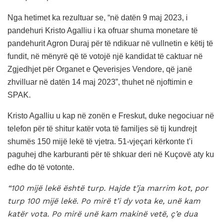
Nga hetimet ka rezultuar se, “në datën 9 maj 2023, i
pandehuri Kristo Agalliu i ka ofruar shuma monetare të
pandehurit Agron Duraj për të ndikuar në vullnetin e këtij të
fundit, në mënyrë që të votojë një kandidat të caktuar në
Zgjedhjet për Organet e Qeverisjes Vendore, që janë
zhvilluar në datën 14 maj 2023”, thuhet në njoftimin e
SPAK.
Kristo Agalliu u kap në zonën e Freskut, duke negociuar në
telefon për të shitur katër vota të familjes së tij kundrejt
shumës 150 mijë lekë të vjetra. 51-vjeçari kërkonte t’i
paguhej dhe karburanti për të shkuar deri në Kuçovë aty ku
edhe do të votonte.
“100 mijë lekë është turp. Hajde t’ja marrim kot, por
turp 100 mijë lekë. Po mirë t’i dy vota ke, unë kam
katër vota. Po mirë unë kam makinë vetë, ç’e dua