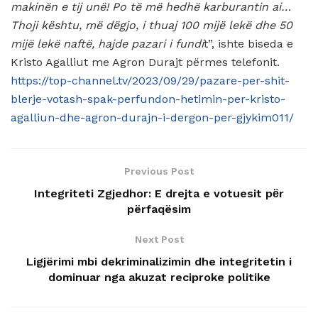
makinën e tij unë! Po të më hedhë karburantin ai…
Thoji kështu, më dëgjo, i thuaj 100 mijë lekë dhe 50
mijë lekë naftë, hajde pazari i fundi
t”, ishte biseda e
Kristo Agalliut me Agron Durajt përmes telefonit.
https://top-channel.tv/2023/09/29/pazare-per-shit-
blerje-votash-spak-perfundon-hetimin-per-kristo-
agalliun-dhe-agron-durajn-i-dergon-per-gjykim011/
Previous Post
Integriteti Zgjedhor: E drejta e votuesit pёr
përfaqësim
Next Post
Ligjërimi mbi dekriminalizimin dhe integritetin i
dominuar nga akuzat reciproke politike