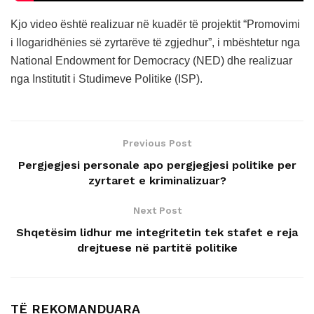
Kjo video është realizuar në kuadër të projektit “Promovimi
i llogaridhënies së zyrtarëve të zgjedhur”, i mbështetur nga
National Endowment for Democracy (NED) dhe realizuar
nga Institutit i Studimeve Politike (ISP).
Previous Post
Pergjegjesi personale apo pergjegjesi politike per
zyrtaret e kriminalizuar?
Next Post
Shqetësim lidhur me integritetin tek stafet e reja
drejtuese në partitë politike
TË REKOMANDUARA