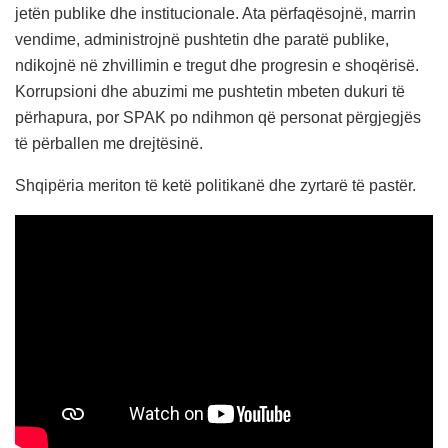
jetën publike dhe institucionale. Ata përfaqësojnë, marrin
vendime, administrojnë pushtetin dhe paratë publike,
ndikojnë në zhvillimin e tregut dhe progresin e shoqërisë.
Korrupsioni dhe abuzimi me pushtetin mbeten dukuri të
përhapura, por SPAK po ndihmon që personat përgjegjës
të përballen me drejtësinë.
Shqipëria meriton të ketë politikanë dhe zyrtarë të pastër.