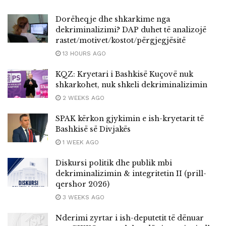
Dorëheqje dhe shkarkime nga
dekriminalizimi? DAP duhet të analizojë
rastet/motivet/kostot/përgjegjësitë
13 HOURS AGO
KQZ: Kryetari i Bashkisë Kuçovë nuk
shkarkohet, nuk shkeli dekriminalizimin
2 WEEKS AGO
SPAK kërkon gjykimin e ish-kryetarit të
Bashkisë së Divjakës
1 WEEK AGO
Diskursi politik dhe publik mbi
dekriminalizimin & integritetin II (prill-
qershor 2026)
3 WEEKS AGO
Nderimi zyrtar i ish-deputetit të dënuar