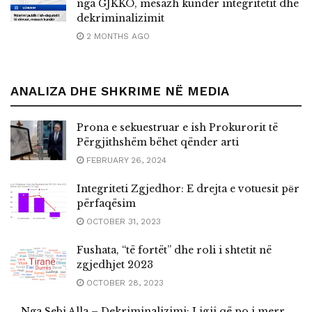
nga GJKKO, mesazh kundër integritetit dhe
dekriminalizimit
2 MONTHS AGO
ANALIZA DHE SHKRIME NË MEDIA
Prona e sekuestruar e ish Prokurorit të
Përgjithshëm bëhet qënder arti
FEBRUARY 26, 2024
Integriteti Zgjedhor: E drejta e votuesit pёr
përfaqësim
OCTOBER 31, 2023
Fushata, “të fortët” dhe roli i shtetit në
zgjedhjet 2023
OCTOBER 28, 2023
Nga Sebi Alla – Dekriminalizimi: Ligji që po i merr