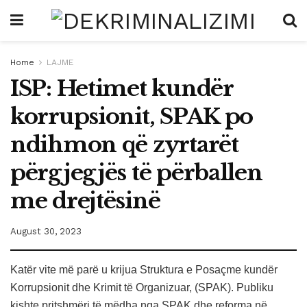
Home
LAJME
ISP: Hetimet kundër
korrupsionit, SPAK po
ndihmon që zyrtarët
përgjegjës të përballen
me drejtësinë
August 30, 2023
Katër vite më parë u krijua Struktura e Posaçme kundër
Korrupsionit dhe Krimit të Organizuar, (SPAK). Publiku
kishte pritshmëri të mëdha nga SPAK dhe reforma në