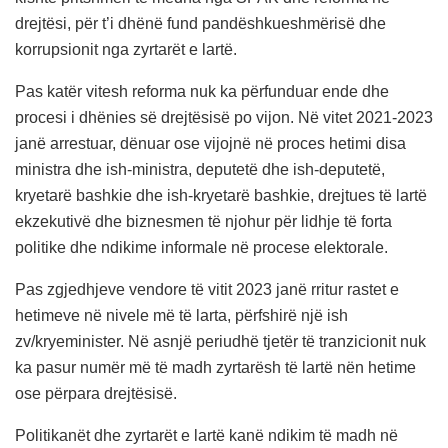
drejtësi, për t’i dhënë fund pandëshkueshmërisë dhe
korrupsionit nga zyrtarët e lartë.
Pas katër vitesh reforma nuk ka përfunduar ende dhe
procesi i dhënies së drejtësisë po vijon. Në vitet 2021-2023
janë arrestuar, dënuar ose vijojnë në proces hetimi disa
ministra dhe ish-ministra, deputetë dhe ish-deputetë,
kryetarë bashkie dhe ish-kryetarë bashkie, drejtues të lartë
ekzekutivë dhe biznesmen të njohur për lidhje të forta
politike dhe ndikime informale në procese elektorale.
Pas zgjedhjeve vendore të vitit 2023 janë rritur rastet e
hetimeve në nivele më të larta, përfshirë një ish
zv/kryeminister. Në asnjë periudhë tjetër të tranzicionit nuk
ka pasur numër më të madh zyrtarësh të lartë nën hetime
ose përpara drejtësisë.
Politikanët dhe zyrtarët e lartë kanë ndikim të madh në