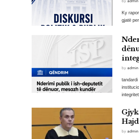
by
admin
Ky raport
gjatë pe
Nder
dënu
inte
by
admin
tandardi 
instituci
integriteti
Gjyk
Hajd
by
admin