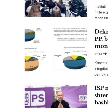
Institut
rinjtë e 
rëndësin
Dekr
PP, 
mon
by
admin
Koncepti 
integrit
demokrac
ISP 
shte
bash