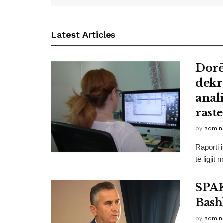
Latest Articles
Dorë
dekr
anal
rast
by
admin
Raporti 
të ligjit 
SPAK
Bash
by
admin