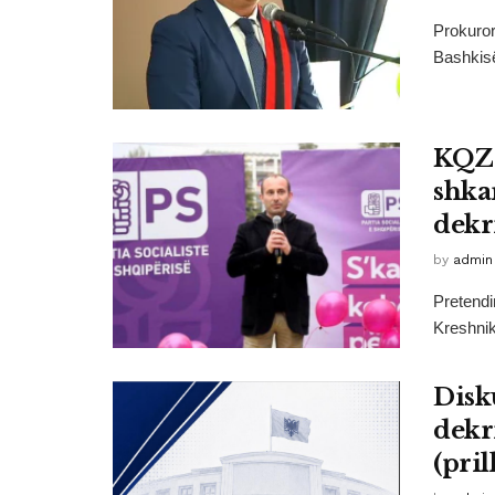
Prokuror
Bashkisë
KQZ:
shka
dekr
by
admin
Pretendi
Kreshnik
Disk
dekr
(pri