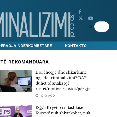
PËRVOJA NDËRKOMBËTARE
KONTAKTO
TË REKOMANDUARA
Dorëheqje dhe shkarkime
nga dekriminalizimi? DAP
duhet të analizojë
rastet/motivet/kostot/përgjegjësitë
1 DAY AGO
KQZ: Kryetari i Bashkisë
Kuçovë nuk shkarkohet, nuk