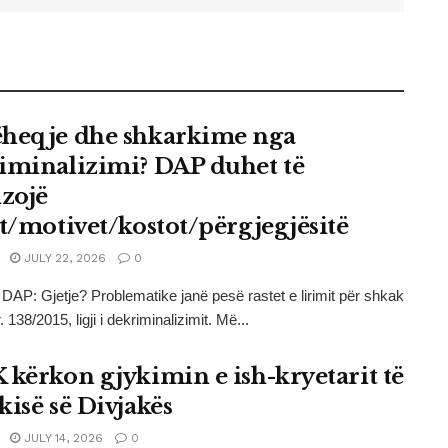
heqje dhe shkarkime nga
iminalizimi? DAP duhet të
izojë
et/motivet/kostot/përgjegjësitë
JULY 22, 2026
0
i DAP: Gjetje? Problematike janë pesë rastet e lirimit për shkak
nr. 138/2015, ligji i dekriminalizimit. Më...
 kërkon gjykimin e ish-kryetarit të
kisë së Divjakës
JULY 14, 2026
0