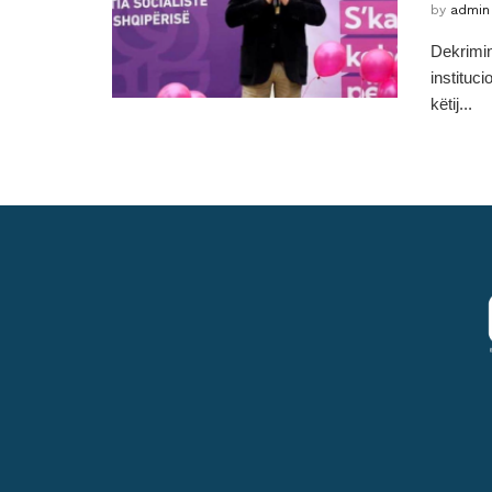
by
admin
Dekrimina
instituc
këtij...