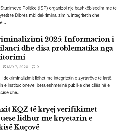
i i Studimeve Politike (ISP) organizoi një bashkëbisedim me të
qytetit te Dibrës mbi dekriminalizimin, integritetin dhe
ë...
iminalizimi 2025: Informacion i
bilanci dhe disa problematika nga
itorimi
MAY 7, 2026
0
i dekriminalizimit lidhet me integritetin e zyrtarëve të lartë,
etin e institucioneve, besueshmërinë publike dhe cilësinë e
isë dhe...
nxit KQZ të kryej verifikimet
ruese lidhur me kryetarin e
kisë Kuçovë