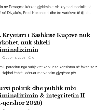
ia ne Posaçme kërkon gjykimin e ish-kryetarit socialist të
 së Divjakës, Fredi Kokoneshi dhe tre vartësve të tij, të...
 Kryetari i Bashkisë Kuçovë nuk
rkohet, nuk shkeli
iminalizimin
JULY 14, 2026
0
mi i paraqitur nga subjektet kërkuese konsiston në faktin se z.
 Hajdari është i dënuar me vendim gjyqësor për...
ursi politik dhe publik mbi
iminalizimin & integritetin II
ll-qershor 2026)