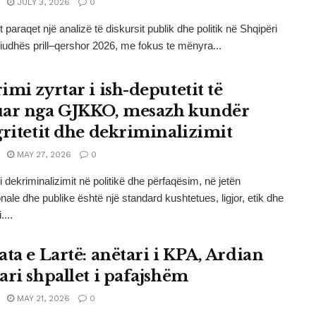
JULY 3, 2026
0
 paraqet një analizë të diskursit publik dhe politik në Shqipëri
riudhës prill–qershor 2026, me fokus te mënyra...
imi zyrtar i ish-deputetit të
ar nga GJKKO, mesazh kundër
gritetit dhe dekriminalizimit
MAY 27, 2026
0
i dekriminalizimit në politikë dhe përfaqësim, në jetën
onale dhe publike është një standard kushtetues, ligjor, etik dhe
....
ata e Lartë: anëtari i KPA, Ardian
ari shpallet i pafajshëm
MAY 21, 2026
0