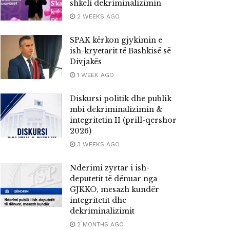
shkeli dekriminalizimin
2 WEEKS AGO
SPAK kërkon gjykimin e
ish-kryetarit të Bashkisë së
Divjakës
1 WEEK AGO
Diskursi politik dhe publik
mbi dekriminalizimin &
integritetin II (prill-qershor
2026)
3 WEEKS AGO
Nderimi zyrtar i ish-
deputetit të dënuar nga
GJKKO, mesazh kundër
integritetit dhe
dekriminalizimit
2 MONTHS AGO