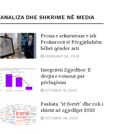
ANALIZA DHE SHKRIME NË MEDIA
Prona e sekuestruar e ish
Prokurorit të Përgjithshëm
bëhet qënder arti
FEBRUARY 26, 2024
Integriteti Zgjedhor: E
drejta e votuesit pёr
përfaqësim
OCTOBER 31, 2023
Fushata, “të fortët” dhe roli i
shtetit në zgjedhjet 2023
OCTOBER 28, 2023