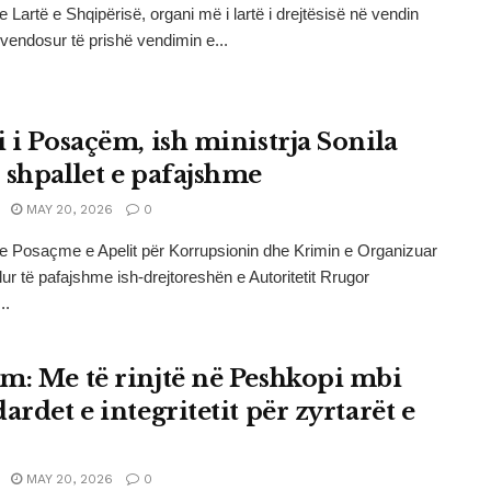
e Lartë e Shqipërisë, organi më i lartë i drejtësisë në vendin
 vendosur të prishë vendimin e...
i i Posaçëm, ish ministrja Sonila
 shpallet e pafajshme
MAY 20, 2026
0
e Posaçme e Apelit për Korrupsionin dhe Krimin e Organizuar
lur të pafajshme ish-drejtoreshën e Autoritetit Rrugor
..
m: Me të rinjtë në Peshkopi mbi
ardet e integritetit për zyrtarët e
MAY 20, 2026
0