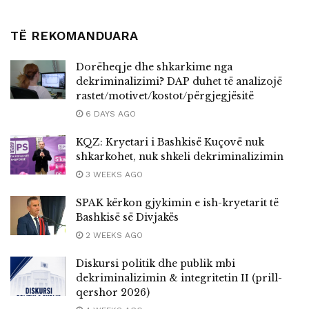
TË REKOMANDUARA
Dorëheqje dhe shkarkime nga
dekriminalizimi? DAP duhet të analizojë
rastet/motivet/kostot/përgjegjësitë
6 DAYS AGO
KQZ: Kryetari i Bashkisë Kuçovë nuk
shkarkohet, nuk shkeli dekriminalizimin
3 WEEKS AGO
SPAK kërkon gjykimin e ish-kryetarit të
Bashkisë së Divjakës
2 WEEKS AGO
Diskursi politik dhe publik mbi
dekriminalizimin & integritetin II (prill-
qershor 2026)