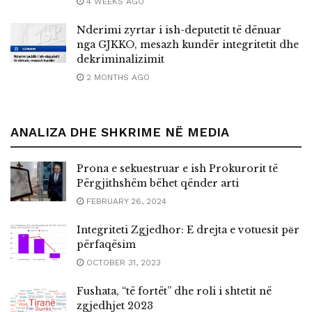
4 WEEKS AGO
Nderimi zyrtar i ish-deputetit të dënuar
nga GJKKO, mesazh kundër integritetit dhe
dekriminalizimit
2 MONTHS AGO
ANALIZA DHE SHKRIME NË MEDIA
Prona e sekuestruar e ish Prokurorit të
Përgjithshëm bëhet qënder arti
FEBRUARY 26, 2024
Integriteti Zgjedhor: E drejta e votuesit pёr
përfaqësim
OCTOBER 31, 2023
Fushata, “të fortët” dhe roli i shtetit në
zgjedhjet 2023