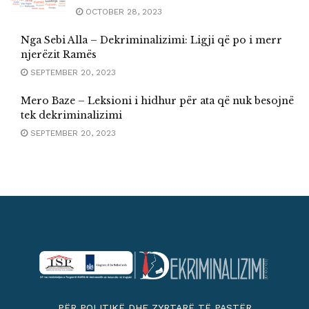
OCTOBER 28, 2023
Nga Sebi Alla – Dekriminalizimi: Ligji që po i merr
njerëzit Ramës
SEPTEMBER 20, 2023
Mero Baze – Leksioni i hidhur për ata që nuk besojnë
tek dekriminalizimi
SEPTEMBER 20, 2023
PËR POLITIKË DHE ZYRTARË TË PASTËR