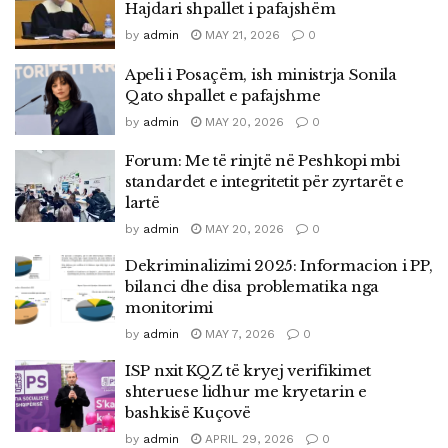
Hajdari shpallet i pafajshëm
by
admin
MAY 21, 2026
0
Apeli i Posaçëm, ish ministrja Sonila
Qato shpallet e pafajshme
by
admin
MAY 20, 2026
0
Forum: Me të rinjtë në Peshkopi mbi
standardet e integritetit për zyrtarët e
lartë
by
admin
MAY 20, 2026
0
Dekriminalizimi 2025: Informacion i PP,
bilanci dhe disa problematika nga
monitorimi
by
admin
MAY 7, 2026
0
ISP nxit KQZ të kryej verifikimet
shteruese lidhur me kryetarin e
bashkisë Kuçovë
by
admin
APRIL 29, 2026
0