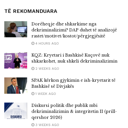
TË REKOMANDUARA
Dorëheqje dhe shkarkime nga
dekriminalizimi? DAP duhet të analizojë
rastet/motivet/kostot/përgjegjësitë
4 HOURS AGO
KQZ: Kryetari i Bashkisë Kuçovë nuk
shkarkohet, nuk shkeli dekriminalizimin
2 WEEKS AGO
SPAK kërkon gjykimin e ish-kryetarit të
Bashkisë së Divjakës
1 WEEK AGO
Diskursi politik dhe publik mbi
dekriminalizimin & integritetin II (prill-
qershor 2026)
3 WEEKS AGO