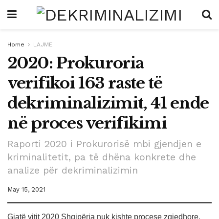
Home
LAJME
2020: Prokuroria
verifikoi 163 raste të
dekriminalizimit, 41 ende
në proces verifikimi
Raporti 2020 i Prokurorisë mbi gjendjen e
kriminalitetit, pa të dhëna konkrete dhe
analize për dekriminalizimin
May 15, 2021
Gjatë vitit 2020 Shqipëria nuk kishte procese zgjedhore,