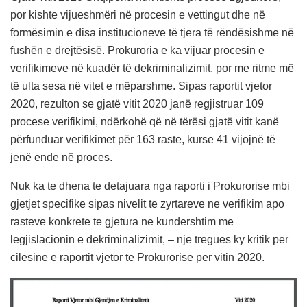
por kishte vijueshmëri në procesin e vettingut dhe në
formësimin e disa institucioneve të tjera të rëndësishme në
fushën e drejtësisë. Prokuroria e ka vijuar procesin e
verifikimeve në kuadër të dekriminalizimit, por me ritme më
të ulta sesa në vitet e mëparshme. Sipas raportit vjetor
2020, rezulton se gjatë vitit 2020 janë regjistruar 109
procese verifikimi, ndërkohë që në tërësi gjatë vitit kanë
përfunduar verifikimet për 163 raste, kurse 41 vijojnë të
jenë ende në proces.
Nuk ka te dhena te detajuara nga raporti i Prokurorise mbi
gjetjet specifike sipas nivelit te zyrtareve ne verifikim apo
rasteve konkrete te gjetura ne kundershtim me
legjislacionin e dekriminalizimit, – nje tregues ky kritik per
cilesine e raportit vjetor te Prokurorise per vitin 2020.