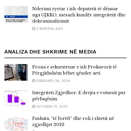
Nderimi zyrtar i ish-deputetit të dënuar
nga GJKKO, mesazh kundër integritetit dhe
dekriminalizimit
2 MONTHS AGO
ANALIZA DHE SHKRIME NË MEDIA
Prona e sekuestruar e ish Prokurorit të
Përgjithshëm bëhet qënder arti
FEBRUARY 26, 2024
Integriteti Zgjedhor: E drejta e votuesit pёr
përfaqësim
OCTOBER 31, 2023
Fushata, “të fortët” dhe roli i shtetit në
zgjedhjet 2023