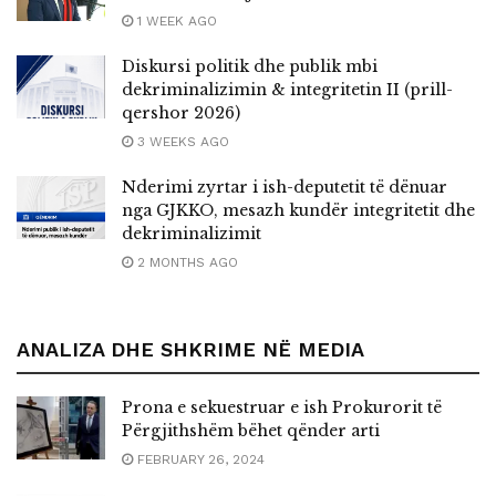
1 WEEK AGO
Diskursi politik dhe publik mbi
dekriminalizimin & integritetin II (prill-
qershor 2026)
3 WEEKS AGO
Nderimi zyrtar i ish-deputetit të dënuar
nga GJKKO, mesazh kundër integritetit dhe
dekriminalizimit
2 MONTHS AGO
ANALIZA DHE SHKRIME NË MEDIA
Prona e sekuestruar e ish Prokurorit të
Përgjithshëm bëhet qënder arti
FEBRUARY 26, 2024