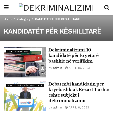
Home
Category
KANDIDATËT PËR KËSHILLTARË
KANDIDATËT PËR KËSHILLTARË
Dekriminalizimi, 10
DOKUMENTACION
kandidatë për kryetarë
bashkie në verifikim
by
admin
APRIL 18, 2023
Debat mbi kandidatin per
KANDIDATËT PËR DEPUTETË
kryebashkiak Rezart Tusha:
eshte subjekt i
dekriminalizimit
by
admin
APRIL 6, 2023