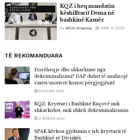
KQZ i heq mandatin
KANDIDATËT PËR
KËSHILLTARË
këshilltarit Dema në
bashkinë Kamëz
by
Afrim Krasniqi
JUNE 11, 2020
TË REKOMANDUARA
Dorëheqje dhe shkarkime nga
dekriminalizimi? DAP duhet të analizojë
rastet/motivet/kostot/përgjegjësitë
4 HOURS AGO
KQZ: Kryetari i Bashkisë Kuçovë nuk
shkarkohet, nuk shkeli dekriminalizimin
2 WEEKS AGO
SPAK kërkon gjykimin e ish-kryetarit të
Bashkisë së Divjakës