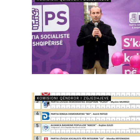
KOMISIONI QËNDROR I ZGJEDHJEVE