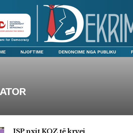
IME
NJOFTIME
DENONCIME NGA PUBLIKU
LATOR
ISP nxit KQZ të kryej