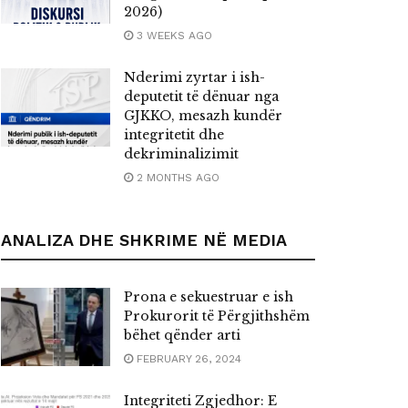
2026)
3 WEEKS AGO
Nderimi zyrtar i ish-
deputetit të dënuar nga
GJKKO, mesazh kundër
integritetit dhe
dekriminalizimit
2 MONTHS AGO
ANALIZA DHE SHKRIME NË MEDIA
Prona e sekuestruar e ish
Prokurorit të Përgjithshëm
bëhet qënder arti
FEBRUARY 26, 2024
Integriteti Zgjedhor: E