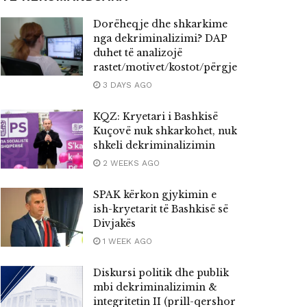
Dorëheqje dhe shkarkime
nga dekriminalizimi? DAP
duhet të analizojë
rastet/motivet/kostot/përgjegjësitë
3 DAYS AGO
KQZ: Kryetari i Bashkisë
Kuçovë nuk shkarkohet, nuk
shkeli dekriminalizimin
2 WEEKS AGO
SPAK kërkon gjykimin e
ish-kryetarit të Bashkisë së
Divjakës
1 WEEK AGO
Diskursi politik dhe publik
mbi dekriminalizimin &
integritetin II (prill-qershor