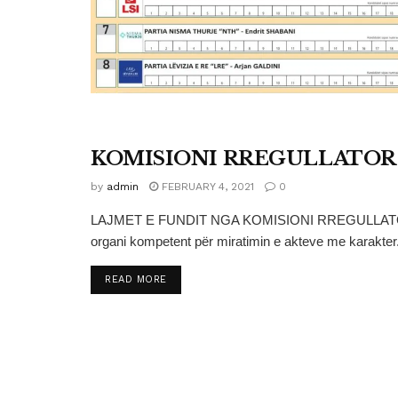
KOMISIONI RREGULLATOR
KOMISIONI RREGULLATOR
by
admin
FEBRUARY 4, 2021
0
LAJMET E FUNDIT NGA KOMISIONI RREGULLATOR I 
organi kompetent për miratimin e akteve me karakter.
DETAILS
READ MORE