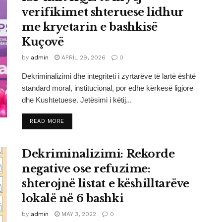
verifikimet shteruese lidhur
me kryetarin e bashkisë
Kuçovë
by
admin
APRIL 29, 2026
0
Dekriminalizimi dhe integriteti i zyrtarëve të lartë është
standard moral, institucional, por edhe kërkesë ligjore
dhe Kushtetuese. Jetësimi i këtij...
DETAILS
READ MORE
Dekriminalizimi: Rekorde
negative ose refuzime:
shterojnë listat e këshilltarëve
lokalë në 6 bashki
by
admin
MAY 3, 2022
0