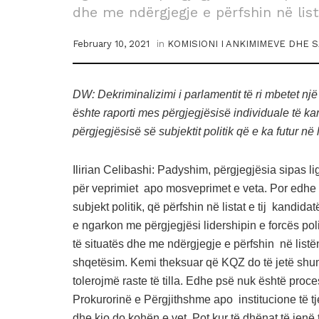
dhe me ndërgjegje e përfshin në lis
February 10, 2021
in
KOMISIONI I ANKIMIMEVE DHE 
DW:
Dekriminalizimi i parlamentit të ri mbetet një
ështe raporti mes përgjegjësisë individuale të ka
përgjegjësisë së subjektit politik që e ka futur në
Ilirian Celibashi: Padyshim, përgjegjësia sipas l
për veprimiet apo mosveprimet e veta. Por edhe s
subjekt politik, që përfshin në listat e tij kandid
e ngarkon me përgjegjësi lidershipin e forcës poli
të situatës dhe me ndërgjegje e përfshin në list
shqetësim. Kemi theksuar që KQZ do të jetë shumë
tolerojmë raste të tilla. Edhe psë nuk është proces
Prokurorinë e Përgjithshme apo institucione të 
dhe kjo do kohën e vet. Pot kur të dhënat të jenë