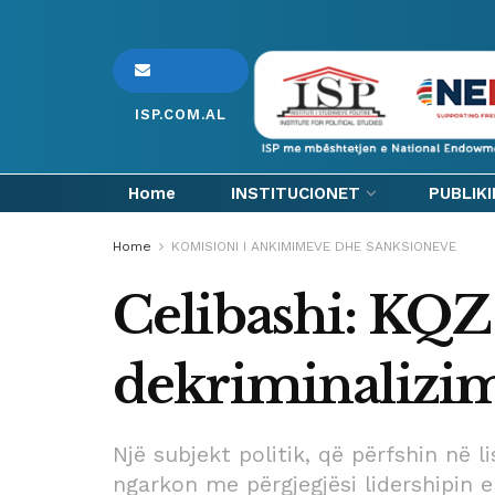
ISP.COM.AL
Home
INSTITUCIONET
PUBLIK
Home
KOMISIONI I ANKIMIMEVE DHE SANKSIONEVE
Celibashi: KQZ n
dekriminalizim
Një subjekt politik, që përfshin në l
ngarkon me përgjegjësi lidershipin e