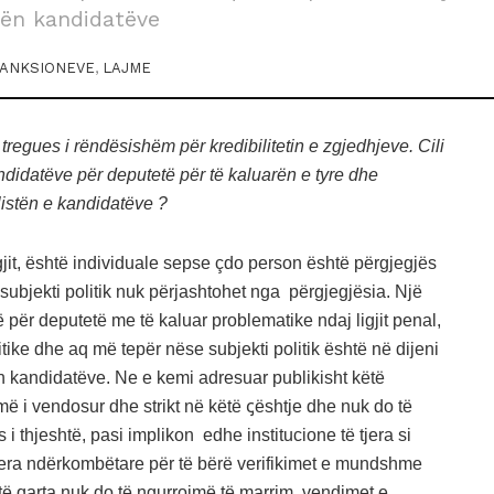
tën kandidatëve
SANKSIONEVE
,
LAJME
 tregues i rëndësishëm për kredibilitetin e zgjedhjeve. Cili
ndidatëve për deputetë për të kaluarën e tyre dhe
 listën e kandidatëve ?
igjit, është individuale sepse çdo person është përgjegjës
ubjekti politik nuk përjashtohet nga përgjegjësia. Një
atë për deputetë me të kaluar problematike ndaj ligjit penal,
tike dhe aq më tepër nëse subjekti politik është në dijeni
ën kandidatëve. Ne e kemi adresuar publikisht këtë
 i vendosur dhe strikt në këtë ꞔështje dhe nuk do të
 i thjeshtë, pasi implikon edhe institucione të tjera si
tjera ndërkombëtare për të bërë verifikimet e mundshme
 të qarta nuk do të ngurrojmë të marrim vendimet e