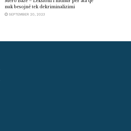
Mero Baze – Leksioni i hidhur për ata që
nuk besojnë tek dekriminalizimi
SEPTEMBER 20, 2023