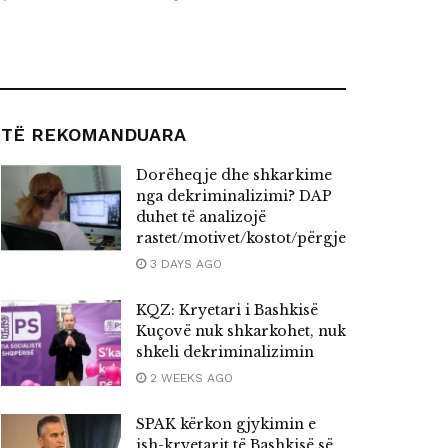
TË REKOMANDUARA
Dorëheqje dhe shkarkime
nga dekriminalizimi? DAP
duhet të analizojë
rastet/motivet/kostot/përgjegjësitë
3 DAYS AGO
KQZ: Kryetari i Bashkisë
Kuçovë nuk shkarkohet, nuk
shkeli dekriminalizimin
2 WEEKS AGO
SPAK kërkon gjykimin e
ish-kryetarit të Bashkisë së