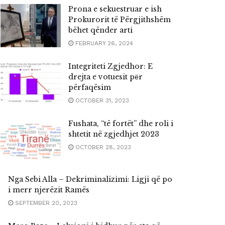
Prona e sekuestruar e ish
Prokurorit të Përgjithshëm
bëhet qënder arti
FEBRUARY 26, 2024
Integriteti Zgjedhor: E
drejta e votuesit pёr
përfaqësim
OCTOBER 31, 2023
Fushata, “të fortët” dhe roli i
shtetit në zgjedhjet 2023
OCTOBER 28, 2023
Nga Sebi Alla – Dekriminalizimi: Ligji që po
i merr njerëzit Ramës
SEPTEMBER 20, 2023