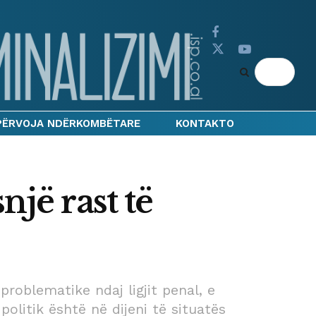
PËRVOJA NDËRKOMBËTARE
KONTAKTO
një rast të
problematike ndaj ligjit penal, e
olitik është në dijeni të situatës