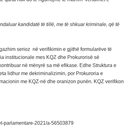
aluar kandidatë të tillë, me të shkuar kriminale, që të
azhim serioz në verifikimin e gjithë formularëve të
ia institucionale mes KQZ dhe Prokurorisë së
ë kontribuar në mënyrë sa më efikase. Edhe Struktura e
ta lidhur me dekriminalizimin, por Prokuroria e
ormacionin me KQZ-në dhe oranizon punën. KQZ verifikon
et-parlamentare-2021/a-56503879