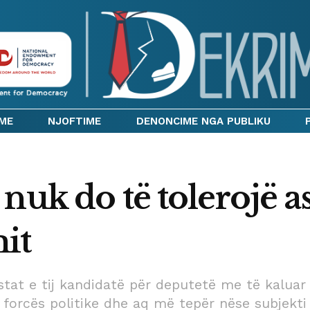
IME
NJOFTIME
DENONCIME NGA PUBLIKU
uk do të tolerojë as
it
istat e tij kandidatë për deputetë me të kaluar 
 forcës politike dhe aq më tepër nëse subjekti p