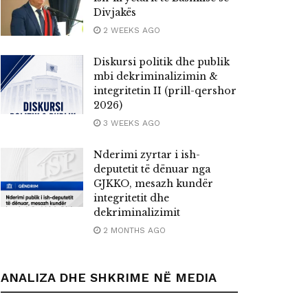
Divjakës
2 WEEKS AGO
Diskursi politik dhe publik
mbi dekriminalizimin &
integritetin II (prill-qershor
2026)
3 WEEKS AGO
Nderimi zyrtar i ish-
deputetit të dënuar nga
GJKKO, mesazh kundër
integritetit dhe
dekriminalizimit
2 MONTHS AGO
ANALIZA DHE SHKRIME NË MEDIA