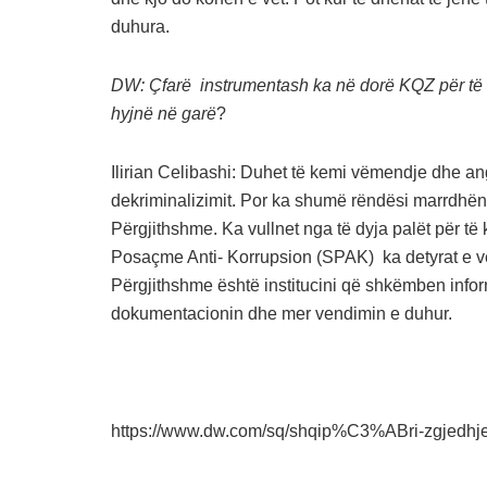
duhura.
DW: Çfarë instrumentash ka në dorë KQZ për të nd
hyjnë në garë
?
Ilirian Celibashi: Duhet të kemi vëmendje dhe ang
dekriminalizimit. Por ka shumë rëndësi marrdhën
Përgjithshme. Ka vullnet nga të dyja palët për t
Posaçme Anti- Korrupsion (SPAK) ka detyrat e ve
Përgjithshme është institucini që shkëmben inf
dokumentacionin dhe mer vendimin e duhur.
https://www.dw.com/sq/shqip%C3%ABri-zgjedhj