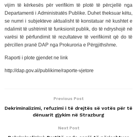
vijim të kërkesës për verifikim të plotë të përcjellë nga
Departamenti i Administratës Publike. Duhet theksuar këtu,
se numri i subjekteve aktualisht të konstatuar në kushtet e
ndalimit të ushtrimit të funksionit publik, do të ndryshojë në
varësi të përfundimit të rezultateve të verifikimit që do të
përcillen pranë DAP nga Prokuroria e Përgjithshme.
Raporti i plote gjendet ne link
http://dap.gov.al/publikime/raporte-vjetore
Previous Post
Dekriminalizimi, refuzimi i të drejtës së votës për të
dënuarit gjykim në Strazburg
Next Post