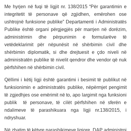
Me hyrjen në fuqi të ligjit nr. 138/2015 “Për garantimin e
integritetit të personave që zgjidhen, emërohen ose
ushtrojnë funksione publike” Departamenti i Administratës
Publike është organi përgjegjës për marrjen në dorëzim,
administrimin dhe përpunimin e formularëve të
vetëdeklarimit për nëpunësit në shërbimin civil dhe
shërbimin diplomatik, si dhe drejtuesit e çdo niveli në
administratën publike të nivelit qendror dhe vendor që nuk
përfshihen në shërbimin civil.
Qëllimi i këtij ligji është garantimi i besimit të publikut në
funksionimin e administratës publike, nëpërmjet pengimit
të zgjedhjes ose emërimit në to, apo largimit nga funksioni
publik të personave, të cilët përfshihen në sferën e
ndalimeve të parashikuara nga ligji nr.138/2015, i
ndryshuar.
Në zbatim të këtyre parashikimeve ligjore, DAP administroi