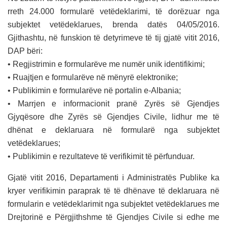
rreth 24.000 formularë vetëdeklarimi, të dorëzuar nga
subjektet vetëdeklarues, brenda datës 04/05/2016.
Gjithashtu, në funskion të detyrimeve të tij gjatë vitit 2016,
DAP bëri:
• Regjistrimin e formularëve me numër unik identifikimi;
• Ruajtjen e formularëve në mënyrë elektronike;
• Publikimin e formularëve në portalin e-Albania;
• Marrjen e informacionit pranë Zyrës së Gjendjes
Gjyqësore dhe Zyrës së Gjendjes Civile, lidhur me të
dhënat e deklaruara në formularë nga subjektet
vetëdeklarues;
• Publikimin e rezultateve të verifikimit të përfunduar.
Gjatë vitit 2016, Departamenti i Administratës Publike ka
kryer verifikimin paraprak të të dhënave të deklaruara në
formularin e vetëdeklarimit nga subjektet vetëdeklarues me
Drejtorinë e Përgjithshme të Gjendjes Civile si edhe me