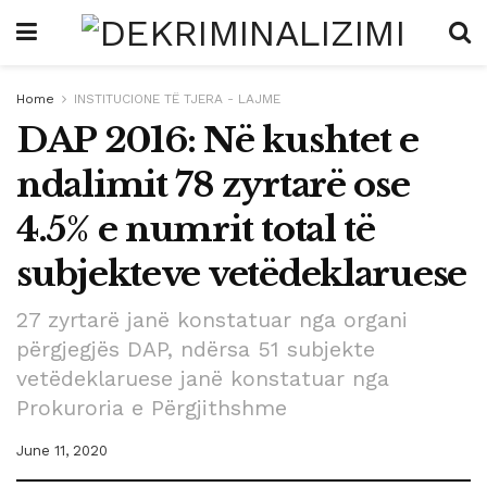
Home
INSTITUCIONE TË TJERA - LAJME
DAP 2016: Në kushtet e
ndalimit 78 zyrtarë ose
4.5% e numrit total të
subjekteve vetëdeklaruese
27 zyrtarë janë konstatuar nga organi
përgjegjës DAP, ndërsa 51 subjekte
vetëdeklaruese janë konstatuar nga
Prokuroria e Përgjithshme
June 11, 2020