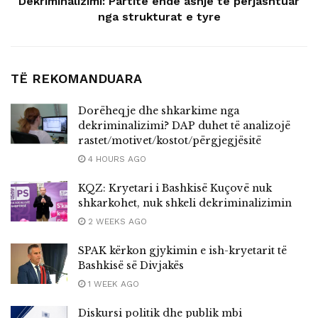
Dekriminalizimi: Partitë ende asnjë të përjashtuar
nga strukturat e tyre
TË REKOMANDUARA
Dorëheqje dhe shkarkime nga
dekriminalizimi? DAP duhet të analizojë
rastet/motivet/kostot/përgjegjësitë
4 HOURS AGO
KQZ: Kryetari i Bashkisë Kuçovë nuk
shkarkohet, nuk shkeli dekriminalizimin
2 WEEKS AGO
SPAK kërkon gjykimin e ish-kryetarit të
Bashkisë së Divjakës
1 WEEK AGO
Diskursi politik dhe publik mbi