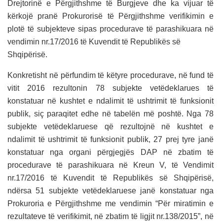
Drejtorinë e Përgjithshme të Burgjeve dhe ka vijuar të
kërkojë pranë Prokurorisë të Përgjithshme verifikimin e
plotë të subjekteve sipas procedurave të parashikuara në
vendimin nr.17/2016 të Kuvendit të Republikës së
Shqipërisë.
Konkretisht në përfundim të këtyre procedurave, në fund të
vitit 2016 rezultonin 78 subjekte vetëdeklarues të
konstatuar në kushtet e ndalimit të ushtrimit të funksionit
publik, siç paraqitet edhe në tabelën më poshtë. Nga 78
subjekte vetëdeklaruese që rezultojnë në kushtet e
ndalimit të ushtrimit të funksionit publik, 27 prej tyre janë
konstatuar nga organi përgjegjës DAP në zbatim të
procedurave të parashikuara në Kreun V, të Vendimit
nr.17/2016 të Kuvendit të Republikës së Shqipërisë,
ndërsa 51 subjekte vetëdeklaruese janë konstatuar nga
Prokuroria e Përgjithshme me vendimin “Për miratimin e
rezultateve të verifikimit, në zbatim të ligjit nr.138/2015”, në