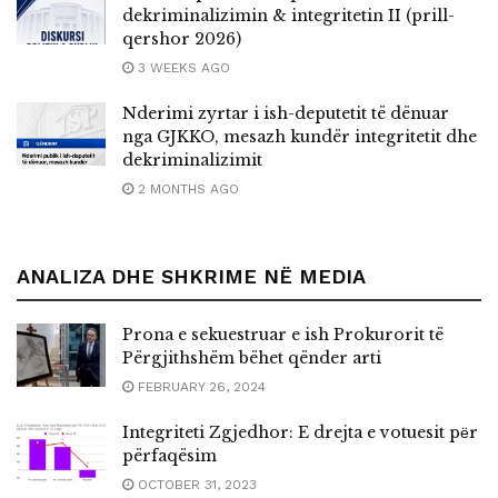
dekriminalizimin & integritetin II (prill-
qershor 2026)
3 WEEKS AGO
Nderimi zyrtar i ish-deputetit të dënuar
nga GJKKO, mesazh kundër integritetit dhe
dekriminalizimit
2 MONTHS AGO
ANALIZA DHE SHKRIME NË MEDIA
Prona e sekuestruar e ish Prokurorit të
Përgjithshëm bëhet qënder arti
FEBRUARY 26, 2024
Integriteti Zgjedhor: E drejta e votuesit pёr
përfaqësim
OCTOBER 31, 2023