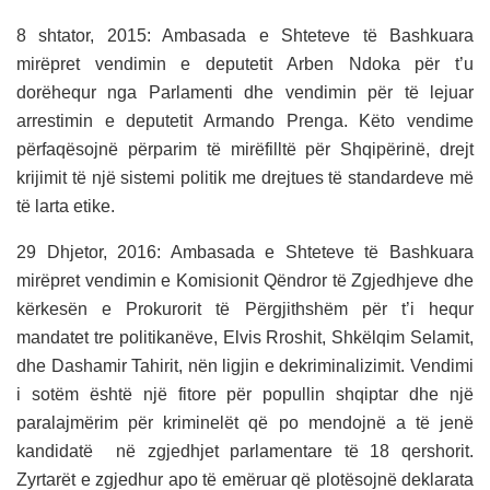
8 shtator, 2015: Ambasada e Shteteve të Bashkuara
mirëpret vendimin e deputetit Arben Ndoka për t’u
dorëhequr nga Parlamenti dhe vendimin për të lejuar
arrestimin e deputetit Armando Prenga. Këto vendime
përfaqësojnë përparim të mirëfilltë për Shqipërinë, drejt
krijimit të një sistemi politik me drejtues të standardeve më
të larta etike.
29 Dhjetor, 2016: Ambasada e Shteteve të Bashkuara
mirëpret vendimin e Komisionit Qëndror të Zgjedhjeve dhe
kërkesën e Prokurorit të Përgjithshëm për t’i hequr
mandatet tre politikanëve, Elvis Rroshit, Shkëlqim Selamit,
dhe Dashamir Tahirit, nën ligjin e dekriminalizimit. Vendimi
i sotëm është një fitore për popullin shqiptar dhe një
paralajmërim për kriminelët që po mendojnë a të jenë
kandidatë në zgjedhjet parlamentare të 18 qershorit.
Zyrtarët e zgjedhur apo të emëruar që plotësojnë deklarata