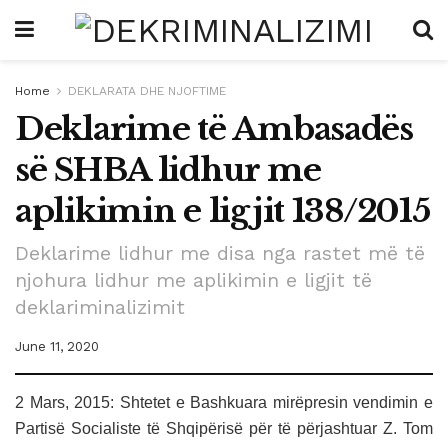
Home
DEKLARATA DHE NJOFTIME
Deklarime të Ambasadës
së SHBA lidhur me
aplikimin e ligjit 138/2015
Deklarime lidhur me disa nga rastet më të
njohura lidhur me aplikimin e ligjit të
deklariminalizimit
June 11, 2020
2 Mars, 2015: Shtetet e Bashkuara mirëpresin vendimin e
Partisë Socialiste të Shqipërisë për të përjashtuar Z. Tom