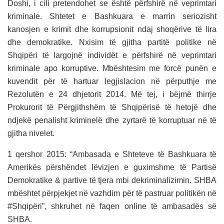
Doshi, i cili pretendohet se është përfshirë në veprimtari
kriminale. Shtetet e Bashkuara e marrin seriozisht
kanosjen e krimit dhe korrupsionit ndaj shoqërive të lira
dhe demokratike. Nxisim të gjitha partitë politike në
Shqipëri të largojnë individët e përfshirë në veprimtari
kriminale apo korruptive. Mbështesim me forcë punën e
kuvendit për të hartuar legjislacion në përputhje me
Rezolutën e 24 dhjetorit 2014. Më tej, i bëjmë thirrje
Prokurorit të Përgjithshëm të Shqipërisë të hetojë dhe
ndjekë penalisht kriminelë dhe zyrtarë të korruptuar në të
gjitha nivelet.
1 qershor 2015: “Ambasada e Shteteve të Bashkuara të
Amerikës përshëndet lëvizjen e guximshme të Partisë
Demokratike & partive të tjera mbi dekriminalizimin. SHBA
mbështet përpjekjet në vazhdim për të pastruar politikën në
#Shqipëri”, shkruhet në faqen online të ambasadës së
SHBA.