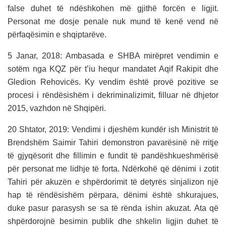
false duhet të ndëshkohen më gjithë forcën e ligjit.
Personat me dosje penale nuk mund të kenë vend në
përfaqësimin e shqiptarëve.
5 Janar, 2018: Ambasada e SHBA mirëpret vendimin e
sotëm nga KQZ për t’iu hequr mandatet Aqif Rakipit dhe
Gledion Rehovicës. Ky vendim është provë pozitive se
procesi i rëndësishëm i dekriminalizimit, filluar në dhjetor
2015, vazhdon në Shqipëri.
20 Shtator, 2019: Vendimi i djeshëm kundër ish Ministrit të
Brendshëm Saimir Tahiri demonstron pavarësinë në rritje
të gjyqësorit dhe fillimin e fundit të pandëshkueshmërisë
për personat me lidhje të forta. Ndërkohë që dënimi i zotit
Tahiri për akuzën e shpërdorimit të detyrës sinjalizon një
hap të rëndësishëm përpara, dënimi është shkurajues,
duke pasur parasysh se sa të rënda ishin akuzat. Ata që
shpërdorojnë besimin publik dhe shkelin ligjin duhet të