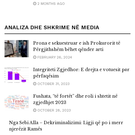
2 MONTHS AGO
ANALIZA DHE SHKRIME NË MEDIA
Prona e sekuestruar e ish Prokurorit të
Përgjithshëm bëhet qënder arti
FEBRUARY 26, 2024
Integriteti Zgjedhor: E drejta e votuesit pёr
përfaqësim
OCTOBER 31, 2023
Fushata, “të fortët” dhe roli i shtetit në
zgjedhjet 2023
OCTOBER 28, 2023
Nga Sebi Alla – Dekriminalizimi: Ligji që po i merr
njerëzit Ramës