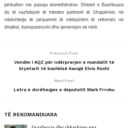
përballen me pasoja domethënëse.
Shtetet e Bashkuara
do të vazhdojnë të mbeten partnerë të Shqipërisë, në
mbështetje të përparimit të mëtejshëm të reformës në
drejtësi, transparencës dhe qeverisjes së mirë.
Previous Post
Vendim i KQZ për ndërprerjen e mandatit të
kryetarit të bashkisë Kavajë Elvis Roshi
Next Post
Letra e dorëheqjes e deputetit Mark Frroku
TË REKOMANDUARA
Dorëheqje dhe shkarkime nga