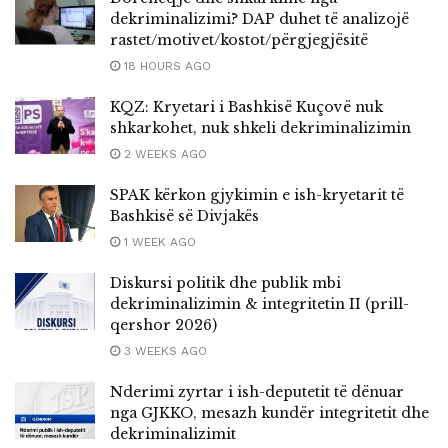
dekriminalizimi? DAP duhet të analizojë
rastet/motivet/kostot/përgjegjësitë
18 HOURS AGO
KQZ: Kryetari i Bashkisë Kuçovë nuk
shkarkohet, nuk shkeli dekriminalizimin
2 WEEKS AGO
SPAK kërkon gjykimin e ish-kryetarit të
Bashkisë së Divjakës
1 WEEK AGO
Diskursi politik dhe publik mbi
dekriminalizimin & integritetin II (prill-
qershor 2026)
3 WEEKS AGO
Nderimi zyrtar i ish-deputetit të dënuar
nga GJKKO, mesazh kundër integritetit dhe
dekriminalizimit